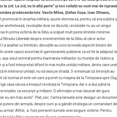
a zid. La zid, nu în altă parte” și nici ceilalți nu sunt mai de ispravă
 române predecembriste: Vasile Milea, Ștefan Gușe, Ioan Olteanu,
t promovat în ierarhia militară, spune domnia sa, pentru că era subțire ș
 anchetează, revoluțiile doar se discută, revoluțiile nu au un singur
as în prima victimă de la Sibiu a scăpat mult peste limitele minimei
ul filmului
Libertate
despre evenimentele de la Sibiu al căror actor
l l-a asaltat cu întrebări, discuțiile au scos la iveală aspecte bizare din
t în unele cazuri escortați în garnizoanele județene ca să fie la adăpost d
s, așa-zisul semnal pentru înarmarea militarilor cu muniție de război și
 și a fost interpretat diferit în mai multe unități militare, dintre care une
în interiorul unității, nu să iasă pe stradă. S-a insinuat că teroriștii au
it că tocmai el este cel care a pornit cu mașina de la Timișoara spre Cluj
gă casa căruia a început revoluția la Timișoara, dar s-a dus până la
oriștilor ca securiști și milțieni. O afirmație a mai răsunat din gura
, iar eu am tras acolo”. Plat, sec. Cartea lansată este desigur un documen
 de putere din armată, despre cum și-a gândit strategia un comandant d
au urmat. Altfel, a fost pomenit numele unei singure victime. Pentru