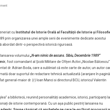
on
mment
„Nu
am
tajează
nimic
de
eneriat cu
Institutul de Istorie Orală al Facultății de Istorie și Filosofi
ascuns.
89 prin organizarea unei ample serii de evenimente dedicate acestui
Sibiu,
 abordat dintr-o perspectivă istorică riguroasă.
Decembrie
1989”.
c lansarea volumului
„N-am nimic de ascuns. Sibiu, Decembrie 1989”
O
omir
, fost comandant al Școlii Militare de Ofițeri Activi „Nicolae Bălcescu”
apărare
furioasă
ntat dr. Adrian Boda, care a subliniat că este carte de autor, un autor ca
ezumată doar suportul de redactare tehnică actualizată (aranjare în pagină
t general-maior dr. (r) Ioan Manci si directorul BCU, istoricul Valentin
” a bibliotecii, reunind personalități academice, istorici, participanți la
pasionați de istorie contemporană. Cu un așa public pestriț lansarea nu
 adevăr. Spune răspicat că anchetele pe care le-au făcut procurorii 