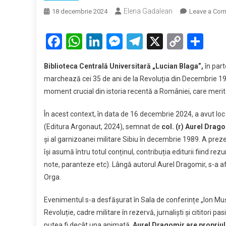
Elena Gadalean
18 decembrie 2024
Leave a Co
Facebook
WhatsApp
LinkedIn
Messenger
Telegram
X
Copy
Par
Link
Biblioteca Centrală Universitară „Lucian Blaga”,
în part
marchează cei 35 de ani de la Revoluția din Decembrie 19
moment crucial din istoria recentă a României, care merită
În acest context, în data de 16 decembrie 2024, a avut lo
(Editura Argonaut, 2024), semnat de
col. (r) Aurel Drag
și al garnizoanei militare Sibiu în decembrie 1989. A preze
își asumă întru totul conținul, contribuția editurii fiind r
note, paranteze etc). Lângă autorul Aurel Dragomir, s-a afla
Orga.
Evenimentul s-a desfășurat în Sala de conferințe „Ion Mușlea
Revoluție, cadre militare în rezervă, jurnaliști și cititori 
putea fi decât una animată.
Aurel Dragomir are propriul