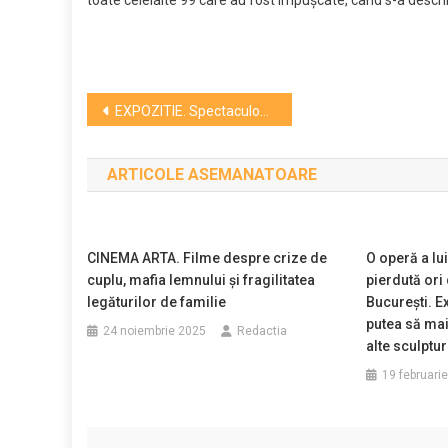
toate celelalte 99 care au fost împușcate, când s-a deschis
Navigare
EXPOZITIE. Spectaculoasa retrospectivă a anului 1989
în
ARTICOLE ASEMANATOARE
articole
CINEMA ARTA. Filme despre crize de
O operă a lu
cuplu, mafia lemnului și fragilitatea
pierdută ori
legăturilor de familie
București. E
putea să mai
24 noiembrie 2025
Redactia
alte sculptu
19 februari