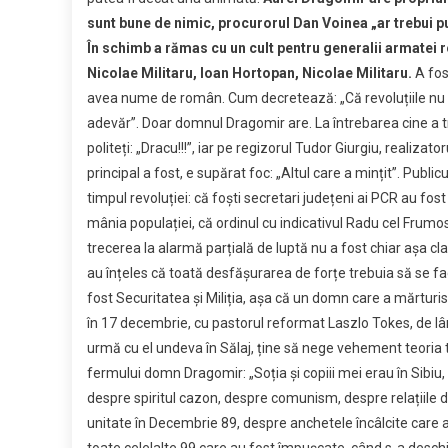
sunt bune de nimic, procurorul Dan Voinea „ar trebui pus l
În schimb a rămas cu un cult pentru generalii armatei
Nicolae Militaru, Ioan Hortopan, Nicolae Militaru.
A fos
avea nume de român. Cum decretează: „Că revoluțiile nu se
adevăr”. Doar domnul Dragomir are. La întrebarea cine a tr
politeți: „Dracu!!!”, iar pe regizorul Tudor Giurgiu, realizator
principal a fost, e supărat foc: „Altul care a mințit”. Publicu
timpul revoluției: că foști secretari județeni ai PCR au fos
mânia populației, că ordinul cu indicativul Radu cel Frumo
trecerea la alarmă parțială de luptă nu a fost chiar așa clar
au înțeles că toată desfășurarea de forțe trebuia să se facă 
fost Securitatea și Miliția, așa că un domn care a mărturis
în 17 decembrie, cu pastorul reformat Laszlo Tokes, de lân
urmă cu el undeva în Sălaj, ține să nege vehement teoria ter
fermului domn Dragomir: „Soția și copiii mei erau în Sibiu
despre spiritul cazon, despre comunism, despre relațiile
unitate în Decembrie 89, despre anchetele încâlcite care 