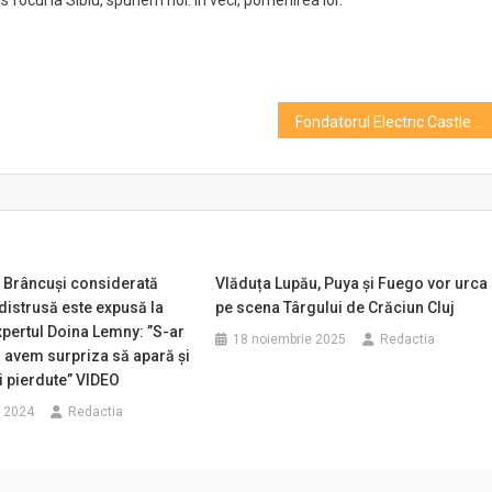
 focul la Sibiu, spunem noi: În veci, pomenirea lor.
Fondatorul Electric Castle deschide un club în Casa Hintz
i Brâncuși considerată
Vlăduța Lupău, Puya și Fuego vor urca
 distrusă este expusă la
pe scena Târgului de Crăciun Cluj
xpertul Doina Lemny: ”S-ar
18 noiembrie 2025
Redactia
 avem surpriza să apară şi
ri pierdute” VIDEO
e 2024
Redactia