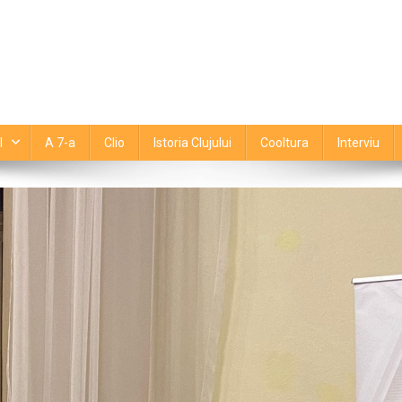
l
A 7-a
Clio
Istoria Clujului
Cooltura
Interviu