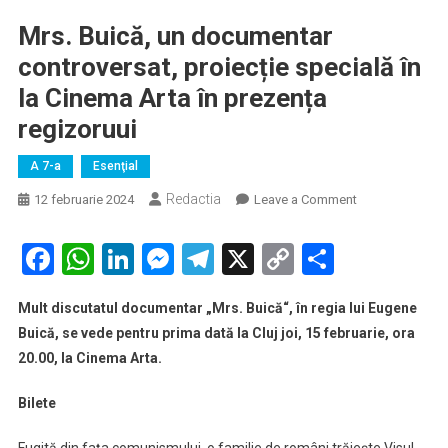
Mrs. Buică, un documentar
controversat, proiecție specială în
la Cinema Arta în prezența
regizoruui
A 7-a
Esenţial
Redactia
on
12 februarie 2024
Leave a Comment
Mrs.
Buică,
Facebook
WhatsApp
LinkedIn
Messenger
Telegram
X
Copy
Partaje
un
Link
documentar
Mult discutatul documentar „Mrs. Buică“, în regia lui Eugene
controversat,
Buică, se vede pentru prima dată la Cluj joi, 15 februarie, ora
proiecție
20.00, la Cinema Arta.
specială
în
Bilete
la
Cinema