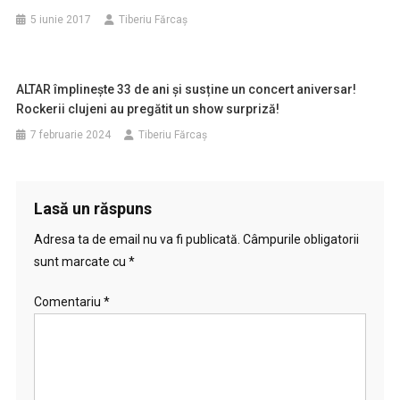
5 iunie 2017
Tiberiu Fărcaş
ALTAR împlinește 33 de ani și susține un concert aniversar!
Rockerii clujeni au pregătit un show surpriză!
7 februarie 2024
Tiberiu Fărcaş
Lasă un răspuns
Adresa ta de email nu va fi publicată.
Câmpurile obligatorii
sunt marcate cu
*
Comentariu
*