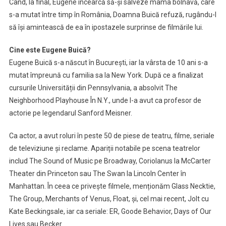
Când, la final, Eugene încearcă să-și salveze mama bolnavă, care
s-a mutat între timp în România, Doamna Buică refuză, rugându-l
să își amintească de ea în ipostazele surprinse de filmările lui.
Cine este Eugene Buică?
Eugene Buică s-a născut în București, iar la vârsta de 10 ani s-a
mutat împreună cu familia sa la New York. După ce a finalizat
cursurile Universității din Pennsylvania, a absolvit The
Neighborhood Playhouse În N.Y., unde l-a avut ca profesor de
actorie pe legendarul Sanford Meisner.
Ca actor, a avut roluri în peste 50 de piese de teatru, filme, seriale
de televiziune și reclame. Apariții notabile pe scena teatrelor
includ The Sound of Music pe Broadway, Coriolanus la McCarter
Theater din Princeton sau The Swan la Lincoln Center în
Manhattan. În ceea ce privește filmele, menționăm Glass Necktie,
The Group, Merchants of Venus, Float, și, cel mai recent, Jolt cu
Kate Beckingsale, iar ca seriale: ER, Goode Behavior, Days of Our
Lives sau Becker.