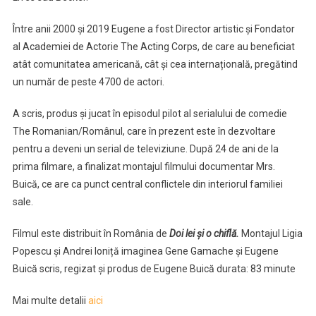
Între anii 2000 și 2019 Eugene a fost Director artistic și Fondator
al Academiei de Actorie The Acting Corps, de care au beneficiat
atât comunitatea americană, cât și cea internațională, pregătind
un număr de peste 4700 de actori.
A scris, produs și jucat în episodul pilot al serialului de comedie
The Romanian/Românul, care în prezent este în dezvoltare
pentru a deveni un serial de televiziune. După 24 de ani de la
prima filmare, a finalizat montajul filmului documentar Mrs.
Buică, ce are ca punct central conflictele din interiorul familiei
sale.
Filmul este distribuit în România de
Doi lei și o chiflă.
Montajul Ligia
Popescu și Andrei Ioniță imaginea Gene Gamache și Eugene
Buică scris, regizat și produs de Eugene Buică durata: 83 minute
Mai multe detalii
aici