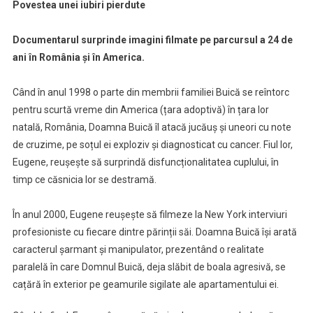
Povestea unei iubiri pierdute
Documentarul surprinde imagini filmate pe parcursul a 24 de
ani în România și în America.
Când în anul 1998 o parte din membrii familiei Buică se reîntorc
pentru scurtă vreme din America (țara adoptivă) în țara lor
natală, România, Doamna Buică îl atacă jucăuș și uneori cu note
de cruzime, pe soțul ei exploziv și diagnosticat cu cancer. Fiul lor,
Eugene, reușește să surprindă disfuncționalitatea cuplului, în
timp ce căsnicia lor se destramă.
În anul 2000, Eugene reușește să filmeze la New York interviuri
profesioniste cu fiecare dintre părinții săi. Doamna Buică își arată
caracterul șarmant și manipulator, prezentând o realitate
paralelă în care Domnul Buică, deja slăbit de boala agresivă, se
cațără în exterior pe geamurile sigilate ale apartamentului ei.