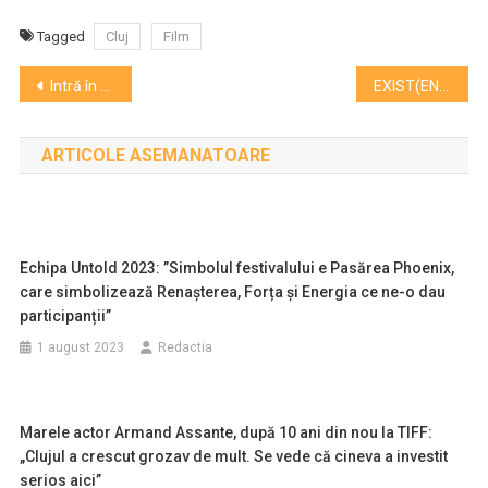
Tagged
Cluj
Film
Navigare
Intră în culisele Operei Române Cluj prin tururile ghidate ale instituției
EXIST(ENȚĂ), expoziție personală a artistului clujean Nemes Csaba la Muzeul de Artă
în
ARTICOLE ASEMANATOARE
articole
Echipa Untold 2023: ”Simbolul festivalului e Pasărea Phoenix,
care simbolizează Renașterea, Forța și Energia ce ne-o dau
participanții”
1 august 2023
Redactia
Marele actor Armand Assante, după 10 ani din nou la TIFF:
„Clujul a crescut grozav de mult. Se vede că cineva a investit
serios aici”