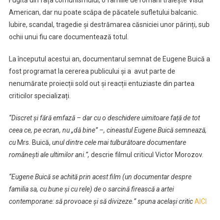
Fugită din fața comunismului, o familie de români trăiește Visul
Arta
American, dar nu poate scăpa de păcatele sufletului balcanic.
în
Iubire, scandal, tragedie și destrămarea căsniciei unor părinți, sub
prezența
regizoruui
ochii unui fiu care documentează totul.
La începutul acestui an, documentarul semnat de Eugene Buică a
fost programat la cererea publicului și a avut parte de
nenumărate proiecții sold out și reacții entuziaste din partea
criticilor specializați.
“Discret și fără emfază – dar cu o deschidere uimitoare față de tot
ceea ce, pe ecran, nu „dă bine” –, cineastul Eugene Buică semnează,
cu
Mrs. Buică,
unul dintre cele mai tulburătoare documentare
românești ale ultimilor ani.”,
descrie filmul criticul Victor Morozov.
“Eugene Buică se achită prin acest film (un documentar despre
familia sa, cu bune și cu rele) de o sarcină firească a artei
contemporane: să provoace și să divizeze.” spuna același critic
AICI