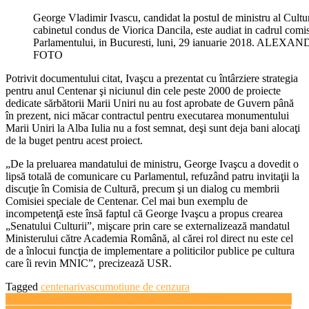
George Vladimir Ivascu, candidat la postul de ministru al Culturii
cabinetul condus de Viorica Dancila, este audiat in cadrul comisi
Parlamentului, in Bucuresti, luni, 29 ianuarie 2018. A
FOTO
Potrivit documentului citat, Ivaşcu a prezentat cu întârziere strategia
pentru anul Centenar şi niciunul din cele peste 2000 de proiecte
dedicate sărbătorii Marii Uniri nu au fost aprobate de Guvern până
în prezent, nici măcar contractul pentru executarea monumentului
Marii Uniri la Alba Iulia nu a fost semnat, deşi sunt deja bani alocaţi
de la buget pentru acest proiect.
„De la preluarea mandatului de ministru, George Ivaşcu a dovedit o
lipsă totală de comunicare cu Parlamentul, refuzând patru invitaţii la
discuţie în Comisia de Cultură, precum şi un dialog cu membrii
Comisiei speciale de Centenar. Cel mai bun exemplu de
incompetenţă este însă faptul că George Ivaşcu a propus crearea
„Senatului Culturii”, mişcare prin care se externalizează mandatul
Ministerului către Academia Română, al cărei rol direct nu este cel
de a înlocui funcţia de implementare a politicilor publice pe cultura
care îi revin MNIC”, precizează USR.
Tagged
centenar
ivascu
motiune de cenzura
Navigare
Alegeri la Uniunea Scriitorilor. „Nemuritorul” Nicolae Manolescu