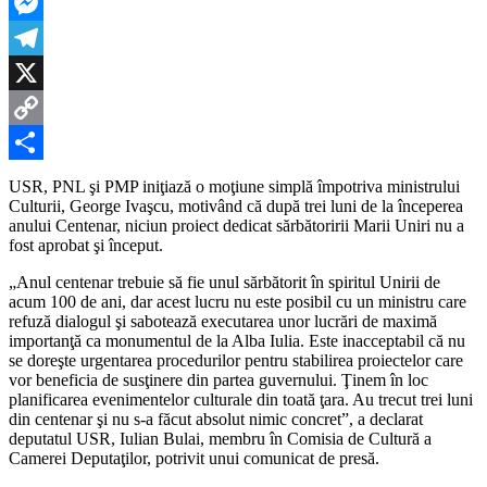
LinkedIn
Messenger
Telegram
X
Copy
Link
Partajează
USR, PNL şi PMP iniţiază o moţiune simplă împotriva ministrului
Culturii, George Ivaşcu, motivând că după trei luni de la începerea
anului Centenar, niciun proiect dedicat sărbătoririi Marii Uniri nu a
fost aprobat şi început.
„Anul centenar trebuie să fie unul sărbătorit în spiritul Unirii de
acum 100 de ani, dar acest lucru nu este posibil cu un ministru care
refuză dialogul şi sabotează executarea unor lucrări de maximă
importanţă ca monumentul de la Alba Iulia. Este inacceptabil că nu
se doreşte urgentarea procedurilor pentru stabilirea proiectelor care
vor beneficia de susţinere din partea guvernului. Ţinem în loc
planificarea evenimentelor culturale din toată ţara. Au trecut trei luni
din centenar şi nu s-a făcut absolut nimic concret”, a declarat
deputatul USR, Iulian Bulai, membru în Comisia de Cultură a
Camerei Deputaţilor, potrivit unui comunicat de presă.