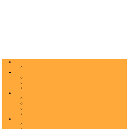
Actualitate
Agenda
Carte
Proză
Poezie
Critică
Spectacol
Teatru
Operă
Dans
Muzica
Vizual
Foto