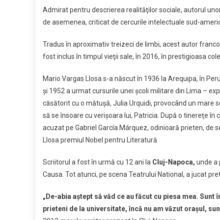
Admirat pentru descrierea realităţilor sociale, autorul uno
de asemenea, criticat de cercurile intelectuale sud-ameri
Tradus în aproximativ treizeci de limbi, acest autor francofil
fost inclus în timpul vieţii sale, în 2016, în prestigioasa 
Mario Vargas Llosa s-a născut în 1936 la Arequipa, în Peru,
şi 1952 a urmat cursurile unei şcoli militare din Lima – exp
căsătorit cu o mătuşă, Julia Urquidi, provocând un mare sca
să se însoare cu verişoara lui, Patricia. După o tinereţe în
acuzat pe Gabriel García Márquez, odinioară prieten, de s
Llosa premiul Nobel pentru Literatură
Scriitorul a fost în urmă cu 12 ani la
Cluj-Napoca,
unde a p
Causa. Tot atunci, pe scena Teatrului National, a jucat pre
„De-abia aştept să văd ce au făcut cu piesa mea. Sunt în
prieteni de la universitate, încă nu am văzut oraşul, sunt 