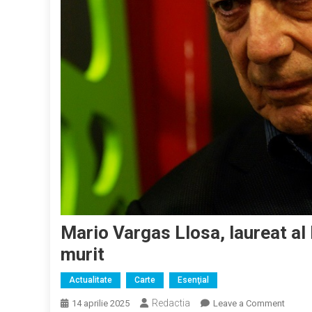
Mario Vargas Llosa, laureat al 
murit
Actualitate
Carte
Esenţial
Redactia
on
14 aprilie 2025
Leave a Comment