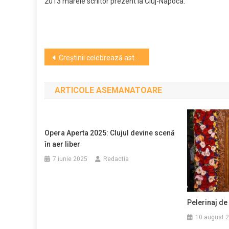
2013 marele scriitor prezent la Cluj-Napoca.
Navigare
Creştinii celebrează astăzi Floriile, care deschid perioada sărbătorilor de Paşte
în
ARTICOLE ASEMANATOARE
articole
Opera Aperta 2025: Clujul devine scenă
în aer liber
7 iunie 2025
Redactia
Pelerinaj de
10 august 