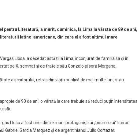
s
tajează
 pentru Literatură, a murit, duminică, la Lima la vârsta de 89 de ani
literaturii latino-americane, din care el a fost ultimul mare
lui
argas Llosa, a decedat astăzi la Lima, înconjurat de familia sa şi în
ură,
postat pe X, semnat şi de fratele său Gonzalo şi sora Morgana.
ătate a scriitorului, retras din viaţa publică de mai multe luni, s-au
 apropie de 90 de ani, o vârstă la care trebuie să reduci puţin intensitate
lui său.
gas Llosa a fost unul dintre marii protagonişti ai „boom-ului” literar
nul Gabriel Garcia Marquez şi de argentinianul Julio Cortazar.