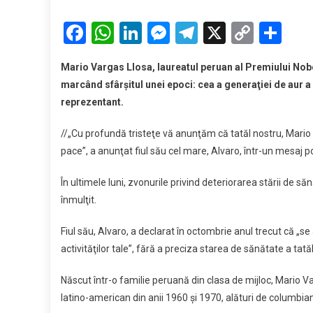
Mario
Varga
Facebook
WhatsApp
LinkedIn
Messenger
Telegram
X
Copy
Par
Llosa,
Link
laureat
Mario Vargas Llosa, laureatul peruan al Premiului Nobel
al
marcând sfârşitul unei epoci: cea a generaţiei de aur a 
Premiu
reprezentant.
Nobel
pentru
//„Cu profundă tristeţe vă anunţăm că tatăl nostru, Mario V
Literat
pace”, a anunţat fiul său cel mare, Alvaro, într-un mesaj 
a
murit
În ultimele luni, zvonurile privind deteriorarea stării de săn
înmulţit.
Fiul său, Alvaro, a declarat în octombrie anul trecut că „se
activităţilor tale”, fără a preciza starea de sănătate a tată
Născut într-o familie peruană din clasa de mijloc, Mario Var
latino-american din anii 1960 şi 1970, alături de columbia