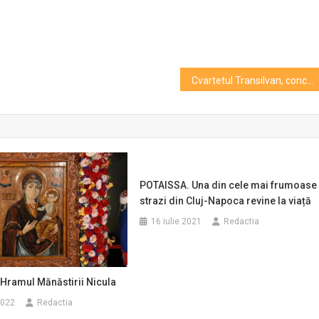
Cvartetul Transilvan, concert cameral la Filarmonica si la Biserica Piarista
POTAISSA. Una din cele mai frumoase
strazi din Cluj-Napoca revine la viață
16 iulie 2021
Redactia
 Hramul Mănăstirii Nicula
2022
Redactia