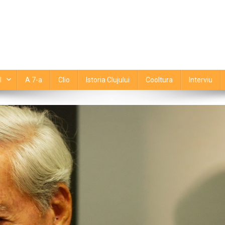
l
A 7-a
Clio
Istoria Clujului
Cooltura
Interviu