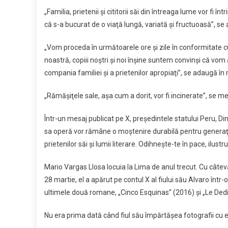
„Familia, prietenii şi cititorii săi din întreaga lume vor fi în
că s-a bucurat de o viaţă lungă, variată şi fructuoasă”, s
„Vom proceda în următoarele ore şi zile în conformitate c
noastră, copiii noştri şi noi înşine suntem convinşi că vom
compania familiei şi a prietenilor apropiaţi”, se adaugă în
„Rămăşiţele sale, aşa cum a dorit, vor fi incinerate”, se 
Într-un mesaj publicat pe X, preşedintele statului Peru, Din
sa operă vor rămâne o moştenire durabilă pentru generaţii
prietenilor săi şi lumii literare. Odihneşte-te în pace, ilustr
Mario Vargas Llosa locuia la Lima de anul trecut. Cu câteva
28 martie, el a apărut pe contul X al fiului său Alvaro într-o 
ultimele două romane, „Cinco Esquinas” (2016) şi „Le Dedi
Nu era prima dată când fiul său împărtăşea fotografii cu el