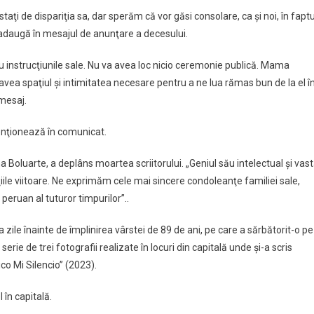
tristaţi de dispariţia sa, dar sperăm că vor găsi consolare, ca şi noi, în faptu
e adaugă în mesajul de anunţare a decesului.
u instrucţiunile sale. Nu va avea loc nicio ceremonie publică. Mama
 avea spaţiul şi intimitatea necesare pentru a ne lua rămas bun de la el î
 mesaj.
menţionează în comunicat.
a Boluarte, a deplâns moartea scriitorului. „Geniul său intelectual şi vas
le viitoare. Ne exprimăm cele mai sincere condoleanţe familiei sale,
u peruan al tuturor timpurilor”..
 zile înainte de împlinirea vârstei de 89 de ani, pe care a sărbătorit-o pe
serie de trei fotografii realizate în locuri din capitală unde şi-a scris
co Mi Silencio” (2023).
 în capitală.