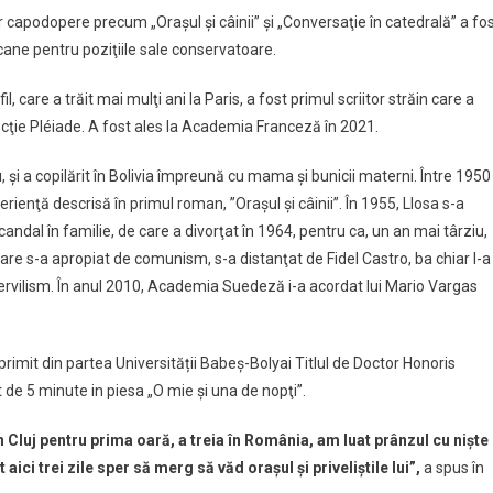
r capodopere precum „Oraşul şi câinii” şi „Conversaţie în catedrală” a fos
cane pentru poziţiile sale conservatoare.
, care a trăit mai mulţi ani la Paris, a fost primul scriitor străin care a
colecţie Pléiade. A fost ales la Academia Franceză în 2021.
 şi a copilărit în Bolivia împreună cu mama şi bunicii materni. Între 1950
erienţă descrisă în primul roman, ”Oraşul şi câinii”. În 1955, Llosa s-a
ndal în familie, de care a divorţat în 1964, pentru ca, un an mai târziu,
 care s-a apropiat de comunism, s-a distanţat de Fidel Castro, ba chiar l-a
ervilism. În anul 2010, Academia Suedeză i-a acordat lui Mario Vargas
rimit din partea Universității Babeș-Bolyai Titlul de Doctor Honoris
t de 5 minute in piesa „O mie şi una de nopţi”.
 Cluj pentru prima oară, a treia în România, am luat prânzul cu nişte
aici trei zile sper să merg să văd oraşul şi priveliştile lui”,
a spus în