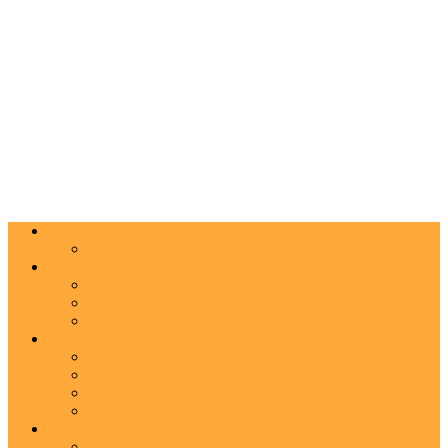
Actualitate
Agenda
Carte
Proză
Poezie
Critică
Spectacol
Teatru
Operă
Dans
Muzica
Vizual
Foto