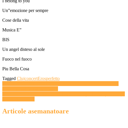
I belong to you
Un”emozione per sempre
Cose della vita
Musica E”
BIS
Un angel disteso al sole
Fuoco nel fuoco
Piu Bella Cosa
Tagged
Cluj
concert
Eros
perfetto
Navigare
FOTO / Eros Ramazzotti a ajuns la Cluj! Ce îşi amintesc clujenii
despre melodiile starului italian
în
Aniversare Kusztos Endre la 90 de ani. Proiecție de film și expoziție
articole
la Galeria Quadro
Articole asemanatoare