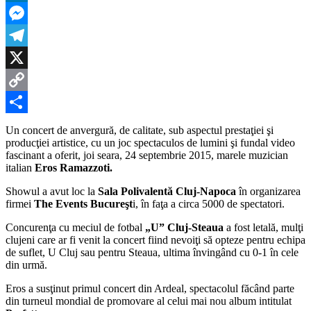
cu
LinkedIn
Ero
Ram
Messenger
la
Clu
Telegram
X
Copy
Link
Partajează
Un concert de anvergură, de calitate, sub aspectul prestaţiei şi
producţiei artistice, cu un joc spectaculos de lumini şi fundal video
fascinant a oferit, joi seara, 24 septembrie 2015, marele muzician
italian
Eros Ramazzoti.
Showul a avut loc la
Sala Polivalentă Cluj-Napoca
în organizarea
firmei
The Events Bucureşt
i, în faţa a circa 5000 de spectatori.
Concurenţa cu meciul de fotbal
„U” Cluj-Steaua
a fost letală, mulţi
clujeni care ar fi venit la concert fiind nevoiţi să opteze pentru echipa
de suflet, U Cluj sau pentru Steaua, ultima învingând cu 0-1 în cele
din urmă.
Eros a susţinut primul concert din Ardeal, spectacolul făcând parte
din turneul mondial de promovare al celui mai nou album intitulat