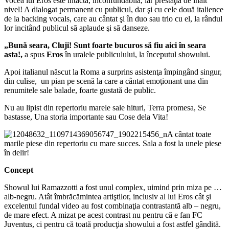
Vocea lui Eros este intactă, inconfundabilă, iar prestaţia de înalt
nivel! A dialogat permanent cu publicul, dar şi cu cele două italience
de la backing vocals, care au cântat şi în duo sau trio cu el, la rândul
lor incitând publicul să aplaude şi să danseze.
„Bună seara, Cluji! Sunt foarte bucuros să fiu aici în seara
asta!,
a spus
Eros
în uralele
publiculului, la începutul showului.
Apoi italianul născut la Roma a surprins asistenţa împingând singur,
din culise, un pian pe scenă la care a cântat emoţionant una din
renumitele sale balade, foarte gustată de public.
Nu au lipist din repertoriu marele sale hituri, Terra promesa, Se
bastasse, Una storia importante sau Cose dela Vita!
A cântat toate
marile piese din repertoriu cu mare succes. Sala a fost la unele piese
în delir!
Concept
Showul lui Ramazzotti a fost unul complex, uimind prin miza pe …
alb-negru. Atât îmbrăcămintea artiştilor, inclusiv al lui Eros cât şi
excelentul fundal video au fost combinaţia contrastantă alb – negru,
de mare efect. A mizat pe acest contrast nu pentru că e fan FC
Juventus, ci pentru că toată producţia showului a fost astfel gândită.