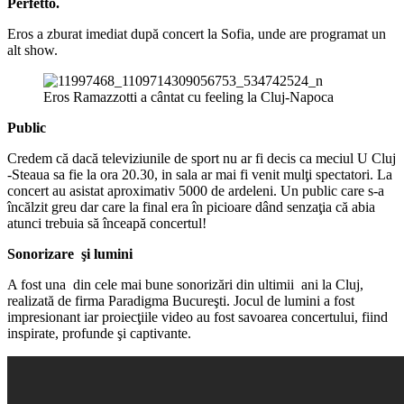
Perfetto.
Eros a zburat imediat după concert la Sofia, unde are programat un
alt show.
Eros Ramazzotti a cântat cu feeling la Cluj-Napoca
Public
Credem că dacă televiziunile de sport nu ar fi decis ca meciul U Cluj
-Steaua sa fie la ora 20.30, in sala ar mai fi venit mulţi spectatori. La
concert au asistat aproximativ 5000 de ardeleni. Un public care s-a
încălzit greu dar care la final era în picioare dând senzaţia că abia
atunci trebuia să înceapă concertul!
Sonorizare şi lumini
A fost una din cele mai bune sonorizări din ultimii ani la Cluj,
realizată de firma Paradigma Bucureşti. Jocul de lumini a fost
impresionant iar proiecţiile video au fost savoarea concertului, fiind
inspirate, profunde şi captivante.