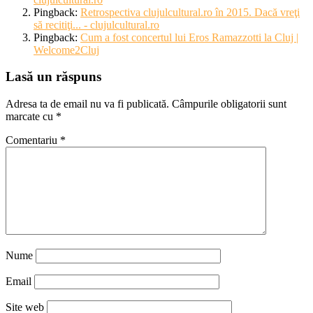
Pingback:
Retrospectiva clujulcultural.ro în 2015. Dacă vreţi
să recitiţi... - clujulcultural.ro
Pingback:
Cum a fost concertul lui Eros Ramazzotti la Cluj |
Welcome2Cluj
Lasă un răspuns
Adresa ta de email nu va fi publicată.
Câmpurile obligatorii sunt
marcate cu
*
Comentariu
*
Nume
Email
Site web