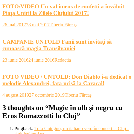
FOTO/VIDEO Un val imens de confetti a învăluit
Piața Unirii la Zilele Clujului 2017!
26 mai 2017
28 mai 2017
Tiberiu Fărcaş
CAMPANIE UNTOLD Fanii sunt invitaţi să
cunoască magia Transilvaniei
23 iunie 2016
24 iunie 2016
Redactia
FOTO VIDEO / UNTOLD: Don Diablo i-a dedicat o
melodie Alexandrei, fata ucisă la Caracal!
4 august 2019
27 octombrie 2019
Tiberiu Fărcaş
3 thoughts on “
Magie în alb şi negru cu
Eros Ramazzotti la Cluj
”
Pingback:
Toto Cutugno, un italiano vero în concert la Cluj -
clujulcultural.ro