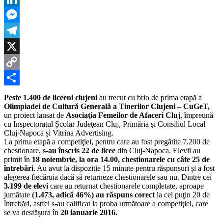
la
LinkedIn
cultu
gener
Messenger
după
prim
Telegram
etap
de
X
CuG
Copy
Link
Partajează
Peste 1.400 de liceeni clujeni
au trecut cu brio de prima etapă a
Olimpiadei de Cultură Generală a Tinerilor Clujeni – CuGeT,
un proiect lansat de
Asociaţia Femeilor de Afaceri Cluj
, împreună
cu Inspectoratul Școlar Judeţean Cluj, Primăria și Consiliul Local
Cluj-Napoca și Vitrina Advertising.
La prima etapă a competiţiei, pentru care au fost pregătite 7.200 de
chestionare,
s-au înscris 22 de licee
din Cluj-Napoca. Elevii au
primit în
18 noiembrie, la ora 14.00, chestionarele cu câte 25 de
întrebări
. Au avut la dispoziţie 15 minute pentru răspunsuri și a fost
alegerea fiecăruia dacă să returneze chestionarele sau nu. Dintre cei
3.199 de elevi
care au returnat chestionarele completate, aproape
jumătate
(1.473, adică 46%) au răspuns corect
la cel puţin 20 de
întrebări, astfel s-au calificat la proba următoare a competiţiei, care
se va desfășura în
20 ianuarie 2016.