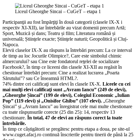
Liceul Gheorghe Sincai – CuGeT – etapa 1
Participanţii au fost împărţiţi în două categorii (clasele IX-X i
respectiv XI-XII), iar întrebările au vizat domenii precum Artă;
Sport, Muzică și dans; Teatru și film; Literatura română și
universală; Știinţele exacte; Știinţele naturii; Geopolitică și Cluj-
Napoca.
Elevii claselor IX-X au răspuns la întrebări precum: La ce interval
de timp au loc Jocurile Olimpice?, Care este simbolul chimic
almercurului? sau Cine este fondatorul reţelei de socializare
Facebook?, în timp ce liceeni din clasele XI-XII au regăsit în
chestionar întrebări precum: Cine a realizat lucrarea „Poarta
Sărutului”? sau Ce înseamnă HTML?.
74% dintre cei calificaţi sunt elevi în clasele IX-X.
Liceele cu cei
mai mulţi elevi calificaţi sunt „Avram Iancu” (249 de elevi),
„Gheorghe Șincai” (199 de elevi), Colegiul Economic „Iulian
Pop” (119 elevi) și „Onisifor Ghibu” (107 elevi).
„Gheorghe
Șincai” și „Avram Iancu” au înregistrat cele mai multe chestionare
cu toate răspunsurile corecte (25 din 25): 14, respectiv 13
chestionare.
În total, 47 de elevi au răspuns corect la toate
întrebările.
În timp ce câștigătorii se pregătesc pentru etapa a doua, pe site-ul
www.cuget.afacj.ro continuă înscrierile pentru tinerii de până la 25