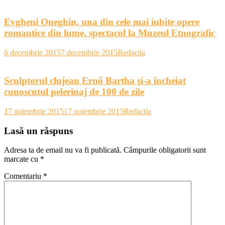
Evgheni Oneghin, una din cele mai iubite opere
romantice din lume, spectacol la Muzeul Etnografic
6 decembrie 2015
7 decembrie 2015
Redactia
Sculptorul clujean Ernő Bartha şi-a încheiat
cunoscutul pelerinaj de 100 de zile
17 noiembrie 2015
17 noiembrie 2015
Redactia
Lasă un răspuns
Adresa ta de email nu va fi publicată.
Câmpurile obligatorii sunt
marcate cu
*
Comentariu
*