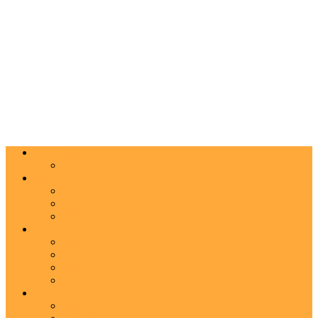
Actualitate
Agenda
Carte
Proză
Poezie
Critică
Spectacol
Teatru
Operă
Dans
Muzica
Vizual
Foto