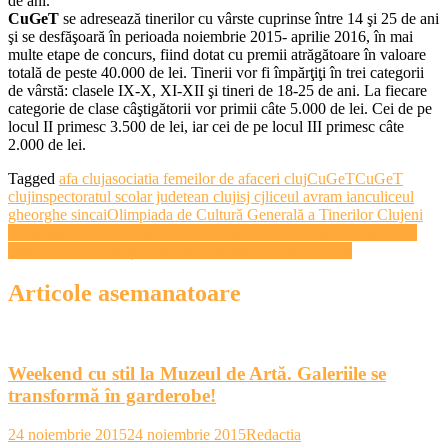
de ani.
CuGeT
se adresează tinerilor cu vârste cuprinse între 14 şi 25 de ani
şi se desfăşoară în perioada noiembrie 2015- aprilie 2016, în mai
multe etape de concurs, fiind dotat cu premii atrăgătoare în valoare
totală de peste 40.000 de lei. Tinerii vor fi împărţiţi în trei categorii
de vârstă: clasele IX-X, XI-XII şi tineri de 18-25 de ani. La fiecare
categorie de clase câştigătorii vor primii câte 5.000 de lei. Cei de pe
locul II primesc 3.500 de lei, iar cei de pe locul III primesc câte
2.000 de lei.
Tagged
afa cluj
asociatia femeilor de afaceri cluj
CuGeT
CuGeT
cluj
inspectoratul scolar judetean cluj
isj cj
liceul avram iancu
liceul
gheorghe sincai
Olimpiada de Cultură Generală a Tinerilor Clujeni
Navigare
„Săptămâna bunăvoinţei” scoate copiii cu nevoi speciale la teatru
Vasile Dîncu primește titlul de Profesor Honoris Causa
în
articole
Articole asemanatoare
Weekend cu stil la Muzeul de Artă. Galeriile se
transformă în garderobe!
24 noiembrie 2015
24 noiembrie 2015
Redactia