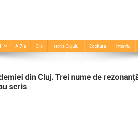
l
A 7-a
Clio
Istoria Clujului
Cooltura
Interviu
demiei din Cluj. Trei nume de rezonanț
-au scris
tajează