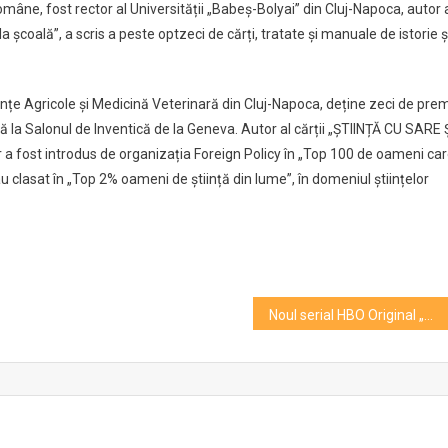
ne, fost rector al Universității „Babeș-Bolyai” din Cluj-Napoca, autor 
 școală”, a scris a peste optzeci de cărți, tratate și manuale de istorie ș
iințe Agricole și Medicină Veterinară din Cluj-Napoca, deține zeci de prem
tă la Salonul de Inventică de la Geneva. Autor al cărții „ȘTIINȚĂ CU SARE 
r a fost introdus de organizația Foreign Policy în „Top 100 de oameni ca
u clasat în „Top 2% oameni de știință din lume”, în domeniul științelor
Noul serial HBO Original „Dune: Profeţia” din universul creat de Frank Herbert, din noiembrie pe Max/ VIDEO