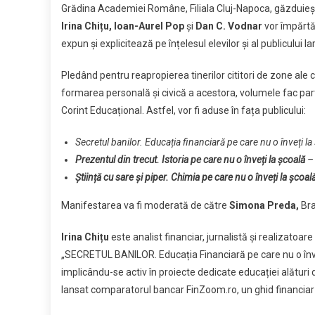
Grădina Academiei Române, Filiala Cluj-Napoca, găzduie
Academi
Irina Chițu, Ioan-Aurel Pop
și
Dan C. Vodnar
vor împărtăș
din
expun și explicitează pe înțelesul elevilor și al publicului
Cluj.
Trei
Pledând pentru reapropierea tinerilor cititori de zone ale c
nume
formarea personală și civică a acestora, volumele fac par
de
rezonanț
Corint Educațional. Astfel, vor fi aduse în fața publicului:
și
Secretul banilor. Educația financiară pe care nu o înveți l
poveștil
cărților
Prezentul din trecut.
Istoria pe care nu o înveți la școală
pe
Știință cu sare și piper.
Chimia pe care nu o înveți la școal
care
Manifestarea va fi moderată de către
Simona Preda,
Bra
le-
au
Irina Chițu
este analist financiar, jurnalistă și realizatoa
scris
„SECRETUL BANILOR. Educația Financiară pe care nu o înveți
implicându-se activ în proiecte dedicate educației alături d
lansat comparatorul bancar FinZoom.ro, un ghid financiar g