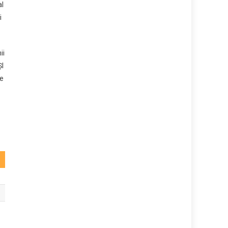
al
i
ii
ȘI
re