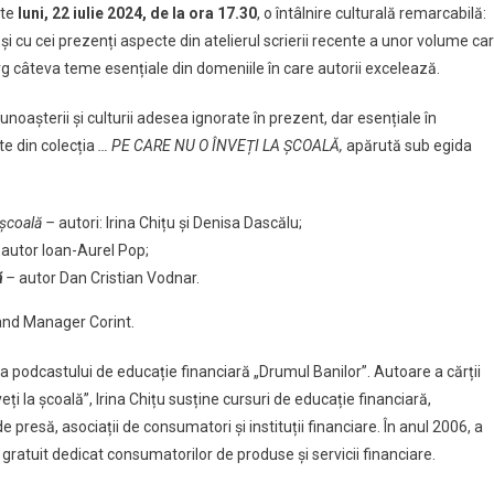
ște
luni, 22 iulie 2024, de la ora 17.30
, o întâlnire culturală remarcabilă:
ei
i cu cei prezenți aspecte din atelierul scrierii recente a unor volume ca
 larg câteva teme esențiale din domeniile în care autorii excelează.
unoașterii și culturii adesea ignorate în prezent, dar esențiale în
te din colecția
… PE CARE NU O ÎNVEȚI LA ȘCOALĂ,
apărută sub egida
ă
a școală –
e
autori: Irina Chițu și Denisa Dascălu;
–
autor Ioan-Aurel Pop;
ă
–
autor Dan Cristian Vodnar.
nd Manager Corint.
re a podcastului de educație financiară „Drumul Banilor”. Autoare a cărții
 la școală”, Irina Chițu susține cursuri de educație financiară,
e presă, asociații de consumatori și instituții financiare. În anul 2006, a
ratuit dedicat consumatorilor de produse și servicii financiare.