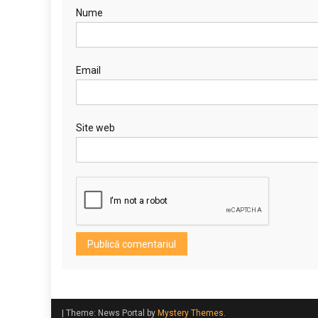
Nume
Email
Site web
|
Theme: News Portal by
Mystery Themes
.