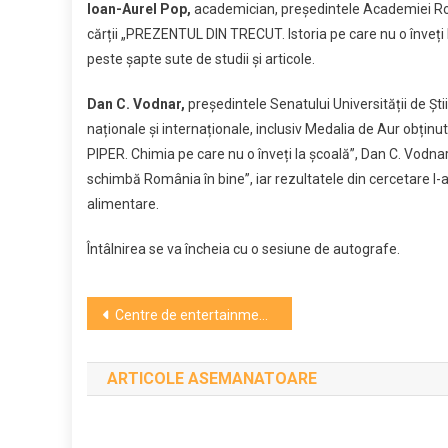
Ioan-Aurel Pop,
academician, președintele Academiei Româ
cărții „PREZENTUL DIN TRECUT. Istoria pe care nu o înveți la
peste șapte sute de studii și articole.
Dan C. Vodnar,
președintele Senatului Universității de Șt
naționale și internaționale, inclusiv Medalia de Aur obținu
PIPER. Chimia pe care nu o înveți la școală”, Dan C. Vodna
schimbă România în bine”, iar rezultatele din cercetare l-a
alimentare.
Întâlnirea se va încheia cu o sesiune de autografe.
Navigare
Centre de entertainment în premieră, facilități sportive și medicale în Cluj, în cadrul proiectului de reconversie urbană a fostei platforme Carbochim. Ce alte funcțiuni va avea noua dezvoltare (A)
în
ARTICOLE ASEMANATOARE
articole