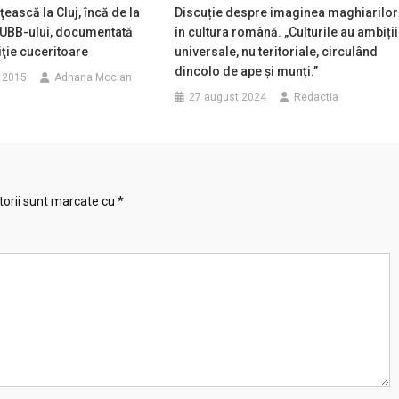
ească la Cluj, încă de la
Discuție despre imaginea maghiarilor
 UBB-ului, documentată
în cultura română. „Culturile au ambiții
iţie cuceritoare
universale, nu teritoriale, circulând
dincolo de ape și munți.”
 2015
Adnana Mocian
27 august 2024
Redactia
torii sunt marcate cu
*