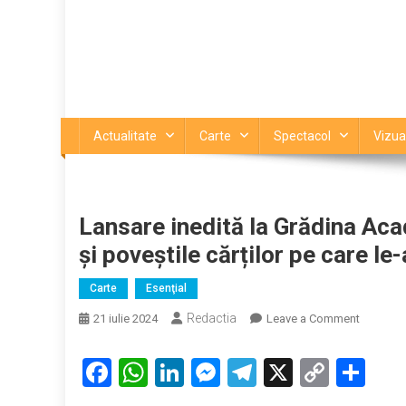
Actualitate
Carte
Spectacol
Vizua
Lansare inedită la Grădina Aca
și poveștile cărților pe care le
Carte
Esenţial
Redactia
on
21 iulie 2024
Leave a Comment
Lansare
inedită
Facebook
WhatsApp
LinkedIn
Messenger
Telegram
X
Copy
Par
la
Link
Grădina