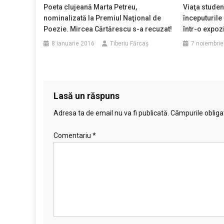
Poeta clujeană Marta Petreu,
Viaţa studenţ
nominalizată la Premiul Naţional de
începuturile
Poezie. Mircea Cărtărescu s-a recuzat!
într-o expoz
8 ianuarie 2016
Tiberiu Fărcaş
7 noiembrie
Lasă un răspuns
Adresa ta de email nu va fi publicată.
Câmpurile obliga
Comentariu
*