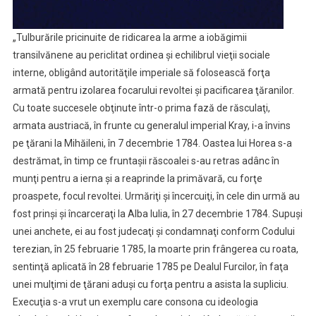
„Tulburările pricinuite de ridicarea la arme a iobăgimii
transilvănene au periclitat ordinea şi echilibrul vieţii sociale
interne, obligând autorităţile imperiale să folosească forţa
armată pentru izolarea focarului revoltei şi pacificarea ţăranilor.
Cu toate succesele obţinute într-o prima fază de răsculaţi,
armata austriacă, în frunte cu generalul imperial Kray, i-a învins
pe ţărani la Mihăileni, în 7 decembrie 1784. Oastea lui Horea s-a
destrămat, în timp ce fruntaşii răscoalei s-au retras adânc în
munţi pentru a ierna şi a reaprinde la primăvară, cu forţe
proaspete, focul revoltei. Urmăriţi şi încercuiţi, în cele din urmă au
fost prinşi şi încarceraţi la Alba Iulia, în 27 decembrie 1784. Supuşi
unei anchete, ei au fost judecaţi şi condamnaţi conform Codului
terezian, în 25 februarie 1785, la moarte prin frângerea cu roata,
sentinţă aplicată în 28 februarie 1785 pe Dealul Furcilor, în faţa
unei mulţimi de ţărani aduşi cu forţa pentru a asista la supliciu.
Execuţia s-a vrut un exemplu care consona cu ideologia