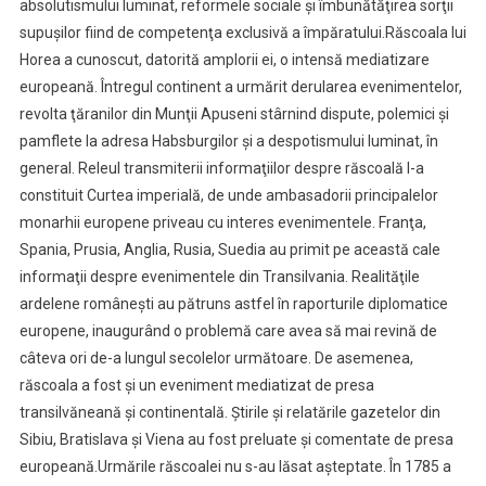
absolutismului luminat, reformele sociale şi îmbunătăţirea sorţii
supuşilor fiind de competenţa exclusivă a împăratului.Răscoala lui
Horea a cunoscut, datorită amplorii ei, o intensă mediatizare
europeană. Întregul continent a urmărit derularea evenimentelor,
revolta ţăranilor din Munţii Apuseni stârnind dispute, polemici şi
pamflete la adresa Habsburgilor şi a despotismului luminat, în
general. Releul transmiterii informaţiilor despre răscoală l-a
constituit Curtea imperială, de unde ambasadorii principalelor
monarhii europene priveau cu interes evenimentele. Franţa,
Spania, Prusia, Anglia, Rusia, Suedia au primit pe această cale
informaţii despre evenimentele din Transilvania. Realităţile
ardelene româneşti au pătruns astfel în raporturile diplomatice
europene, inaugurând o problemă care avea să mai revină de
câteva ori de-a lungul secolelor următoare. De asemenea,
răscoala a fost şi un eveniment mediatizat de presa
transilvăneană şi continentală. Ştirile şi relatările gazetelor din
Sibiu, Bratislava şi Viena au fost preluate şi comentate de presa
europeană.Urmările răscoalei nu s-au lăsat aşteptate. În 1785 a