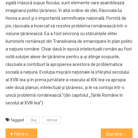
egală măsură supus fiscului, sunt elemente care asamblează
imaginarul politic ţărănesc. În altă ordine de idei, Răscoala lui
Horea a avut şi o importantă semnificaţie naţională. Pornită de
jos, răscoala a încercat să rezolve problema românească într-o
viziune ţărănească. Ea a fost sincronă cu stăruinţele elitei
iluministe româneşti din Transilvania de emancipare în plan politic
a naţiunii române. Chiar dacă în epocă intelectualii români au fost
ostili soluţiei alese de ţărănime pentru a-şi atinge scopurile,
răscoala a contribuit la apropierea acestora de problematica
socială a naţiunii. Evoluţia mişcării naţionale la sfârşitul secolului
al XVIII-lea şi în prima jumătate a veacului al XIX-lea va apropia
cele două planuri, intelectual şi ţărănesc, şi le va contopi într-o
unică problemă românească.”(din capitolul „Țările Române în
secolul al XVIII-lea”)
Tagged
Cluj
istorie
Navigare
Filme celebre, blockbuster-uri și o premieră cu Q&A la Cinema Victoria
Soprana Anna Netrebko, susţinătoare a lui Putin: „Sunt împotriva acestui război”