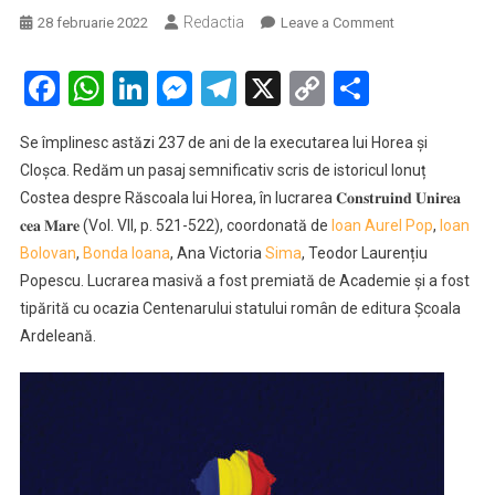
Redactia
on
28 februarie 2022
Leave a Comment
ISTORIE.
237
Facebook
WhatsApp
LinkedIn
Messenger
Telegram
X
Copy
Partaje
de
Link
ani
Se împlinesc astăzi 237 de ani de la executarea lui Horea și
de
Cloșca. Redăm un pasaj semnificativ scris de istoricul Ionuț
la
Costea despre Răscoala lui Horea, în lucrarea 𝐂𝐨𝐧𝐬𝐭𝐫𝐮𝐢𝐧𝐝 𝐔𝐧𝐢𝐫𝐞𝐚
executarea
𝐜𝐞𝐚 𝐌𝐚𝐫𝐞 (Vol. VII, p. 521-522), coordonată de
Ioan Aurel Pop
lui
,
Ioan
Horea
Bolovan
,
Bonda Ioana
, Ana Victoria
Sima
, Teodor Laurențiu
și
Popescu. Lucrarea masivă a fost premiată de Academie și a fost
Cloșca.
tipărită cu ocazia Centenarului statului român de editura Școala
Cum
Ardeleană.
au
fost
prinși
liderii
răscoalei