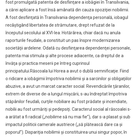
fost promulgată patenta de desfiinţare a iobăgiei în Transilvania,
a cărei aplicare a fost însă amânată din cauza opoziţiei nobilimii.
A fost desfiinţată în Transilvania dependenţa personală, iobagul
recâştigând libertatea de strămutare, drept refuzat de la
începutul secolului al XVI-lea. Hotărârea, chiar dacă nu anula
raporturile feudale, a constituit un pas înspre modernizarea
societăţii ardelene. Odată cu desfiinţarea dependenţei personale,
patenta mai stimula şi alte procese adiacente, ca dreptul de a
învăţa şi practica meserii pe întreg cuprinsul
principatului.Răscoala lui Horea a avut o dublă semnificaţie. Fiind
o ridicare a iobăgimii împotriva nobilimii şi a sarcinilor şi obligaţiilor
abuzive, a avut un marcat caracter social. Revendicările ţăranilor,
extrem de diverse de-a lungul mişcării, s-au îndreptat împotriva
stăpânilor feudali, curţile nobiliare au fost prădate şi incendiate,
nobilii au fost urmăriţi şi pedepsiţi. Caracterul social al răscoalei s-
a arătat a fi radical („nobilime să nu mai fie”), dar s-a plasat şi sub
impactul politicii camerale austriece („să plătească dare ca şi
poporul”). Dispariţia nobilimii şi constituirea unui singur popor, în