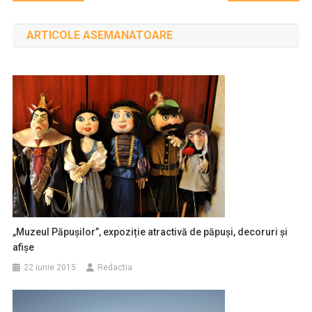
în
ARTICOLE ASEMANATOARE
articole
„Muzeul Păpușilor”, expoziție atractivă de păpuși, decoruri și
afișe
22 iunie 2015
Redactia