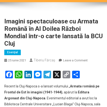
Imagini spectaculoase cu Armata
Română în Al Doilea Război
Mondial într-o carte lansată la BCU
Cluj
Esenţial
Tiberiu Fărcaş
on
25 iunie 2021
Leave a Comment
Imagini
spectaculoas
Facebook
WhatsApp
LinkedIn
Messenger
Telegram
X
Copy
Partaje
cu
Link
Armata
Recent la Cluj-Napoca s-a lansat volumului „
Armata română pe
Română
Frontul de Est în imagini (1941-1944)
, apărut la
Editura
în
Argonaut din Cluj-Napoca
. Evenimentul editorial a avut loc la
Al
Biblioteca Centrale Universitare „Lucian Blaga” Cluj-Napoca, sala
Doilea