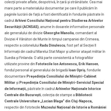
colecții private aflate, deopotrivă, în țară și străinătate. Cea mai
mare parte a materialului documentar pe care îl publicăm în
paginile lucrării de față a fost identificată în fondurile păstrate în
cadrul
Arhivei Consiliului Național pentru Studierea Arhivelor
Securității (ACNSAS)
, anume în dosarele informative personale
ale generalului de divizie
Gheorghe Manoliu
, comandant al
Diviziei 4 Vânători de Munte în timpul campaniei din Crimeea,
respectiv a colonelului
Radu Dinulescu
, fost șef al Secției II
Informații din cadrul Marelui Stat Major și ulterior atașat militar în
Suedia și Finlanda. O altă parte consistentă a fotografiilor
utilizate provine din
Fototecile Ion Antonescu, Erik Hansen
,
fondul personal al generalului de brigadă
Ioan Opriș
, fondurile
documentare
Președinția Consiliului de Miniștri-Cabinet
Militar
și
Președinția Consiliului de Miniștri-Serviciul Special
de Informații,
păstrate în cadrul
Arhivelor Naționale Istorice
Centrale din București
, colecția de stampe a
Bibliotecii
Centrale Universitare „Lucian Blaga” din Cluj-Napoca,
respectiv din fototecile
Muzeului Național de Istorie a României