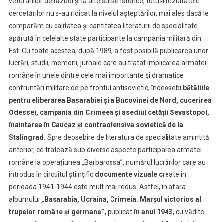
veteranilor de război și la alte surse istorice, totuși rezultatele
cercetărilor nu s-au ridicat la nivelul așteptărilor, mai ales dacă le
comparăm cu calitatea și cantitatea literaturii de specialitate
apărută în celelalte state participante la campania militară din
Est. Cu toate acestea, după 1989, a fost posibilă publicarea unor
lucrări, studii, memorii, jurnale care au tratat implicarea armatei
române în unele dintre cele mai importante și dramatice
confruntări militare de pe frontul antisovietic, îndeosebi
bătăliile
pentru eliberarea Basarabiei și a Bucovinei de Nord, cucerirea
Odessei, campania din Crimeea și asediul cetății Sevastopol,
înaintarea în Caucaz și contraofensiva sovietică de la
Stalingrad.
Spre deosebire de literatura de specialitate amintită
anterior, ce tratează sub diverse aspecte participarea armatei
române la operațiunea „Barbarossa”, numărul lucrărilor care au
introdus în circuitul științific
documente vizuale c
reate în
perioada 1941-1944 este mult mai redus. Astfel, în afara
albumului
„Basarabia, Ucraina, Crimeia. Marșul victorios al
trupelor române și germane”,
publicat
în anul 1943,
cu vădite