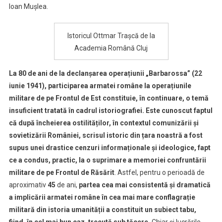
Război
Ioan Mușlea.
Mondial
într-
Istoricul Ottmar Trașcă de la
o
Academia Română Cluj
carte
lansată
La 80 de ani de la declanșarea operațiunii „Barbarossa” (22
la
BCU
iunie 1941), participarea armatei române la operațiunile
Cluj
militare de pe Frontul de Est constituie, în continuare, o temă
insuficient tratată în cadrul istoriografiei.
Este cunoscut faptul
că după încheierea ostilităților, în contextul comunizării și
sovietizării României, scrisul istoric din țara noastră a fost
supus unei drastice cenzuri informaționale și ideologice, fapt
ce a condus, practic, la o suprimare a memoriei confruntării
militare de pe Frontul de Răsărit
. Astfel, pentru o perioadă de
aproximativ
45
de ani,
partea cea mai consistentă și dramatică
a implicării armatei române în cea mai mare conflagrație
militară din istoria umanității a constituit un subiect tabu,
fiind, în cel mai bun caz, trecută sub tăcere.
Chiar și lucrările,