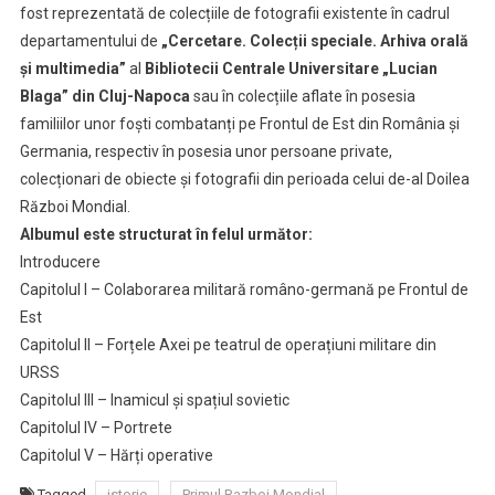
fost reprezentată de colecțiile de fotografii existente în cadrul
departamentului de
„Cercetare. Colecții speciale. Arhiva orală
și multimedia”
al
Bibliotecii Centrale Universitare „Lucian
Blaga” din Cluj-Napoca
sau în colecțiile aflate în posesia
familiilor unor foști combatanți pe Frontul de Est din România și
Germania, respectiv în posesia unor persoane private,
colecționari de obiecte și fotografii din perioada celui de-al Doilea
Război Mondial.
Albumul este structurat în felul următor:
Introducere
Capitolul I – Colaborarea militară româno-germană pe Frontul de
Est
Capitolul II – Forțele Axei pe teatrul de operațiuni militare din
URSS
Capitolul III – Inamicul și spațiul sovietic
Capitolul IV – Portrete
Capitolul V – Hărți operative
Tagged
istorie
Primul Razboi Mondial