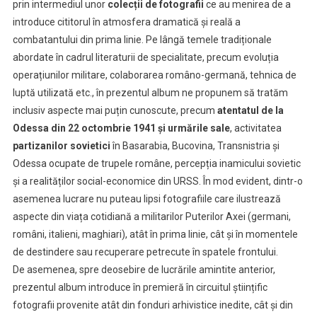
prin intermediul unor
colecții de fotografii
ce au menirea de a
introduce cititorul în atmosfera dramatică și reală a
combatantului din prima linie. Pe lângă temele tradiționale
abordate în cadrul literaturii de specialitate, precum evoluția
operațiunilor militare, colaborarea româno-germană, tehnica de
luptă utilizată etc., în prezentul album ne propunem să tratăm
inclusiv aspecte mai puțin cunoscute, precum
atentatul de la
Odessa din 22 octombrie 1941 și urmările sale
, activitatea
partizanilor sovietici
în Basarabia, Bucovina, Transnistria și
Odessa ocupate de trupele române, percepția inamicului sovietic
și a realităților social-economice din URSS. În mod evident, dintr-o
asemenea lucrare nu puteau lipsi fotografiile care ilustrează
aspecte din viața cotidiană a militarilor Puterilor Axei (germani,
români, italieni, maghiari), atât în prima linie, cât și în momentele
de destindere sau recuperare petrecute în spatele frontului.
De asemenea, spre deosebire de lucrările amintite anterior,
prezentul album introduce în premieră în circuitul științific
fotografii provenite atât din fonduri arhivistice inedite, cât și din