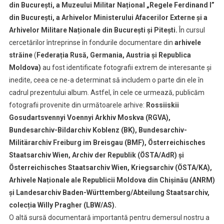
din București, a Muzeului Militar Național „Regele Ferdinand I”
din București, a Arhivelor Ministerului Afacerilor Externe și a
Arhivelor Militare Naționale din București și Pitești.
În cursul
cercetărilor întreprinse în fondurile documentare din
arhivele
străine
(
Federația Rusă, Germania, Austria și Republica
Moldova)
au fost identificate fotografii extrem de interesante și
inedite, ceea ce ne-a determinat să includem o parte din ele în
cadrul prezentului album. Astfel, în cele ce urmează, publicăm
fotografii provenite din următoarele arhive:
Rossiiskii
Gosudartsvennyi Voennyi Arkhiv Moskva (RGVA),
Bundesarchiv-Bildarchiv Koblenz (BK), Bundesarchiv-
Militärarchiv Freiburg im Breisgau (BMF), Österreichisches
Staatsarchiv Wien, Archiv der Republik (ÖSTA/AdR) și
Österreichisches Staatsarchiv Wien, Kriegsarchiv (ÖSTA/KA),
Arhivele Naționale ale Republicii Moldova din Chișinău (ANRM)
și Landesarchiv Baden-Württemberg/Abteilung Staatsarchiv,
colecția Willy Pragher (LBW/AS).
O altă sursă documentară importantă pentru demersul nostru a