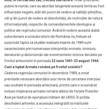
puține la număr, care au abordat tangențial această temă au fost
influențate negativ, atât din punct de vedere al calității științifice,
cât și din punct de vedere al obiectivității, de restricțiile de natură
informațională, respectiv de comandamentele ideologice și
politice ale regimului comunist. Având în vedere această dublă
subordonare a scrisului istoric din România, nu trebuie să
surprindă faptul că studiile realizate înainte de 1989 sunt
caracterizate prin numeroase interpretări eronate, omisiuni,
denaturări și distorsionări ale evenimentelor istorice derulate pe
frontul antisovietic în perioada
22 iunie 1941-23 august 1944.
Cum a luptat Armata română pe frontul sovietic?
Căderea regimului comunist în decembrie 1989, a creat
premisele necesare abordării unor teme de cercetare interzise
sau ocultate în perioada anterioară, printre care s-a numărat
inclusiv implicarea armatei române alături de forțele Puterilor
Axei pe teatrul de operațiuni militare din URSS. În pofida
deschiderii arhivelor, a accesului neîngrădit la mărturiile