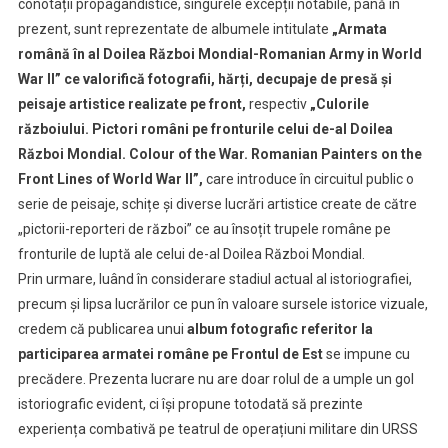
conotații propagandistice, singurele excepții notabile, până în
prezent, sunt reprezentate de albumele intitulate
„Armata
română în al Doilea Război Mondial-Romanian Army in World
War II” ce valorifică fotografii, hărți, decupaje de presă și
peisaje artistice realizate pe front,
respectiv
„Culorile
războiului. Pictori români pe fronturile celui de-al Doilea
Război Mondial. Colour of the War. Romanian Painters on the
Front Lines of World War II”,
care introduce în circuitul public o
serie de peisaje, schițe și diverse lucrări artistice create de către
„pictorii-reporteri de război” ce au însoțit trupele române pe
fronturile de luptă ale celui de-al Doilea Război Mondial.
Prin urmare, luând în considerare stadiul actual al istoriografiei,
precum și lipsa lucrărilor ce pun în valoare sursele istorice vizuale,
credem că publicarea unui
album fotografic referitor la
participarea armatei române pe Frontul de Est
se impune cu
precădere. Prezenta lucrare nu are doar rolul de a umple un gol
istoriografic evident, ci își propune totodată să prezinte
experiența combativă pe teatrul de operațiuni militare din URSS