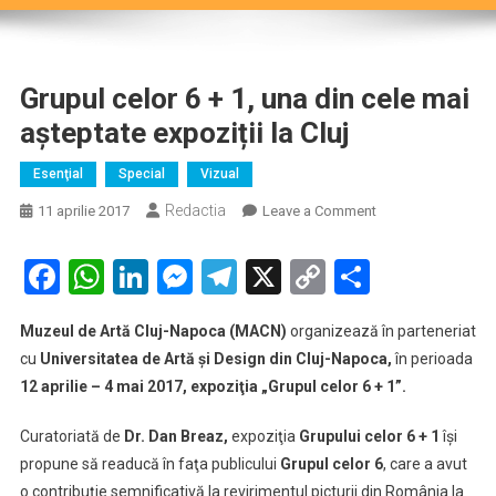
Grupul celor 6 + 1, una din cele mai
așteptate expoziții la Cluj
Esenţial
Special
Vizual
Redactia
on
11 aprilie 2017
Leave a Comment
Grupul
celor
Facebook
WhatsApp
LinkedIn
Messenger
Telegram
X
Copy
Partaje
6
Link
+
Muzeul de Artă Cluj-Napoca (MACN)
organizează în parteneriat
1,
cu
Universitatea de Artă şi Design din Cluj-Napoca,
în perioada
una
12 aprilie – 4 mai 2017, expoziţia „Grupul celor
6 + 1
”.
din
cele
Curatoriată de
Dr. Dan Breaz,
expoziţia
Grupului celor 6 + 1
îşi
mai
propune să readucă în faţa publicului
Grupul celor 6
, care a avut
așteptate
expoziții
o contribuţie semnificativă la revirimentul picturii din România la