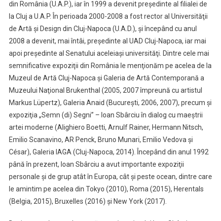
din România (U.A.P.), iar în 1999 a devenit preşedinte al filialei de
la Cluj a U.A.P. În perioada 2000-2008 a fost rector al Universităţii
de Artă şi Design din Cluj-Napoca (U.A.D.), şi începând cu anul
2008 a devenit, mai întâi, preşedinte al UAD Cluj-Napoca, iar mai
apoi preşedinte al Senatului aceleiaşi universităţi. Dintre cele mai
semnificative expoziţii din România le menţionăm pe acelea de la
Muzeul de Artă Cluj-Napoca şi Galeria de Artă Contemporană a
Muzeului Naţional Brukenthal (2005, 2007 împreună cu artistul
Markus Lüpertz), Galeria Anaid (Bucureşti, 2006, 2007), precum şi
expoziţia „Semn (di) Segni” – Ioan Sbârciu în dialog cu maeştrii
artei moderne (Alighiero Boetti, Arnulf Rainer, Hermann Nitsch,
Emilio Scanavino, AR Penck, Bruno Munari, Emilio Vedova şi
César), Galeria IAGA (Cluj-Napoca, 2014). Începând din anul 1992
până în prezent, Ioan Sbârciu a avut importante expoziţii
personale şi de grup atât în Europa, cât şi peste ocean, dintre care
le amintim pe acelea din Tokyo (2010), Roma (2015), Herentals
(Belgia, 2015), Bruxelles (2016) şi New York (2017).