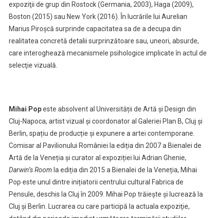
expoziţii de grup din Rostock (Germania, 2003), Haga (2009),
Boston (2015) sau New York (2016). În lucrările lui Aurelian
Marius Piroșcă surprinde capacitatea sa de a decupa din
realitatea concretă detalii surprinzătoare sau, uneori, absurde,
care interoghează mecanismele psihologice implicate în actul de
selecţie vizuală.
Mihai Pop
este absolvent al Universității de Artă și Design din
Cluj-Napoca, artist vizual și coordonator al Galeriei Plan B, Cluj și
Berlin, spațiu de producție și expunere a artei contemporane.
Comisar al Pavilionului României la ediția din 2007 a Bienalei de
Artă de la Veneția și curator al expoziției lui Adrian Ghenie,
Darwin’s Room
la ediția din 2015 a Bienalei de la Veneția, Mihai
Pop este unul dintre inițiatorii centrului cultural Fabrica de
Pensule, deschis la Cluj în 2009. Mihai Pop trăiește și lucrează la
Cluj și Berlin. Lucrarea cu care participă la actuala expoziţie,