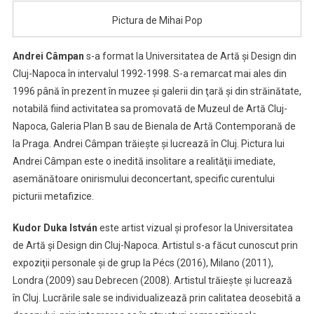
Pictura de Mihai Pop
Andrei Câmpan
s-a format la Universitatea de Artă şi Design din
Cluj-Napoca în intervalul 1992-1998. S-a remarcat mai ales din
1996 până în prezent în muzee şi galerii din ţară şi din străinătate,
notabilă fiind activitatea sa promovată de Muzeul de Artă Cluj-
Napoca, Galeria Plan B sau de Bienala de Artă Contemporană de
la Praga. Andrei Câmpan trăieşte şi lucrează în Cluj. Pictura lui
Andrei Câmpan este o inedită insolitare a realităţii imediate,
asemănătoare onirismului deconcertant, specific curentului
picturii metafizice.
Kudor Duka István
este artist vizual și profesor la Universitatea
de Artă și Design din Cluj-Napoca. Artistul s-a făcut cunoscut prin
expoziţii personale şi de grup la Pécs (2016), Milano (2011),
Londra (2009) sau Debrecen (2008). Artistul trăiește și lucrează
în Cluj. Lucrările sale se individualizează prin calitatea deosebită a