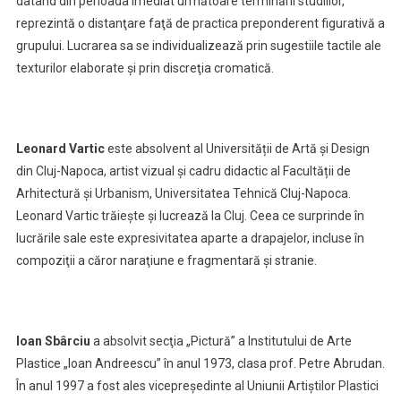
datând din perioada imediat următoare terminării studiilor,
reprezintă o distanţare faţă de practica preponderent figurativă a
grupului. Lucrarea sa se individualizează prin sugestiile tactile ale
texturilor elaborate şi prin discreţia cromatică.
Leonard Vartic
este absolvent al Universității de Artă și Design
din Cluj-Napoca, artist vizual și cadru didactic al Facultății de
Arhitectură și Urbanism, Universitatea Tehnică Cluj-Napoca.
Leonard Vartic trăiește și lucrează la Cluj. Ceea ce surprinde în
lucrările sale este expresivitatea aparte a drapajelor, incluse în
compoziţii a căror naraţiune e fragmentară şi stranie.
Ioan Sbârciu
a absolvit secţia „Pictură” a Institutului de Arte
Plastice „Ioan Andreescu” în anul 1973, clasa prof. Petre Abrudan.
În anul 1997 a fost ales vicepreşedinte al Uniunii Artiştilor Plastici