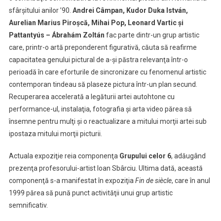
la
sfârşitului anilor ’90.
Andrei Câmpan, Kudor Duka István,
Cluj
Aurelian Marius Piroşcă, Mihai Pop, Leonard Vartic şi
Pattantyús – Ábrahám Zoltán
fac parte dintr-un grup artistic
care, printr-o artă preponderent figurativă, căuta să reafirme
capacitatea genului pictural de a-şi păstra relevanţa într-o
perioadă în care eforturile de sincronizare cu fenomenul artistic
contemporan tindeau să plaseze pictura într-un plan secund.
Recuperarea accelerată a legăturii artei autohtone cu
performance-ul, instalaţia, fotografia şi arta video părea să
însemne pentru mulţi şi o reactualizare a mitului morţii artei sub
ipostaza mitului morţii picturii.
Actuala expoziţie reia componenţa
Grupului celor 6
, adăugând
prezenţa profesorului-artist Ioan Sbârciu. Ultima dată, această
componenţă s-a manifestat în expoziţia
Fin de siècle
, care în anul
1999 părea să pună punct activităţii unui grup artistic
semnificativ.