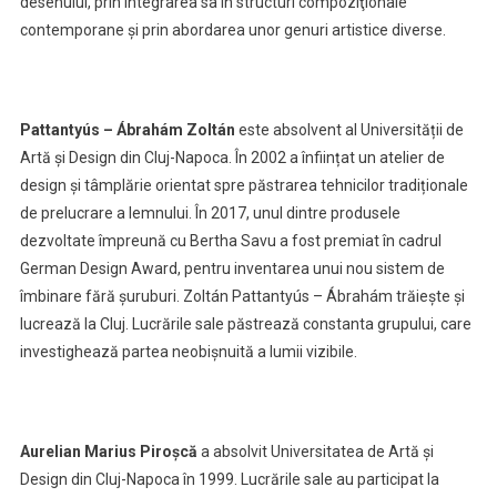
desenului, prin integrarea sa în structuri compoziţionale
contemporane şi prin abordarea unor genuri artistice diverse.
Pattantyús – Ábrahám Zoltán
este absolvent al Universității de
Artă și Design din Cluj-Napoca. În 2002 a înființat un atelier de
design și tâmplărie orientat spre păstrarea tehnicilor tradiționale
de prelucrare a lemnului. În 2017, unul dintre produsele
dezvoltate împreună cu Bertha Savu a fost premiat în cadrul
German Design Award, pentru inventarea unui nou sistem de
îmbinare fără șuruburi. Zoltán Pattantyús – Ábrahám trăiește și
lucrează la Cluj. Lucrările sale păstrează constanta grupului, care
investighează partea neobişnuită a lumii vizibile.
Aurelian Marius Piro
ș
că
a absolvit Universitatea de Artă și
Design din Cluj-Napoca în 1999. Lucrările sale au participat la