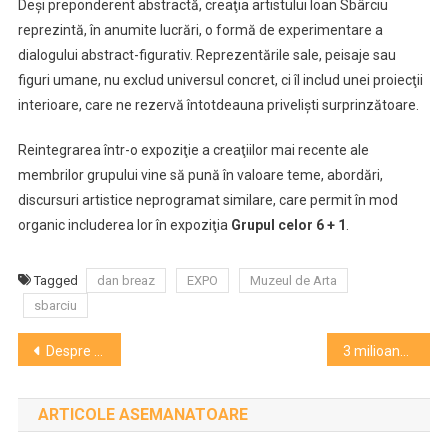
Deşi preponderent abstractă, creaţia artistului Ioan Sbârciu
reprezintă, în anumite lucrări, o formă de experimentare a
dialogului abstract-figurativ. Reprezentările sale, peisaje sau
figuri umane, nu exclud universul concret, ci îl includ unei proiecţii
interioare, care ne rezervă întotdeauna privelişti surprinzătoare.
Reintegrarea într-o expoziţie a creaţiilor mai recente ale
membrilor grupului vine să pună în valoare teme, abordări,
discursuri artistice neprogramat similare, care permit în mod
organic includerea lor în expoziţia
Grupul celor 6 + 1
.
Tagged
dan breaz
EXPO
Muzeul de Arta
sbarciu
Navigare
Despre „flipped learning” la Facultatea de Litere
3 milioane de vizitatori sunt așteptați la cumpărături în Platinia Shopping Center (P)
în
ARTICOLE ASEMANATOARE
articole