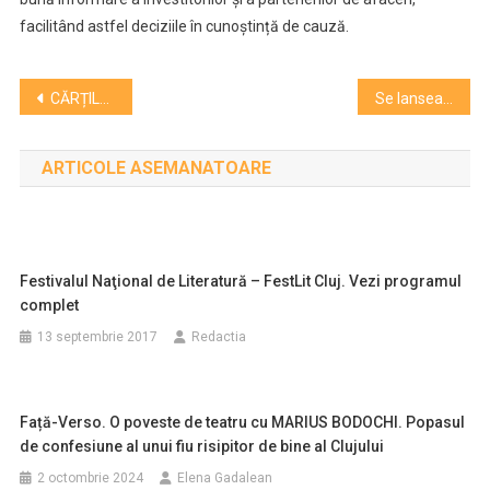
facilitând astfel deciziile în cunoștință de cauză.
Navigare
CĂRȚILE CLUJENILOR. Lansare cu sala plină. Istoricul Sorin Mitu: ”Lupta dintre români și unguri e de 1000 de ani dar e preponderent imagologică”
Se lansează o carte despre familia care deține Palatul Sebestyén, unde activează Cinema Arta
în
ARTICOLE ASEMANATOARE
articole
Festivalul Naţional de Literatură – FestLit Cluj. Vezi programul
complet
13 septembrie 2017
Redactia
Față-Verso. O poveste de teatru cu MARIUS BODOCHI. Popasul
de confesiune al unui fiu risipitor de bine al Clujului
2 octombrie 2024
Elena Gadalean