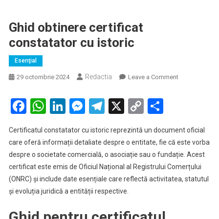
Ghid obtinere certificat
constatator cu istoric
Esenţial
Redactia
on
29 octombrie 2024
Leave a Comment
Ghid
obtinere
Facebook
WhatsApp
LinkedIn
Messenger
Telegram
X
Copy
Partaje
certificat
Link
constatator
Certificatul constatator cu istoric reprezintă un document oficial
cu
care oferă informații detaliate despre o entitate, fie că este vorba
istoric
despre o societate comercială, o asociație sau o fundație. Acest
certificat este emis de Oficiul Național al Registrului Comerțului
(ONRC) și include date esențiale care reflectă activitatea, statutul
și evoluția juridică a entității respective.
Ghid pentru certificatul