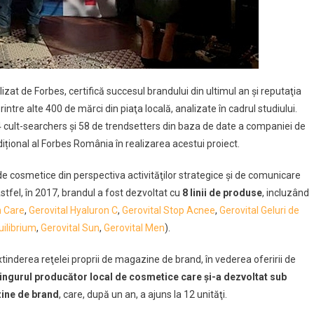
zat de Forbes, certifică succesul brandului din ultimul an şi reputaţia
intre alte 400 de mărci din piaţa locală, analizate în cadrul studiului.
a 4 cult-searchers și 58 de trendsetters din baza de date a companiei de
ițional al Forbes România în realizarea acestui proiect.
e cosmetice din perspectiva activităţilor strategice şi de comunicare
Astfel, în 2017, brandul a fost dezvoltat cu
8 linii de produse
, incluzând
 Care
,
Gerovital Hyaluron C
,
Gerovital Stop Acnee
,
Gerovital Geluri de
uilibrium
,
Gerovital Sun
,
Gerovital Men
).
extinderea reţelei proprii de magazine de brand, în vederea oferirii de
ingurul producător local de cosmetice care şi-a dezvoltat sub
ine de brand
, care, după un an, a ajuns la 12 unităţi.