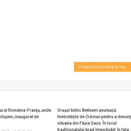
Proiect în premieră la Puck
tural România-Franţa, unde
Oraşul biblic Betleem anulează
 clujeni, inaugurat de
festivităţile de Crăciun pentru a denun
situaţia din Fâşia Gaza. În locul
tradiţionalului brad împodobit, în faţa