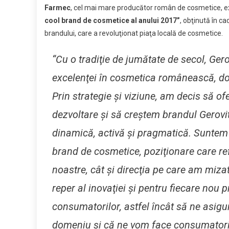
Farmec
, cel mai mare producător român de cosmetice, ex
cool
cool brand de cosmetice al anului 2017”
, obţinută în c
bran
brandului, care a revoluţionat piaţa locală de cosmetice.
de
cosm
“Cu o tradiţie de jumătate de secol, Gero
din
Rom
excelenţei în cosmetica românească, do
(P)
Prin strategie şi viziune, am decis să o
dezvoltare şi să creştem brandul Gerovita
dinamică, activă şi pragmatică. Suntem
brand de cosmetice, poziţionare care refl
noastre, cât şi direcţia pe care am miz
reper al inovaţiei şi pentru fiecare nou 
consumatorilor, astfel încât să ne asig
domeniu şi că ne vom face consumatorii, 