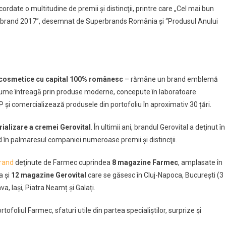
cordate o multitudine de premii şi distincţii, printre care „Cel mai bun
uperbrand 2017”, desemnat de Superbrands România şi “Produsul Anului
cosmetice cu capital 100% românesc
– rămâne un brand emblemă
lume întreagă prin produse moderne, concepute în laboratoare
și comercializează produsele din portofoliu în aproximativ 30 țări.
rializare a cremei Gerovital
. În ultimii ani, brandul Gerovital a deţinut în
 în palmaresul companiei numeroase premii şi distincţii.
rand
deţinute de Farmec cuprindea
8 magazine Farmec
, amplasate în
a şi
12 magazine Gerovital
care se găsesc în Cluj-Napoca, București (3
, Iași, Piatra Neamț și Galați.
tofoliul Farmec, sfaturi utile din partea specialiştilor, surprize şi