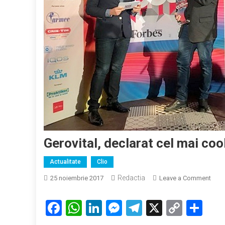
Gerovital, declarat cel mai co
Actualitate
Clio
Redactia
on
25 noiembrie 2017
Leave a Comment
Gerov
decl
Facebook
WhatsApp
LinkedIn
Messenger
Telegram
X
Copy
Par
cel
Link
mai