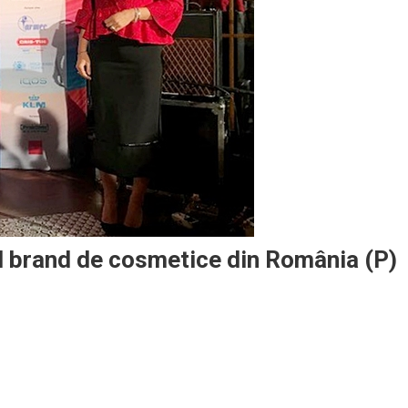
ol brand de cosmetice din România (P)
ital,
arat
tajează