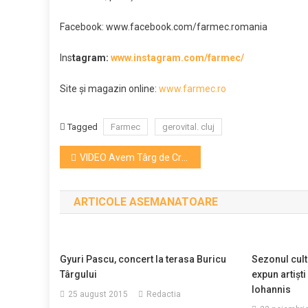
Facebook: www.facebook.com/farmec.romania
Ins
tagra
m:
www.instagram.com/farmec/
Site şi magazin online:
www.farmec.ro
Tagged
Farmec
gerovital. cluj
Navigare
VIDEO Avem Târg de Crăciun, urmează patinoarul
în
ARTICOLE ASEMANATOARE
articole
Gyuri Pascu, concert la terasa Buricu
Sezonul cul
Târgului
expun artiști
Iohannis
25 august 2015
Redactia