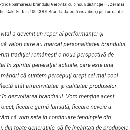
tinde palmaresul brandului Gerovital cu o nouă distincţie –
„Cel mai
adrul Galei Forbes 100 COOL Brands, datorită inovaţiei şi performanţei
d
etice
vital a devenit un reper al performanţei şi
ânia
uă valori care au marcat personalitatea brandului.
ferim tradiţiei româneşti o nouă perspectivă de
l în spiritul generaţiei actuale, care este una
 mândri că suntem percepuţi drept cel mai cool
ectă atât atractivitatea şi calitatea produselor
at în dezvoltarea brandului. Vom menţine acest
proiect, fiecare gamă lansată, fiecare nevoie a
urăm că vom seta în continuare tendinţele din
din toate generaţiile, să fie încântaţi de produsele