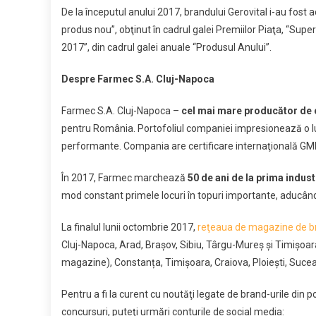
De la începutul anului 2017, brandului Gerovital i-au fost a
produs nou”, obţinut în cadrul galei Premiilor Piaţa, “S
2017”, din cadrul galei anuale “Produsul Anului”.
Despre Farmec S.A. Cluj-Napoca
Farmec S.A. Cluj-Napoca –
cel
mai mare producător de 
pentru România. Portofoliul companiei impresionează o 
performante. Compania are certificare internaţională GMP 
În 2017, Farmec marchează
50 de ani de la prima indust
mod constant primele locuri în topuri importante, aducând
La finalul lunii octombrie 2017,
reţeaua de magazine de b
Cluj-Napoca, Arad, Brașov, Sibiu, Târgu-Mureș și Timișoar
magazine), Constanța, Timișoara, Craiova, Ploiești, Suceava
Pentru a fi la curent cu noutăţi legate de brand-urile din por
concursuri, puteţi urmări conturile de social media: