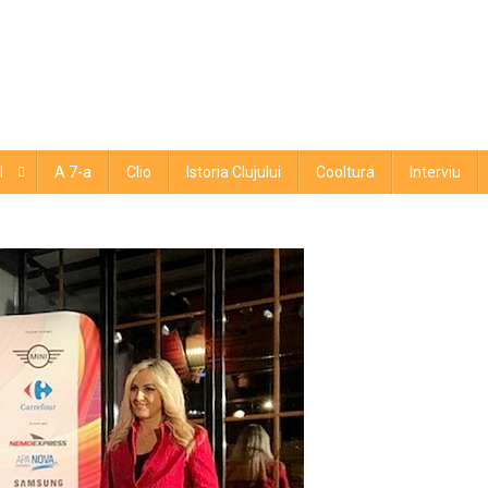
l
A 7-a
Clio
Istoria Clujului
Cooltura
Interviu