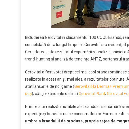
Includerea Gerovital în clasamentul 100 COOL Brands, reali
consolidată de-a lungul timpului. Gerovital s-a evidenţiat pr
Cercetarea este rezultatul exprimării și analizei opiniei 
trend-hunting și analiză de tendințe ANTZ, partenerul trad
Gerovital a fost votat drept cel mai cool brand românesc d
realizate în acest an şi, mai ales, a rezultatelor obţinute. 
atât lansările de noi game (
Gerovital H3 Derma+ Premium
duş
), cât şi extinderile de linii (
Gerovital Plant
,
Gerovital Eq
Printre alte realizări notabile ale brandului se numără şi 
experinţe şi beneficii unice consumatorilor. Farmec este
s
umbrela brandului de produse,
propria reţea de magaz