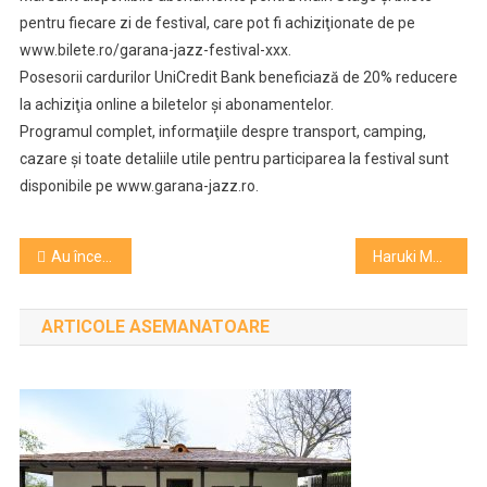
pentru fiecare zi de festival, care pot fi achiziţionate de pe
www.bilete.ro/garana-jazz-festival-xxx.
Posesorii cardurilor UniCredit Bank beneficiază de 20% reducere
la achiziţia online a biletelor şi abonamentelor.
Programul complet, informaţiile despre transport, camping,
cazare şi toate detaliile utile pentru participarea la festival sunt
disponibile pe www.garana-jazz.ro.
Navigare
Au început filmările pentru „Comoara lui Harap-Alb”, un nou film de Igor Cobileanski
Haruki Murakami nu se teme de concurenţa inteligenţei artificiale, deoarece „procesul său de scriere este complet diferit”
în
ARTICOLE ASEMANATOARE
articole