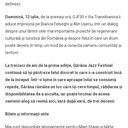
definesc.
Duminică, 12 iulie,
de la aceeaşi oră, GJF30 × Via Transilvanica îi
aduce împreună pe Bianca Felseghi şi Alin Uşeriu, într-un dialog
despre unul dintre cele mai importante proiecte de regenerare
culturală şi turistică din România şi despre felul în care un drum
poate deveni, în timp, un mod de a conecta oameni, comunităţi şi
teritorii.
La treizeci de ani de la prima ediţie, Gărâna Jazz Festival
continuă să îşi păstreze felul discret în care s-a construit încă
de la început. Într-o lume în care aproape totul se consumă
repede, Gărâna rămâne un loc care îşi cere timpul, răbdarea şi
disponibilitatea de a asculta, iar poate tocmai de aceea
oamenii aleg să revină aici, vară după vară, de trei decenii.
Bilete şi informaţii utile
Mai sunt disponibile abonamente pentru Main Stage şi bilete