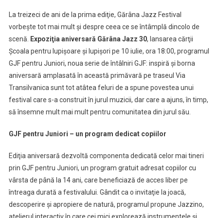
La treizeci de ani de la prima ediţie, Gărâna Jazz Festival
vorbeşte tot mai mult şi despre ceea ce se întâmplă dincolo de
scenă.
Expoziţia aniversară Gărâna Jazz 30
, lansarea cărţii
Şcoala pentru lupişoare şi lupişori pe 10 iulie, ora 18:00, programul
GJF pentru Juniori, noua serie de întâlniri GJF: inspiră şi borna
aniversară amplasată în această primăvară pe traseul Via
Transilvanica sunt tot atâtea feluri de a spune povestea unui
festival care s-a construit în jurul muzicii, dar care a ajuns, în timp,
să însemne mult mai mult pentru comunitatea din jurul său.
GJF pentru Juniori – un program dedicat copiilor
Ediţia aniversară dezvoltă componenta dedicată celor mai tineri
prin GJF pentru Juniori, un program gratuit adresat copiilor cu
vârsta de până la 14 ani, care beneficiază de acces liber pe
întreaga durată a festivalului. Gândit ca o invitaţie la joacă,
descoperire şi apropiere de natură, programul propune Jazzino,
atelierul interactiv în care cei mici explorează instrumentele şi