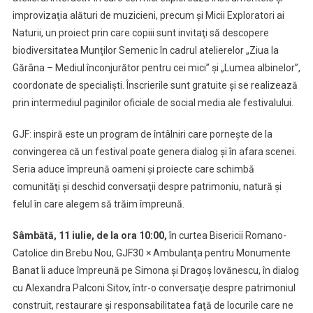
improvizaţia alături de muzicieni, precum şi Micii Exploratori ai
Naturii, un proiect prin care copiii sunt invitaţi să descopere
biodiversitatea Munţilor Semenic în cadrul atelierelor „Ziua la
Gărâna – Mediul înconjurător pentru cei mici” şi „Lumea albinelor”,
coordonate de specialişti. Înscrierile sunt gratuite şi se realizează
prin intermediul paginilor oficiale de social media ale festivalului.
GJF: inspiră este un program de întâlniri care porneşte de la
convingerea că un festival poate genera dialog şi în afara scenei.
Seria aduce împreună oameni şi proiecte care schimbă
comunităţi şi deschid conversaţii despre patrimoniu, natură şi
felul în care alegem să trăim împreună.
Sâmbătă, 11 iulie, de la ora 10:00,
în curtea Bisericii Romano-
Catolice din Brebu Nou, GJF30 × Ambulanţa pentru Monumente
Banat îi aduce împreună pe Simona şi Dragoş Iovănescu, în dialog
cu Alexandra Palconi Sitov, într-o conversaţie despre patrimoniul
construit, restaurare şi responsabilitatea faţă de locurile care ne