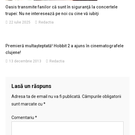
Oasis transmite fanilor că sunt în siguranţă la concertele
trupei: Nu ne interesează pe noi cu cine vă iubiţi
22 iulie 2025
Redactia
Premieră multaşteptată! Hobbit 2 a ajuns în cinematografele
clujene!
13 decembrie 2013
Redactia
Lasă un răspuns
Adresa ta de email nu va fi publicată.
Câmpurile obligatorii
sunt marcate cu
*
Comentariu
*