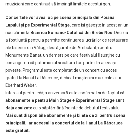
Dave
muzicieni care continuă să împingă limitele acestui gen.
Weckl,
Bill
Concertele vor avea loc pe scena principală din Poiana
Bruford,
Lupului şi pe Experimental Stage,
care îşi găseşte în acest an un
Rebekka
nou cămin la
Biserica Romano-Catolică din Brebu Nou
. Decizia
Bakken,
a fost luată pentru a permite continuarea lucrărilor de restaurare
Mammal
ale bisericii din Văliug, desfăşurate de Ambulanţa pentru
Hands,
Monumente Banat, un demers pe care festivalul îl susţine cu
între
convingerea că patrimoniul şi cultura fac parte din aceeaşi
invitaţi
poveste. Programul este completat de un concert cu acces
gratuit la Hanul La Răscruce, dedicat moştenirii muzicale a lui
Eberhard Weber.
Interesul pentru ediţia aniversară este confirmat şi de faptul că
abonamentele pentru Main Stage + Experimental Stage sunt
deja epuizate
cu o săptămână înainte de debutul festivalului.
Mai sunt disponibile abonamente şi bilete de zi pentru scena
principală, iar accesul la concertul de la Hanul La Răscruce
este gratuit.