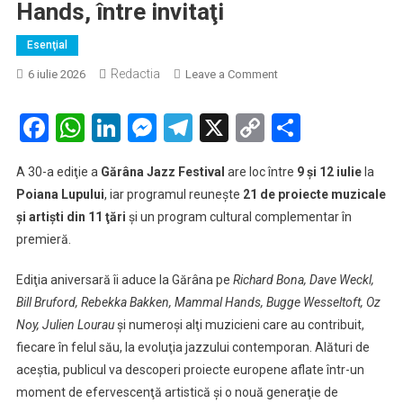
Hands, între invitaţi
Esenţial
Redactia
on
6 iulie 2026
Leave a Comment
Gărâna
Jazz
Facebook
WhatsApp
LinkedIn
Messenger
Telegram
X
Copy
Partaje
Festival
Link
are
A 30-a ediţie a
Gărâna Jazz Festival
are loc între
9 şi 12 iulie
la
loc,
Poiana Lupului
, iar programul reuneşte
21 de proiecte muzicale
între
şi artişti din 11 ţări
şi un program cultural complementar în
9
premieră.
şi
12
Ediţia aniversară îi aduce la Gărâna pe
Richard Bona, Dave Weckl,
iulie,
la
Bill Bruford, Rebekka Bakken, Mammal Hands, Bugge Wesseltoft, Oz
Poiana
Noy, Julien Lourau
şi numeroşi alţi muzicieni care au contribuit,
Lupului/
fiecare în felul său, la evoluţia jazzului contemporan. Alături de
Richard
aceştia, publicul va descoperi proiecte europene aflate într-un
Bona,
moment de efervescenţă artistică şi o nouă generaţie de