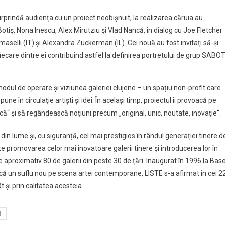
surprindă audiența cu un proiect neobișnuit, la realizarea căruia au
tiș, Nona Inescu, Alex Mirutziu și Vlad Nancă, în dialog cu Joe Fletcher
maselli (IT) și Alexandra Zuckerman (IL). Cei nouă au fost invitați să-și
ecare dintre ei contribuind astfel la definirea portretului de grup SABOT
ul de operare și viziunea galeriei clujene – un spațiu non-profit care
ne în circulație artiști și idei. În același timp, proiectul îi provoacă pe
tică“ și să regândească noțiuni precum „original, unic, noutate, inovație“.
din lume și, cu siguranță, cel mai prestigios în rândul generației tinere d
este promovarea celor mai inovatoare galerii tinere și introducerea lor în
e aproximativ 80 de galerii din peste 30 de țări. Inaugurat în 1996 la Base
aducă un suflu nou pe scena artei contemporane, LISTE s-a afirmat în cei 2
t și prin calitatea acesteia.
l