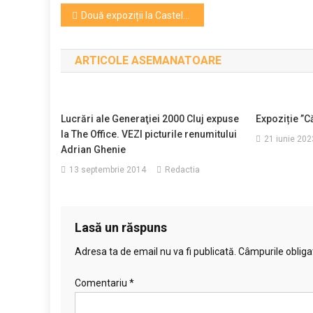
Navigare
Două expoziții la Castelul de la Bonțida, de Ziua Mondială a Artei și Meșteșugului
în
ARTICOLE ASEMANATOARE
articole
Lucrări ale Generaţiei 2000 Cluj expuse
Expoziție ”C
la The Office. VEZI picturile renumitului
21 iunie 202
Adrian Ghenie
13 septembrie 2014
Redactia
Lasă un răspuns
Adresa ta de email nu va fi publicată.
Câmpurile obliga
Comentariu
*