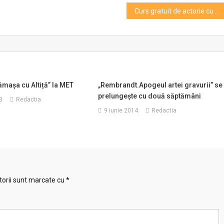
Curs gratuit de actorie cu maestrul Petre Băcioiu
ămașa cu Altiță” la MET
„Rembrandt.Apogeul artei gravurii” se
prelungeşte cu două săptămâni
3
Redactia
9 iunie 2014
Redactia
torii sunt marcate cu
*