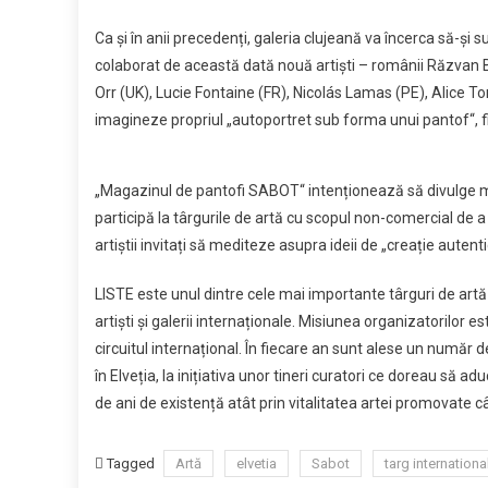
la
Ca și în anii precedenți, galeria clujeană va încerca să-și 
târg
de
colaborat de această dată nouă artiști – românii Răzvan Bo
artă
Orr (UK), Lucie Fontaine (FR), Nicolás Lamas (PE), Alice To
în
imagineze propriul „autoportret sub forma unui pantof“, fi
Elveția
„Magazinul de pantofi SABOT“ intenționează să divulge mod
participă la târgurile de artă cu scopul non-comercial de a pu
artiștii invitați să mediteze asupra ideii de „creație auten
LISTE este unul dintre cele mai importante târguri de artă 
artiști și galerii internaționale. Misiunea organizatorilor 
circuitul internațional. În fiecare an sunt alese un număr d
în Elveția, la inițiativa unor tineri curatori ce doreau să 
de ani de existență atât prin vitalitatea artei promovate câ
Tagged
Artă
elvetia
Sabot
targ internationa