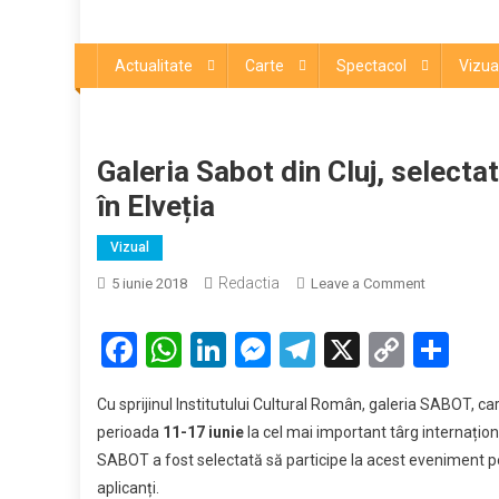
Actualitate
Carte
Spectacol
Vizua
Galeria Sabot din Cluj, selecta
în Elveția
Vizual
Redactia
on
5 iunie 2018
Leave a Comment
Galeria
Sabot
Facebook
WhatsApp
LinkedIn
Messenger
Telegram
X
Copy
Par
din
Link
Cluj,
Cu sprijinul Institutului Cultural Român, galeria SABOT, care
selectată
perioada
11-17 iunie
la cel mai important târg internațion
să
SABOT a fost selectată să participe la acest eveniment p
reprezinte
aplicanți.
România