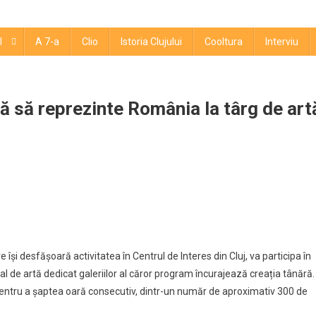
l
A 7-a
Clio
Istoria Clujului
Cooltura
Interviu
tă să reprezinte România la târg de art
tajează
 își desfășoară activitatea în Centrul de Interes din Cluj, va participa în
al de artă dedicat galeriilor al căror program încurajează creația tânără.
entru a șaptea oară consecutiv, dintr-un număr de aproximativ 300 de