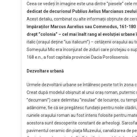
Ceea ce vedeți în imagine este una dintre ”piesele” cele ma
cele
dedicat de decurionul Publius Aelius Marcianus zeului
mai
Acest detaliu, combinat cu alte informații obținute de cerc
important
împăraților Marcus Aurelius sau Commodus, 161-180 e.
”piese”
din
drept ”colonia” – cel mai înalt rang al evoluției urbane
evoluția
italic (orașul deține ”ius italicum”) – cetățenii orașului 
Clujului
Someșului Mic era înconjurat de ziduri care protejau o sup
la
168 e.n., a fost capitala provinciei Dacia Porolissensis.
Muzeul
de
Dezvoltare urbană
Istorie
Urmele dezvoltării urbane se întâlnesc peste tot în zona ce
Creat după modelul obișnuit al unui oraș roman, puternic si
”decumani”) care delimitau ”insulae” de locuințe, cu temple,
adâncime, fie că se pregătesc fundații pentru noile clădiri, 
ruinele orașului roman au fost intens folosite pentru materi
acestora sunt descoperite constant de arheologi. Sarcofag
pavimentul ceramic din piața Muzeului, canalizarea de pe 