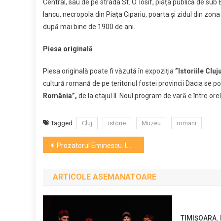
Central, sau de pe strada St. O. Iosif, piața publică de sub 
Iancu, necropola din Piața Cipariu, poarta și zidul din zon
după mai bine de 1900 de ani.
Piesa originală
Piesa originală poate fi văzută în expoziția
”Istoriile Cluj
cultură romană de pe teritoriul fostei provincii Dacia se p
România”,
de la etajul II. Noul program de vară e între ore
Tagged
Cluj
istorie
Muzeu
romani
Navigare
Prozatorul Eminescu. Lansare de carte la Litere
în
ARTICOLE ASEMANATOARE
articole
TIMIȘOARA. P