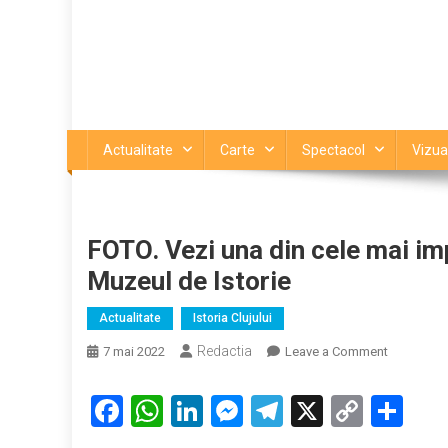
Actualitate
Carte
Spectacol
Vizua
FOTO. Vezi una din cele mai imp
Muzeul de Istorie
Actualitate
Istoria Clujului
Redactia
on
7 mai 2022
Leave a Comment
FOTO.
Vezi
Facebook
WhatsApp
LinkedIn
Messenger
Telegram
X
Copy
Par
una
Link
din