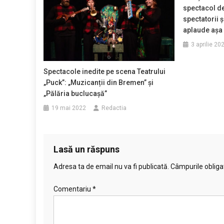
spectacol de
spectatorii ș
aplaude așa 
3 aprilie 20
Spectacole inedite pe scena Teatrului
„Puck”: „Muzicanții din Bremen” și
„Pălăria buclucașă”
19 mai 2022
Redactia
Lasă un răspuns
Adresa ta de email nu va fi publicată.
Câmpurile obliga
Comentariu
*