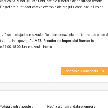
Biserica Sf. Mihail și Piața Unirii, stelele funerare de pe strada Avram
a Poștei etc. sunt doar câteva exemple ale orașului care iese la lumină
ului”
, de la etajul I al muzeului. De asemenea, cele mai frumoase piese 
ot vedea în expoziția
”LIMES. Frontierele Imperiului Roman în
le 11.00-18.00, luni muzeul e închis.
Pinocchio, eroul finalului de săptămână pe scena Teatrului „Puck”
oliția a intrat peste un
Netflix a anunţat data premierei