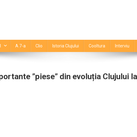
l
A 7-a
Clio
Istoria Clujului
Cooltura
Interviu
ortante ”piese” din evoluția Clujului l
tajează