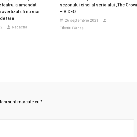
 teatru, a amendat
sezonului cinci al serialului „The Crow
i avertizat să nu mai
– VIDEO
de tare
26 septembrie 2021
22
Redactia
Tiberiu Fărcaş
torii sunt marcate cu
*