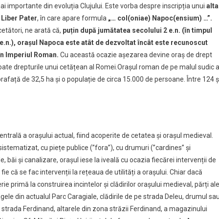
i importante din evoluția Clujului. Este vorba despre inscripția unui
alta
 Liber Pater
, în care apare formula
„… col(oniae) Napoc(ensium) …”.
etători, ne arată că,
puțin după jumătatea secolului 2 e.n. (în timpul
e
n.), orașul Napoca este atât de dezvoltat încât este recunoscut
 în Imperiul Roman.
Cu această ocazie așezarea devine oraș de drept
au toate drepturile unui cetățean al Romei.Orașul roman de pe malul sudic a
rafață de 32,5 ha și o populație de circa 15.000 de persoane. Între 124 ș
ntrală a orașului actual, fiind acoperite de cetatea și orașul medieval.
stematizat, cu piețe publice (”fora”), cu drumuri (”cardines” și
 băi și canalizare, orașul iese la iveală cu ocazia fiecărei intervenții de
fie că se fac intervenții la rețeaua de utilități a orașului. Chiar dacă
e primă la construirea incintelor și clădirilor orașului medieval, părți al
ele din actualul Parc Caragiale, clădirile de pe strada Deleu, drumul sa
strada Ferdinand, altarele din zona străzii Ferdinand, a magazinului