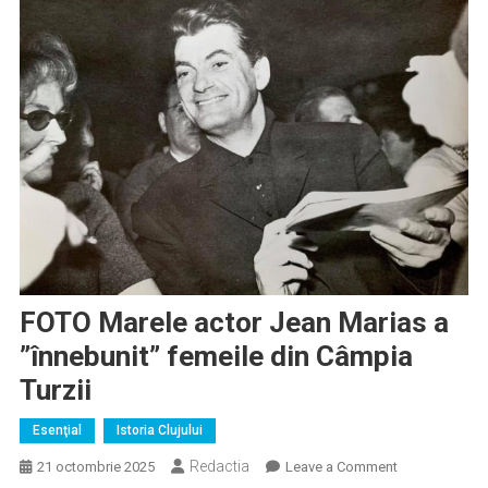
FOTO Marele actor Jean Marias a
”înnebunit” femeile din Câmpia
Turzii
Esenţial
Istoria Clujului
Redactia
on
21 octombrie 2025
Leave a Comment