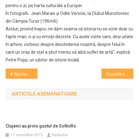
pentru o zi, pe harta culturală a Europei.
În fotografii…Jean Marais și Odile Versois, la Clubul Muncitoresc
din Câmpia Turzii (196￼6)
Astăzi, privind înapoi, ne dăm seama că istoria nu se scrie doar cu
fapte mari, ci și cu emoții discrete. Cu acele vizite care, deși uitate
în arhive, vorbesc despre deschiderea noastră, despre felul în
care un oraș de oțel a știut mereu să aibă suflet de artă”, explică
Petre Popp, un iubitor de istorie locală.
Navigare
Nunta lui Figaro, spectacol sold out la Opera Națională Cluj
Ecourile transformării: de la trecutul industrial la viitorul sustenabil – RIVUS, prezent la Bienala de Arhitectură din Transilvania 2025
în
ARTICOLE ASEMANATOARE
articole
Clujenii au prins gustul de SoNoRo
17 noiembrie 2013
Redactia