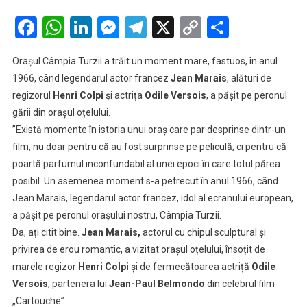
FOTO
Marele
Facebook
WhatsApp
LinkedIn
Messenger
Telegram
X
Copy
Partaje
actor
Link
Jean
Orașul Câmpia Turzii a trăit un moment mare, fastuos, în anul
Marias
1966, când legendarul actor francez
Jean Marais
, alături de
a
regizorul
Henri Colpi
și actrița
Odile Versois
, a pășit pe peronul
”înnebunit”
gării din orașul oțelului.
femeile
din
”Există momente în istoria unui oraș care par desprinse dintr-un
Câmpia
film, nu doar pentru că au fost surprinse pe peliculă, ci pentru că
Turzii
poartă parfumul inconfundabil al unei epoci în care totul părea
posibil. Un asemenea moment s-a petrecut în anul 1966, când
Jean Marais, legendarul actor francez, idol al ecranului european,
a pășit pe peronul orașului nostru, Câmpia Turzii.
Da, ați citit bine.
Jean Marais,
actorul cu chipul sculptural și
privirea de erou romantic, a vizitat orașul oțelului, însoțit de
marele regizor
Henri Colpi
și de fermecătoarea actriță
Odile
Versois
, partenera lui
Jean-Paul Belmondo
din celebrul film
„Cartouche”.