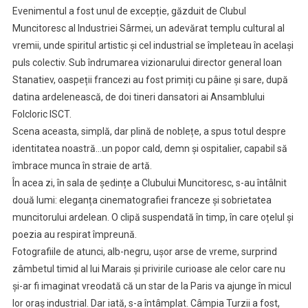
Evenimentul a fost unul de excepție, găzduit de Clubul
Muncitoresc al Industriei Sârmei, un adevărat templu cultural al
vremii, unde spiritul artistic și cel industrial se împleteau în același
puls colectiv. Sub îndrumarea vizionarului director general Ioan
Stanatiev, oaspeții francezi au fost primiți cu pâine și sare, după
datina ardelenească, de doi tineri dansatori ai Ansamblului
Folcloric ISCT.
Scena aceasta, simplă, dar plină de noblețe, a spus totul despre
identitatea noastră…un popor cald, demn și ospitalier, capabil să
îmbrace munca în straie de artă.
În acea zi, în sala de ședințe a Clubului Muncitoresc, s-au întâlnit
două lumi: eleganța cinematografiei franceze și sobrietatea
muncitorului ardelean. O clipă suspendată în timp, în care oțelul și
poezia au respirat împreună.
Fotografiile de atunci, alb-negru, ușor arse de vreme, surprind
zâmbetul timid al lui Marais și privirile curioase ale celor care nu
și-ar fi imaginat vreodată că un star de la Paris va ajunge în micul
lor oraș industrial. Dar iată, s-a întâmplat. Câmpia Turzii a fost,