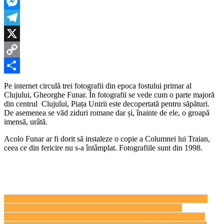
LinkedIn
recunoașteți
centrul
Messenger
Clujului?
Telegram
X
Copy
Link
Partajează
Pe internet circulă trei fotografii din epoca fostului primar al
Clujului, Gheorghe Funar. În fotografii se vede cum o parte majoră
din centrul Clujului, Piața Unirii este decopertată pentru săpături.
De asemenea se văd ziduri romane dar și, înainte de ele, o groapă
imensă, urâtă.
Acolo Funar ar fi dorit să instaleze o copie a Columnei lui Traian,
ceea ce din fericire nu s-a întâmplat. Fotografiile sunt din 1998.
Navigare
Mircea Cărtărescu, turneu în Marea Britanie cu prilejul publicării
romanului „Blinding: The Left Wing” la editura Penguin
în
„Nouvelle Vague”, omagiul lui Richard Linklater adus spiritului