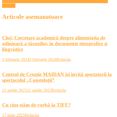
articole
revoluţionar al Noului Val francez, pe ecrane din 21 noiembrie –
VIDEO
Articole asemanatoare
Cluj: Cercetare academică despre alimentaţia de
odinioară a ţăranilor, în documente etnografice şi
lingvistice
2 februarie 2024
2 februarie 2024
Redactia
Centrul de Creație MAIDAN își invită spectatorii la
spectacolul „Constelații”
21 aprilie 2023
21 aprilie 2023
Redactia
Cu cine stăm de vorbă la TIFF?
17 iunie 2025
Redactia