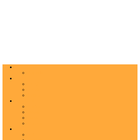
Actualitate
Agenda
Carte
Proză
Poezie
Critică
Spectacol
Teatru
Operă
Dans
Muzica
Vizual
Foto