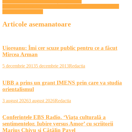
Navigare
Despre Cluj prin ochii presei și a istoricilor
Grupul Pont lansează primul documentar web interactiv despre
în
castelele Transilvaniei
articole
Articole asemanatoare
Uioreanu: Îmi cer scuze public pentru ce a făcut
Mircea Arman
5 decembrie 2013
5 decembrie 2013
Redactia
UBB a prins un grant IMENS prin care va studia
orientalismul
3 august 2026
3 august 2026
Redactia
Conferințele EBS Radio. ‘Viața culturală a
sentimentelor. Iubire versus Amor’ cu scriitorii
Marius Chivu și Cătălin Pavel