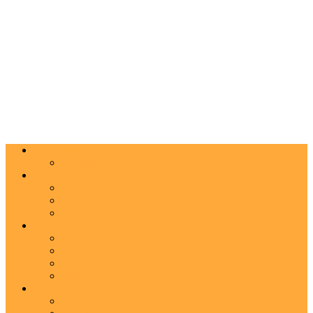
Actualitate
Agenda
Carte
Proză
Poezie
Critică
Spectacol
Teatru
Operă
Dans
Muzica
Vizual
Foto