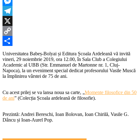
LinkedIn
o
carte
Messenger
la
împli
Telegram
a
75
X
de
Copy
ani
Link
Partajează
Universitatea Babeș-Bolyai și Editura Școala Ardeleană vă invită
vineri, 29 noiembrie 2019, ora 12.00, în Sala Club a Colegiului
Academic al UBB (Str. Emmanuel de Martonne nr. 1, Cluj-
Napoca), la un eveniment special dedicat profesorului Vasile Muscă
la împlinirea vârstei de 75 de ani.
Cu acest prilej se va lansa noua sa carte, „
Momente filosofice din 50
de ani
” (Colecția Școala ardeleană de filosofie).
Prezintă: Andrei Bereschi, Ioan Bolovan, Ioan Chirilă, Vasile G.
Dâncu și Ioan-Aurel Pop.