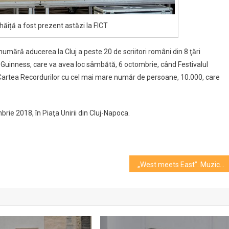
ăiță a fost prezent astăzi la FICT
 numără aducerea la Cluj a peste 20 de scriitori români din 8 ţări
d Guinness, care va avea loc sâmbătă, 6 octombrie, când Festivalul
în Cartea Recordurilor cu cel mai mare număr de persoane, 10.000, care
rie 2018, în Piaţa Unirii din Cluj-Napoca.
„West meets East”. Muzică autohtonă cântată la instrumente indiene