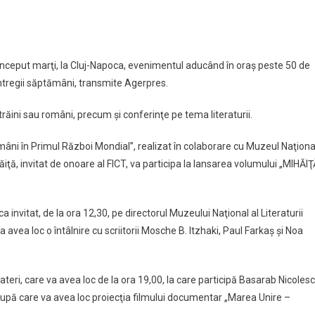
T
ce
tajează
,
început marţi, la Cluj-Napoca, evenimentul aducând în oraş peste 50 de
tru
 întregii săptămâni, transmite Agerpres.
tămână,
 străini sau români, precum şi conferinţe pe tema literaturii.
 români în Primul Război Mondial”, realizat în colaborare cu Muzeul Naţiona
uri
iţă, invitat de onoare al FICT, va participa la lansarea volumului „MIHĂIŢ
lniri
 invitat, de la ora 12,30, pe directorul Muzeului Naţional al Literaturii
itori
 avea loc o întâlnire cu scriitorii Mosche B. Itzhaki, Paul Farkaş şi Noa
openi
teri, care va avea loc de la ora 19,00, la care participă Basarab Nicoles
a, după care va avea loc proiecţia filmului documentar „Marea Unire –