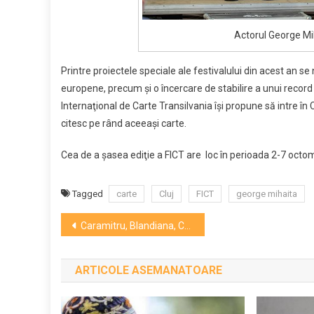
Actorul George Mih
Printre proiectele speciale ale festivalului din acest an se
europene, precum şi o încercare de stabilire a unui recor
Internaţional de Carte Transilvania îşi propune să intre 
citesc pe rând aceeaşi carte.
Cea de a şasea ediţie a FICT are loc în perioada 2-7 octomb
Tagged
carte
Cluj
FICT
george mihaita
Navigare
Caramitru, Blandiana, Cărtărescu, Oișteanu și Vișniec vin la Cluj
în
ARTICOLE ASEMANATOARE
articole