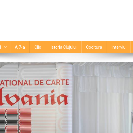
l
A 7-a
Clio
Istoria Clujului
Cooltura
Interviu