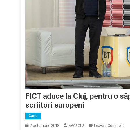
FICT aduce la Cluj, pentru o săp
scriitori europeni
Carte
Redactia
on
2 octombrie 2018
Leave a Comment