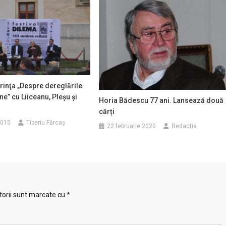
inţa „Despre dereglările
” cu Liiceanu, Pleşu şi
Horia Bădescu 77 ani. Lansează două
cărți
2015
Tiberiu Fărcaş
22 februarie 2020
Redactia
torii sunt marcate cu
*