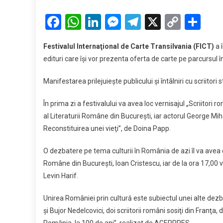
FIC
adu
Facebook
WhatsApp
LinkedIn
Messenger
Telegram
X
Copy
Par
la
Link
Cluj
Festivalul Internaţional de Carte Transilvania (FICT)
a 
pen
edituri care îşi vor prezenta oferta de carte pe parcursul
o
săp
Manifestarea prilejuieşte publicului şi întâlniri cu scriitori
50
de
În prima zi a festivalului va avea loc vernisajul „Scriitori
edit
al Literaturii Române din Bucureşti, iar actorul George Mihă
şi
Reconstituirea unei vieţi”, de Doina Papp.
întâ
cu
O dezbatere pe tema culturii în România de azi îl va avea ca
scri
Române din Bucureşti, Ioan Cristescu, iar de la ora 17,00 va
eur
Levin Harif.
Unirea României prin cultură este subiectul unei alte dezba
şi Bujor Nedelcovici, doi scriitorii români sosiţi din Franţ