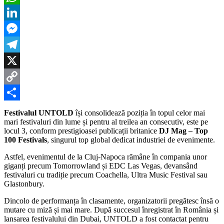
consolidează
WhatsApp
poziția
în
LinkedIn
topul
celor
Messenger
mai
mari
Telegram
festivaluri
din
X
lume
Copy
și
pentru
Link
Partajează
al
Festivalul UNTOLD
își consolidează poziția în topul celor mai
treilea
mari festivaluri din lume și pentru al treilea an consecutiv, este pe
an
locul 3, conform prestigioasei publicații britanice
DJ Mag – Top
consecutiv,
100 Festivals
, singurul top global dedicat industriei de evenimente.
este
pe
Astfel, evenimentul de la Cluj-Napoca rămâne în compania unor
locul
giganți precum Tomorrowland și EDC Las Vegas, devansând
3
festivaluri cu tradiție precum Coachella, Ultra Music Festival sau
Glastonbury.
Dincolo de performanța în clasamente, organizatorii pregătesc însă o
mutare cu miză și mai mare. După succesul înregistrat în România și
lansarea festivalului din Dubai, UNTOLD a fost contactat pentru