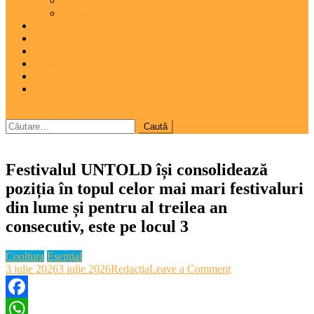
Pictură
Sculptură
A 7-a
Clio
Istoria Clujului
Cooltura
Interviu
Special
site mode button
Caută
după:
Festivalul UNTOLD își consolidează
poziția în topul celor mai mari festivaluri
din lume și pentru al treilea an
consecutiv, este pe locul 3
Cooltura
Esenţial
on
3 iulie 2026
3 iulie 2026
Redactia
Leave a Comment
Festivalul
UNTOLD
își
Facebook