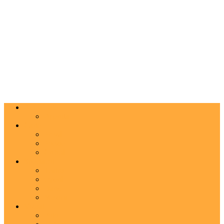
Actualitate
Agenda
Carte
Proză
Poezie
Critică
Spectacol
Teatru
Operă
Dans
Muzica
Vizual
Foto