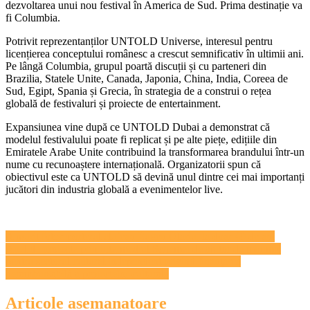
dezvoltarea unui nou festival în America de Sud. Prima destinație va
fi Columbia.
Potrivit reprezentanților UNTOLD Universe, interesul pentru
licențierea conceptului românesc a crescut semnificativ în ultimii ani.
Pe lângă Columbia, grupul poartă discuții și cu parteneri din
Brazilia, Statele Unite, Canada, Japonia, China, India, Coreea de
Sud, Egipt, Spania și Grecia, în strategia de a construi o rețea
globală de festivaluri și proiecte de entertainment.
Expansiunea vine după ce UNTOLD Dubai a demonstrat că
modelul festivalului poate fi replicat și pe alte piețe, edițiile din
Emiratele Arabe Unite contribuind la transformarea brandului într-un
nume cu recunoaștere internațională. Organizatorii spun că
obiectivul este ca UNTOLD să devină unul dintre cei mai importanți
jucători din industria globală a evenimentelor live.
Navigare
A murit fotoreporterul clujean Eugen Olariu, la doar 49 de ani
Apel de proiecte prin intermediul Schemei de ajutor de minimis
în
pentru sectorul cultural independent privind finanţarea
articole
nerambursabilă a proiectelor culturale
Articole asemanatoare