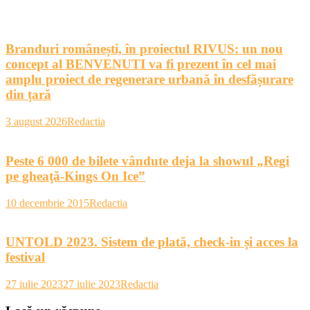
Branduri românești, în proiectul RIVUS: un nou
concept al BENVENUTI va fi prezent în cel mai
amplu proiect de regenerare urbană în desfășurare
din țară
3 august 2026
Redactia
Peste 6 000 de bilete vândute deja la showul „Regi
pe gheaţă-Kings On Ice”
10 decembrie 2015
Redactia
UNTOLD 2023. Sistem de plată, check-in și acces la
festival
27 iulie 2023
27 iulie 2023
Redactia