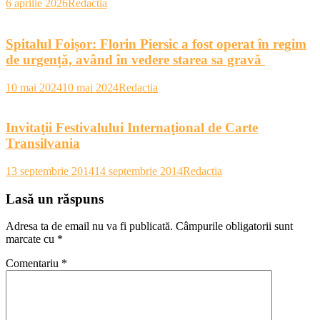
6 aprilie 2026
Redactia
Spitalul Foișor: Florin Piersic a fost operat în regim
de urgență, având în vedere starea sa gravă
10 mai 2024
10 mai 2024
Redactia
Invitaţii Festivalului Internaţional de Carte
Transilvania
13 septembrie 2014
14 septembrie 2014
Redactia
Lasă un răspuns
Adresa ta de email nu va fi publicată.
Câmpurile obligatorii sunt
marcate cu
*
Comentariu
*