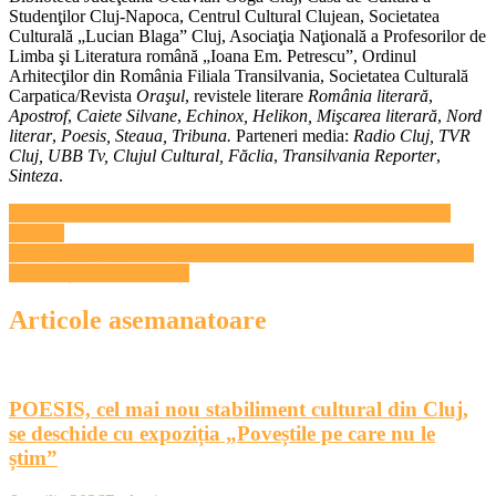
Studenţilor Cluj-Napoca, Centrul Cultural Clujean, Societatea
Culturală „Lucian Blaga” Cluj, Asociaţia Naţională a Profesorilor de
Limba şi Literatura română „Ioana Em. Petrescu”, Ordinul
Arhitecţilor din România Filiala Transilvania, Societatea Culturală
Carpatica/Revista
Oraşul
, revistele literare
România literară
,
Apostrof
,
Caiete Silvane
,
Echinox,
Helikon,
Mişcarea literară
,
Nord
literar
,
Poesis,
Steaua, Tribuna.
Parteneri media:
Radio Cluj, TVR
Cluj, UBB Tv,
Clujul Cultural, Făclia
,
Transilvania Reporter
,
Sinteza
.
Navigare
Festivalul Naţional de Literatură – FestLit Cluj. Vezi programul
complet
în
Program de toamnă la MiniREACTOR: Premieră Harababura roz-
articole
albastră și o mini-stagiune
Articole asemanatoare
POESIS, cel mai nou stabiliment cultural din Cluj,
se deschide cu expoziția „Poveștile pe care nu le
știm”