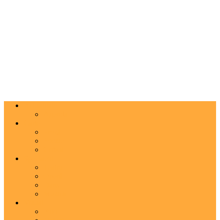
Actualitate
Agenda
Carte
Proză
Poezie
Critică
Spectacol
Teatru
Operă
Dans
Muzica
Vizual
Foto