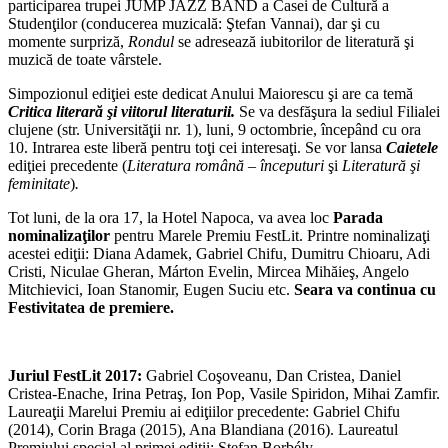
participarea trupei JUMP JAZZ BAND a Casei de Cultură a
Studenţilor (conducerea muzicală: Ştefan Vannai), dar şi cu
momente surpriză,
Rondul
se adresează iubitorilor de literatură şi
muzică de toate vârstele.
Simpozionul ediţiei este dedicat Anului Maiorescu şi are ca temă
Critica literară şi viitorul literaturii.
Se va desfăşura la sediul Filialei
clujene (str. Universităţii nr. 1), luni, 9 octombrie, începând cu ora
10. Intrarea este liberă pentru toţi cei interesaţi. Se vor lansa
Caietele
ediţiei precedente (
Literatura română – începuturi
şi
Literatură şi
feminitate
)
.
Tot luni, de la ora 17, la Hotel Napoca, va avea loc
Parada
nominalizaţilor
pentru Marele Premiu FestLit. Printre nominalizaţi
acestei ediţii: Diana Adamek, Gabriel Chifu, Dumitru Chioaru, Adi
Cristi, Niculae Gheran, Márton Evelin, Mircea Mihăieş, Angelo
Mitchievici, Ioan Stanomir, Eugen Suciu etc.
Seara va continua cu
Festivitatea de premiere.
Juriul FestLit 2017:
Gabriel Coşoveanu, Dan Cristea, Daniel
Cristea-Enache, Irina Petraş, Ion Pop, Vasile Spiridon, Mihai Zamfir.
Laureaţii Marelui Premiu ai ediţiilor precedente: Gabriel Chifu
(2014), Corin Braga (2015), Ana Blandiana (2016). Laureatul
Premiului special al primei ediţii: Ştefan Borbély.