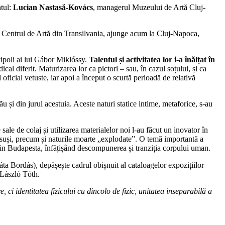
ntul:
Lucian Nastasă-Kovács
, managerul Muzeului de Artă Cluj-
 la Centrul de Artă din Transilvania, ajunge acum la Cluj-Napoca,
scipoli ai lui Gábor Miklóssy.
Talentul și activitatea lor i-a înălțat în
al diferit. Maturizarea lor ca pictori – sau, în cazul soțului, și ca
 oficial vetuste, iar apoi a început o scurtă perioadă de relativă
ău și din jurul acestuia. Aceste naturi statice intime, metaforice, s-au
sale de colaj și utilizarea materialelor noi l-au făcut un inovator în
însuși, precum și naturile moarte „explodate”. O temă importantă a
ni din Budapesta, înfățișând descompunerea și tranziția corpului uman.
ta Bordás), depășește cadrul obișnuit al cataloagelor expozițiilor
 László Tóth.
ci identitatea fizicului cu dincolo de fizic, unitatea inseparabilă a