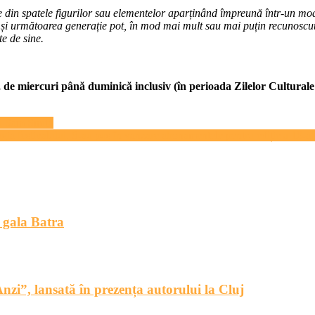
e din spatele figurilor sau elementelor aparținând împreună într-un mod
și următoarea generație pot, în mod mai mult sau mai puțin recunoscut,
te de sine.
, de miercuri până duminică inclusiv (în perioada Zilelor Cultural
lui Sam Smith
 festivalului. S-au pus în vanzare abonamentele pentru ediție a 10-a 
 gala Batra
nzi”, lansată în prezența autorului la Cluj