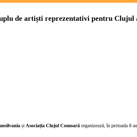
uplu de artiști reprezentativi pentru Clujul 
ă
vi
ansilvania
și
Asociația Clujul Comoară
organizează, în perioada 8 a