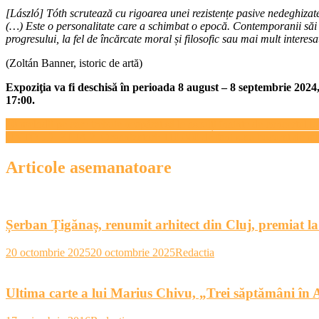
[László] Tóth scrutează cu rigoarea unei rezistențe pasive nedeghizat
(…) Este o personalitate care a schimbat o epocă. Contemporanii săi 
progresului, la fel de încărcate moral și filosofic sau mai mult interesa
(Zoltán Banner, istoric de artă)
Expoziţia va fi deschisă în perioada 8 august – 8 septembrie 2024
17:00.
Navigare
10 melodii pe care trebuie neapărat să le asculți înainte de concertul 
UNTOLD. ZIUA 2. Organizatori: 110.000 de fani s-au bucurat de magia
în
articole
Articole asemanatoare
Șerban Țigănaș, renumit arhitect din Cluj, premiat la
20 octombrie 2025
20 octombrie 2025
Redactia
Ultima carte a lui Marius Chivu, „Trei săptămâni în A