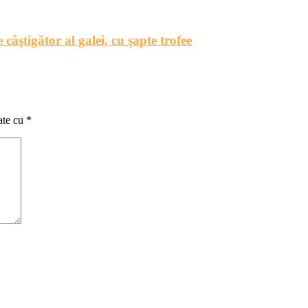
tigător al galei, cu şapte trofee
ate cu
*