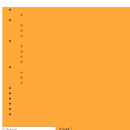
Actualitate
Agenda
Carte
Proză
Poezie
Critică
Spectacol
Teatru
Operă
Dans
Muzica
Vizual
Foto
Pictură
Sculptură
A 7-a
Clio
Istoria Clujului
Cooltura
Interviu
Special
site mode button
Caută