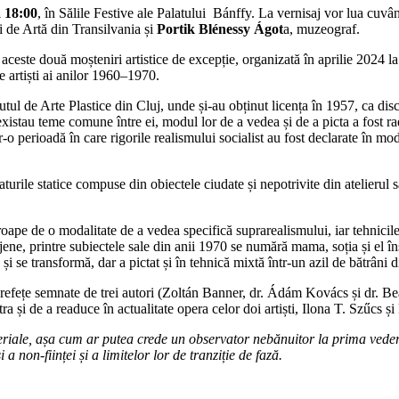
a 18:00
, în Sălile Festive ale Palatului Bánffy. La vernisaj vor lua cuvâ
 de Artă din Transilvania și
Portik Blénessy Ágot
a, muzeograf.
 aceste două moșteniri artistice de excepție, organizată în aprilie 2024
e artiști ai anilor 1960–1970.
itutul de Arte Plastice din Cluj, unde și-au obținut licența în 1957, ca di
istau teme comune între ei, modul lor de a vedea și de a picta a fost radic
r-o perioadă în care rigorile realismului socialist au fost declarate în mod
aturile statice compuse din obiectele ciudate și nepotrivite din atelierul s
roape de o modalitate de a vedea specifică suprarealismului, iar tehnicile 
ujene, printre subiectele sale din anii 1970 se numără mama, soția și el 
 și se transformă, dar a pictat și în tehnică mixtă într-un azil de bătrâ
prefețe semnate de trei autori (Zoltán Banner, dr. Ádám Kovács și dr. Beá
 și de a readuce în actualitate opera celor doi artiști, Ilona T. Szűcs și
teriale, așa cum ar putea crede un observator nebănuitor la prima vedere, 
a non-ființei și a limitelor lor de tranziție de fază.