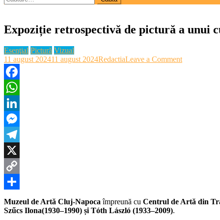
după:
Expoziție retrospectivă de pictură a unui c
Esenţial
Pictură
Vizual
on
11 august 2024
11 august 2024
Redactia
Leave a Comment
Expoziție
retrospectiv
de
Facebook
pictură
WhatsApp
a
unui
LinkedIn
cuplu
de
Messenger
artiști
reprezentati
Telegram
pentru
Clujul
X
anilor
Copy
60-
70
Link
Partajează
Muzeul de Artă Cluj-Napoca
împreună cu
Centrul de Artă din Tr
Szűcs Ilona(1930–1990) și Tóth László
(1933–2009)
.