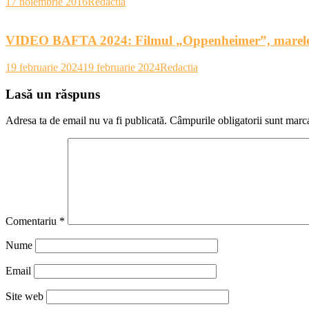
17 noiembrie 2016
Redactia
VIDEO BAFTA 2024: Filmul „Oppenheimer”, marele câş
19 februarie 2024
19 februarie 2024
Redactia
Lasă un răspuns
Adresa ta de email nu va fi publicată.
Câmpurile obligatorii sunt marc
Comentariu
*
Nume
Email
Site web