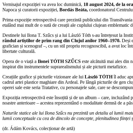
Vernisajul expoziției va avea loc duminică,
18 august 2024, de la or
Napoca și curatorii expoziției,
Bordás Beáta,
coordonatorul Centrului
Prima expoziție retrospectivă care prezintă publicului din Transilvania
etalând mai mult de o sută de creații ale cuplului clujean emblematic d
Destinele lui Ilona T. Szűcs și a lui László Tóth s-au întrețesut la Inst
rândul artiștilor de prim rang din Clujul anilor 1960–1970.
Deși ex
grafician și scenograf –, cu un stil propriu recognoscibil, a avut loc înt
libertate culturală.
Opera de o viață a
Ilonei TÓTH SZŰCS
este alcătuită mai ales din n
inspirat din instrumentele suprarealismului și ale picturii metafizice.
Creațiile grafice și picturile vizionare ale lui
László TÓTH
îl aduc ap
cadrul artei plastice maghiare din Ardeal. Pe lângă picturile de gen cl
operei sale este seria Tratative, cu personajele sale, care se descompun
Expoziția retrospectivă este însoțită și de un album – care, incluzând 
noastre anterioare – acestea reprezentând o modalitate demnă de a păstra
Naturile statice ale lui Ilona Szűcs nu prezintă un detaliu al lumii ma
lumii conceptuale cu cea de dincolo de concepte, plenitudinea ființei și 
(dr. Ádám Kovács, colecționar de artă)