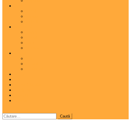
Agenda
Carte
Proză
Poezie
Critică
Spectacol
Teatru
Operă
Dans
Muzica
Vizual
Foto
Pictură
Sculptură
A 7-a
Clio
Istoria Clujului
Cooltura
Interviu
Special
site mode button
Caută
după: