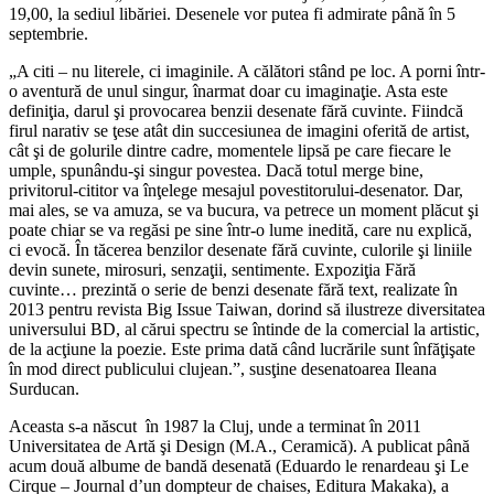
19,00, la sediul libăriei. Desenele vor putea fi admirate până în 5
septembrie.
„A citi – nu literele, ci imaginile. A călători stând pe loc. A porni într-
o aventură de unul singur, înarmat doar cu imaginaţie. Asta este
definiţia, darul şi provocarea benzii desenate fără cuvinte. Fiindcă
firul narativ se ţese atât din succesiunea de imagini oferită de artist,
cât şi de golurile dintre cadre, momentele lipsă pe care fiecare le
umple, spunându-şi singur povestea. Dacă totul merge bine,
privitorul-cititor va înţelege mesajul povestitorului-desenator. Dar,
mai ales, se va amuza, se va bucura, va petrece un moment plăcut şi
poate chiar se va regăsi pe sine într-o lume inedită, care nu explică,
ci evocă. În tăcerea benzilor desenate fără cuvinte, culorile şi liniile
devin sunete, mirosuri, senzaţii, sentimente. Expoziţia Fără
cuvinte… prezintă o serie de benzi desenate fără text, realizate în
2013 pentru revista Big Issue Taiwan, dorind să ilustreze diversitatea
universului BD, al cărui spectru se întinde de la comercial la artistic,
de la acţiune la poezie. Este prima dată când lucrările sunt înfăţişate
în mod direct publicului clujean.”, susţine desenatoarea Ileana
Surducan.
Aceasta s-a născut în 1987 la Cluj, unde a terminat în 2011
Universitatea de Artă şi Design (M.A., Ceramică). A publicat până
acum două albume de bandă desenată (Eduardo le renardeau şi Le
Cirque – Journal d’un dompteur de chaises, Editura Makaka), a