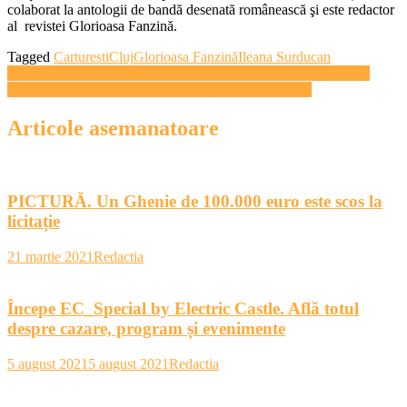
colaborat la antologii de bandă desenată românească şi este redactor
al revistei Glorioasa Fanzină.
Tagged
Carturesti
Cluj
Glorioasa Fanzină
Ileana Surducan
Navigare
„Noapte albă” la Grădina Botanică, în cadrul „Colours of Cluj”
„Nocturnă muzeală” la Muzeul Naţional de Artă Cluj
în
articole
Articole asemanatoare
PICTURĂ. Un Ghenie de 100.000 euro este scos la
licitație
21 martie 2021
Redactia
Începe EC_Special by Electric Castle. Află totul
despre cazare, program și evenimente
5 august 2021
5 august 2021
Redactia