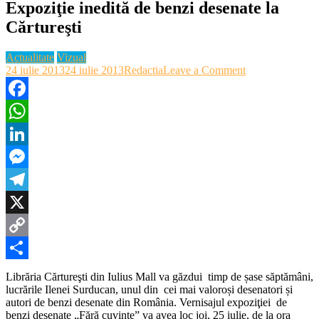
Expoziţie inedită de benzi desenate la
Cărtureşti
Actualitate
Vizual
on
24 iulie 2013
24 iulie 2013
Redactia
Leave a Comment
Expoziţie
inedită
de
Facebook
benzi
WhatsApp
desenate
la
LinkedIn
Cărtureşti
Messenger
Telegram
X
Copy
Link
Partajează
Librăria Cărtureşti din Iulius Mall va găzdui timp de șase săptămâni,
lucrările Ilenei Surducan, unul din cei mai valoroși desenatori și
autori de benzi desenate din România. Vernisajul expoziţiei de
benzi desenate „Fără cuvinte” va avea loc joi, 25 iulie, de la ora