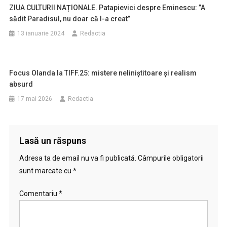
ZIUA CULTURII NAȚIONALE. Patapievici despre Eminescu: ”A
sădit Paradisul, nu doar că l-a creat”
13 ianuarie 2024
Redactia
Focus Olanda la TIFF.25: mistere neliniștitoare și realism
absurd
17 mai 2026
Redactia
Lasă un răspuns
Adresa ta de email nu va fi publicată.
Câmpurile obligatorii
sunt marcate cu
*
Comentariu
*