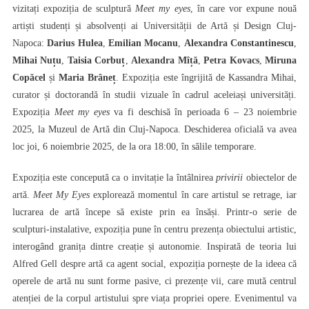
vizitați expoziția de sculptură
Meet my eyes
, în care vor expune nouă
artiști studenți și absolvenți ai Universității de Artă și Design Cluj-
Napoca:
Darius Hulea
,
Emilian Mocanu
,
Alexandra Constantinescu
,
Mihai Nuțu
,
Taisia Corbuț
,
Alexandra Mîță
,
Petra Kovacs
,
Miruna
Copăcel
și
Maria Brâneț
. Expoziția este îngrijită de Kassandra Mihai,
curator și doctorandă în studii vizuale în cadrul aceleiași universități.
Expoziția
Meet my eyes
va fi deschisă în perioada 6 – 23 noiembrie
2025, la Muzeul de Artă din Cluj-Napoca. Deschiderea oficială va avea
loc joi, 6 noiembrie 2025, de la ora 18:00, în sălile temporare.
Expoziția este concepută ca o invitație la întâlnirea
privirii
obiectelor de
artă.
Meet My Eyes
explorează momentul în care artistul se retrage, iar
lucrarea de artă începe să existe prin ea însăși. Printr-o serie de
sculpturi-instalative, expoziția pune în centru prezența obiectului artistic,
interogând granița dintre creație și autonomie. Inspirată de teoria lui
Alfred Gell despre artă ca agent social, expoziția pornește de la ideea că
operele de artă nu sunt forme pasive, ci prezențe vii, care mută centrul
atenției de la corpul artistului spre viața propriei opere. Evenimentul va