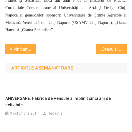
Fidileș și Sebastian Boca din anul I de la masterul de Practici
Curatoriale Contemporane al Universității de Artă și Design Cluj-
Napoca și generoșilor sponsori: Universitatea de Științe Agricole și
Medicină Veterinară din Cluj-Napoca (USAMV Cluj-Napoca), „Hanzi
Haus” și „Crama Seniorilor”.
Navigare
Vin bani la instituții culturale clujene!
„Dracula” a ajuns la Cluj!
în
ARTICOLE ASEMANATOARE
articole
ANIVERSARE. Fabrica de Pensule a împlinit cinci ani de
activitate
3 octombrie 2014
Redactia