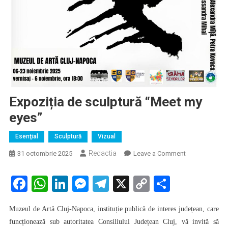
Expoziția de sculptură “Meet my
eyes”
Esenţial
Sculptură
Vizual
Redactia
on
31 octombrie 2025
Leave a Comment
Expoziția
de
Facebook
WhatsApp
LinkedIn
Messenger
Telegram
X
Copy
Partaje
sculptură
Link
“Meet
Muzeul de Artă Cluj-Napoca, instituție publică de interes județean, care
my
funcționează sub autoritatea Consiliului Județean Cluj, vă invită să
eyes”