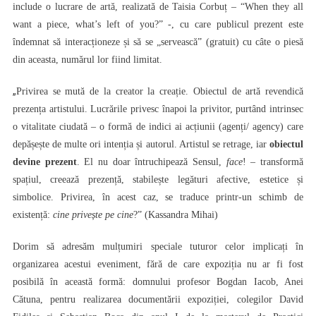
include o lucrare de artă, realizată de Taisia Corbuț – “When they all
want a piece, what’s left of you?” -, cu care publicul prezent este
îndemnat să interacționeze și să se „servească” (gratuit) cu câte o piesă
din aceasta, numărul lor fiind limitat.
„
Privirea se mută de la creator la creație. Obiectul de artă revendică
prezența artistului. Lucrările privesc înapoi la privitor, purtând intrinsec
o vitalitate ciudată – o formă de indici ai acțiunii (agenți/ agency) care
depășește de multe ori intenția și autorul. Artistul se retrage, iar
obiectul
devine prezent
. El nu doar întruchipează Sensul,
face
! – transformă
spațiul, creează prezență, stabilește legături afective, estetice și
simbolice. Privirea, în acest caz, se traduce printr-un schimb de
existență:
cine privește pe cine
?” (Kassandra Mihai)
Dorim să adresăm mulțumiri speciale tuturor celor implicați în
organizarea acestui eveniment, fără de care expoziția nu ar fi fost
posibilă în această formă: domnului profesor Bogdan Iacob, Anei
Cătuna, pentru realizarea documentării expoziției, colegilor David