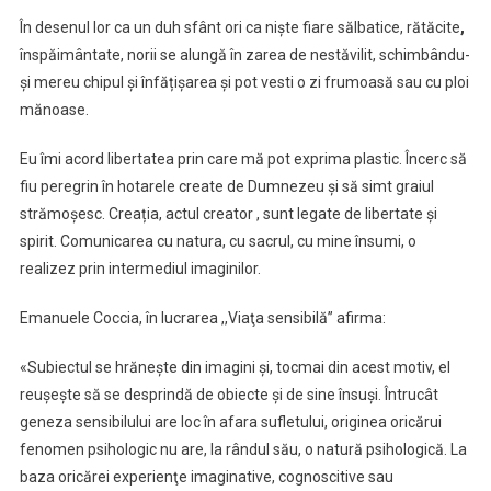
În desenul lor ca un duh sfânt ori ca niște fiare sălbatice, rătăcite
,
înspăimântate, norii se alungă în zarea de nestăvilit, schimbându-
și mereu chipul și înfățișarea și pot vesti o zi frumoasă sau cu ploi
mănoase.
Eu îmi acord libertatea prin care mă pot exprima plastic. Încerc să
fiu peregrin în hotarele create de Dumnezeu și să simt graiul
strămoșesc. Creația, actul creator , sunt legate de libertate și
spirit. Comunicarea cu natura, cu sacrul, cu mine însumi, o
realizez prin intermediul imaginilor.
Emanuele Coccia, în lucrarea ,,Viaţa sensibilă” afirma:
«Subiectul se hrăneşte din imagini şi, tocmai din acest motiv, el
reuşeşte să se desprindă de obiecte şi de sine însuşi. Întrucât
geneza sensibilului are loc în afara sufletului, originea oricărui
fenomen psihologic nu are, la rândul său, o natură psihologică. La
baza oricărei experienţe imaginative, cognoscitive sau