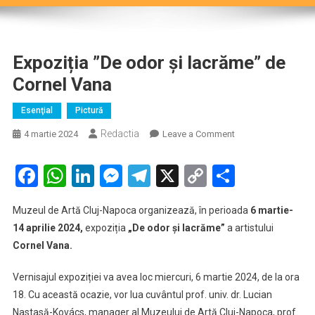
Expoziția ”De odor și lacrăme” de
Cornel Vana
Esenţial
Pictură
Redactia
on
4 martie 2024
Leave a Comment
Expoziția
”De
Facebook
WhatsApp
LinkedIn
Messenger
Telegram
X
Copy
Partaje
odor
Link
și
Muzeul de Artă Cluj-Napoca organizează, în perioada
6 martie-
lacrăme”
14 aprilie 2024,
expoziția
„De odor și lacrăme”
a artistului
de
Cornel Vana.
Cornel
Vana
Vernisajul expoziției va avea loc miercuri, 6 martie 2024, de la ora
18. Cu această ocazie, vor lua cuvântul prof. univ. dr. Lucian
Nastasă-Kovács, manager al Muzeului de Artă Cluj-Napoca, prof.