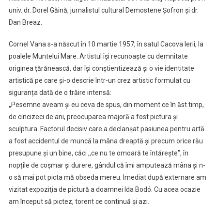
univ. dr. Dorel Găină, jurnalistul cultural Demostene Șofron și dr.
Dan Breaz.
Cornel Vana s-a născut în 10 martie 1957, în satul Cacova Ierii, la
poalele Muntelui Mare. Artistul își recunoaște cu demnitate
originea țărănească, dar își conștientizează și o vie identitate
artistică pe care și-o descrie într-un crez artistic formulat cu
siguranța dată de o trăire intensă:
„Pesemne aveam și eu ceva de spus, din moment ce în ăst timp,
de cincizeci de ani, preocuparea majoră a fost pictura și
sculptura. Factorul decisiv care a declanșat pasiunea pentru artă
a fost accidentul de muncă la mâna dreaptă și precum orice rău
presupune și un bine, căci ,,ce nu te omoară te întărește”, în
nopțile de coșmar și durere, gândul că îmi amputează mâna și n-
o să mai pot picta mă obseda mereu. Imediat după externare am
vizitat expoziţia de pictură a doamnei Ida Bodó. Cu acea ocazie
am început să pictez, torent ce continuă și azi.