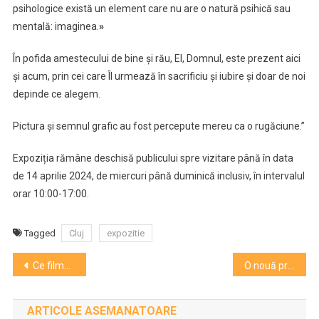
psihologice există un element care nu are o natură psihică sau
mentală: imaginea.
»
În pofida amestecului de bine şi rău, El, Domnul, este prezent aici
şi acum, prin cei care Îl urmează în sacrificiu şi iubire și doar de noi
depinde ce alegem.
Pictura și semnul grafic au fost percepute mereu ca o rugăciune.”
Expoziția rămâne deschisă publicului spre vizitare până în data
de 14 aprilie 2024, de miercuri până duminică inclusiv, în intervalul
orar 10:00-17:00.
Tagged
Cluj
expozitie
Navigare
Ce filme propune ARTA săptămâna aceasta?
O nouă premieră la Teatrul Național. ”A douăsprezecea noapte sau Cum doriți” în regia lui Botond Nagy
în
ARTICOLE ASEMANATOARE