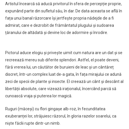
Artistul încearcă să aducă privitorul în sfera de percepție proprie,
expunând parte din sufletul său, în dar. De data aceasta se află în
fața unui banal răzorcare își jertfește propria nădejde de a fi
admirat, care e dezrobit de frământatul plugului și sudoarea
țăranului de altădată și devine loc de adormire și înrodire.
Pictorul aduce elogiu și privește uimit cum natura are un dat și se
recreează mereu sub diferite splendori. Astfel, el poate deveni,
fără vrerea lui, un căutător de buruieni de leac și un cântăreț
discret, într-un complex luat de-a gata, în fața mirajului ce adună
zeci de specii de plante și insecte. El creează un cânt și descânt al
libertății absolute, care vizează iraționalul, încercând parcă să
cunoască vraja și puterea lor magică.
Ruguri (măceși) cu flori gingașe alb-roz, în fecunditatea
exuberanței lor, străjuiesc răzorul, în gloria razelor soarelui, ca
niște făclii rupte dintr-un nimb.