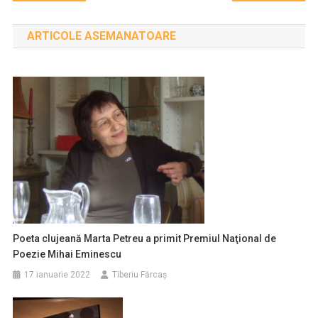
în
ARTICOLE ASEMANATOARE
articole
Poeta clujeană Marta Petreu a primit Premiul Naţional de
Poezie Mihai Eminescu
17 ianuarie 2022
Tiberiu Fărcaş