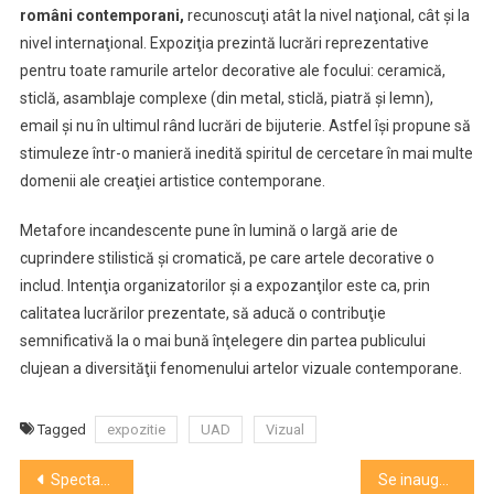
români contemporani,
recunoscuţi atât la nivel naţional, cât şi la
nivel internaţional. Expoziţia prezintă lucrări reprezentative
pentru toate ramurile artelor decorative ale focului: ceramică,
sticlă, asamblaje complexe (din metal, sticlă, piatră şi lemn),
email şi nu în ultimul rând lucrări de bijuterie. Astfel îşi propune să
stimuleze într-o manieră inedită spiritul de cercetare în mai multe
domenii ale creaţiei artistice contemporane.
Metafore incandescente pune în lumină o largă arie de
cuprindere stilistică şi cromatică, pe care artele decorative o
includ. Intenţia organizatorilor şi a expozanţilor este ca, prin
calitatea lucrărilor prezentate, să aducă o contribuţie
semnificativă la o mai bună înţelegere din partea publicului
clujean a diversităţii fenomenului artelor vizuale contemporane.
Tagged
expozitie
UAD
Vizual
Navigare
Spectaculosul „Byzantium” revine pe scena Operei Maghiare
Se inaugurează primul Institut de Armenologie al UBB!