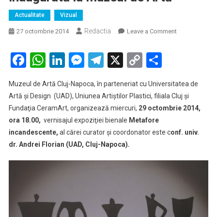
Actualitate
Vizual
Redactia
on
27 octombrie 2014
Leave a Comment
Expoziţia
de
Facebook
WhatsApp
LinkedIn
Messenger
Telegram
X
Copy
Partaje
artă
Link
contemporan
Muzeul de Artă Cluj-Napoca, în parteneriat cu Universitatea de
„Metafore
Artă şi Design (UAD), Uniunea Artiştilor Plastici, filiala Cluj şi
incandescente
Fundaţia CeramArt, organizează miercuri,
29 octombrie 2014,
inaugurată
ora 18.00,
vernisajul expoziţiei bienale
Metafore
la
Muzeul
incandescente,
al cărei curator şi coordonator este c
onf. univ.
de
dr. Andrei Florian (UAD, Cluj-Napoca)
.
Artă