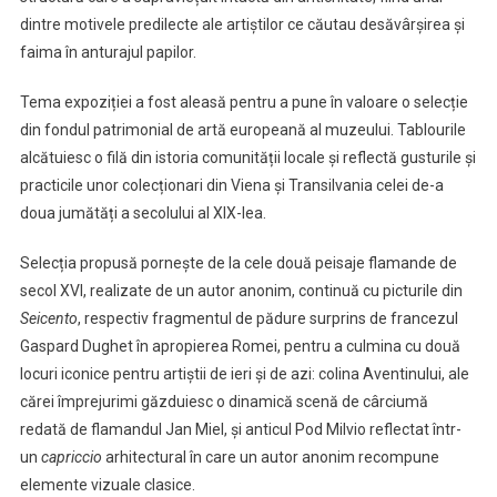
dintre motivele predilecte ale artiștilor ce căutau desăvârșirea și
faima în anturajul papilor.
Tema expoziției a fost aleasă pentru a pune în valoare o selecție
din fondul patrimonial de artă europeană al muzeului. Tablourile
alcătuiesc o filă din istoria comunității locale și reflectă gusturile și
practicile unor colecționari din Viena și Transilvania celei de-a
doua jumătăți a secolului al XIX-lea.
Selecția propusă pornește de la cele două peisaje flamande de
secol XVI, realizate de un autor anonim, continuă cu picturile din
Seicento
, respectiv fragmentul de pădure surprins de francezul
Gaspard Dughet în apropierea Romei, pentru a culmina cu două
locuri iconice pentru artiștii de ieri și de azi: colina Aventinului, ale
cărei împrejurimi găzduiesc o dinamică scenă de cârciumă
redată de flamandul Jan Miel, și anticul Pod Milvio reflectat într-
un
capriccio
arhitectural în care un autor anonim recompune
elemente vizuale clasice.