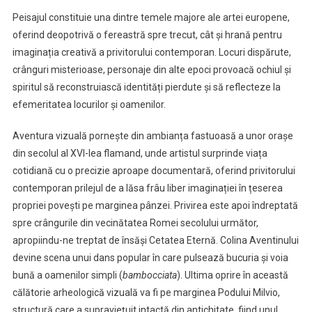
(sec.
XVI-
Peisajul constituie una dintre temele majore ale artei europene,
XVII)
oferind deopotrivă o fereastră spre trecut, cât și hrană pentru
imaginația creativă a privitorului contemporan. Locuri dispărute,
crânguri misterioase, personaje din alte epoci provoacă ochiul și
spiritul să reconstruiască identități pierdute și să reflecteze la
efemeritatea locurilor și oamenilor.
Aventura vizuală pornește din ambianța fastuoasă a unor orașe
din secolul al XVI-lea flamand, unde artistul surprinde viața
cotidiană cu o precizie aproape documentară, oferind privitorului
contemporan prilejul de a lăsa frâu liber imaginației în țeserea
propriei povești pe marginea pânzei. Privirea este apoi îndreptată
spre crângurile din vecinătatea Romei secolului următor,
apropiindu-ne treptat de însăși Cetatea Eternă. Colina Aventinului
devine scena unui dans popular în care pulsează bucuria și voia
bună a oamenilor simpli (
bambocciata
). Ultima oprire în această
călătorie arheologică vizuală va fi pe marginea Podului Milvio,
structură care a supraviețuit intactă din antichitate, fiind unul