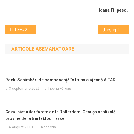
Ioana Filipescu
Navigare
TIFF#25. Film și discuție despre sănătatea femeii și prevenție
„Deșteptarea” ajunge la TIFF Cluj | live-cinema despre deepfake, adolescenți și internet
în
ARTICOLE ASEMANATOARE
articole
Rock. Schimbări de componență în trupa clujeană ALTAR
3 septembrie 2025
Tiberiu Fărcaş
Cazul picturilor furate de la Rotterdam. Cenuşa analizată
provine de la trei tablouri arse
6 august 2013
Redactia