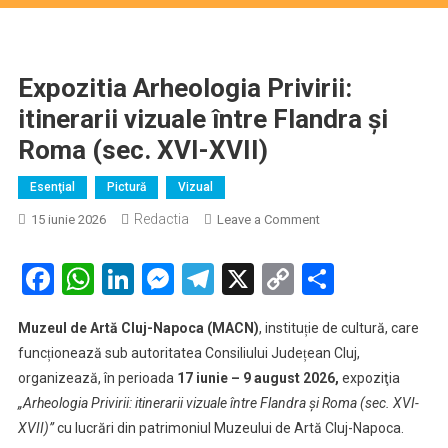
Expozitia Arheologia Privirii:
itinerarii vizuale între Flandra și
Roma (sec. XVI-XVII)
Esenţial
Pictură
Vizual
Redactia
on
15 iunie 2026
Leave a Comment
Expozitia
Arheologia
Facebook
WhatsApp
LinkedIn
Messenger
Telegram
X
Copy
Partaje
Privirii:
Link
itinerarii
Muzeul de Artă Cluj-Napoca (MACN)
, institu
ie de cultură, care
ț
vizuale
func
ionează sub autoritatea Consiliului Jude
ean Cluj,
ț
ț
între
organizează, în perioada
17 iunie – 9 august 2026,
expoziţia
Flandra
„Arheologia Privirii: itinerarii vizuale între Flandra și Roma (sec. XVI-
și
Roma
XVII)”
cu lucrări din patrimoniul Muzeului de Artă Cluj-Napoca.