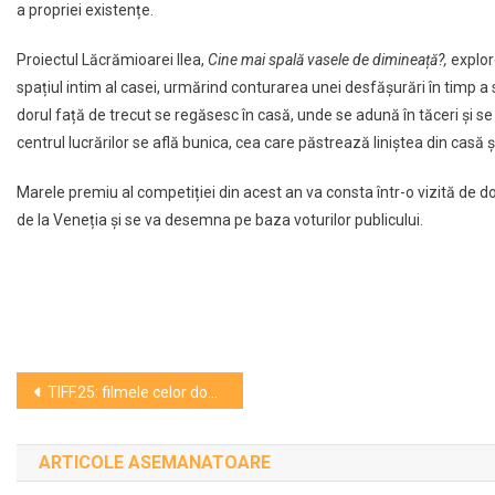
a propriei existențe.
Proiectul Lăcrămioarei Ilea,
Cine mai spală vasele de dimineață?,
explor
spațiul intim al casei, urmărind conturarea unei desfășurări în timp a sol
dorul față de trecut se regăsesc în casă, unde se adună în tăceri și s
centrul lucrărilor se află bunica, cea care păstrează liniștea din casă ș
Marele premiu al competiției din acest an va consta într-o vizită d
de la Veneția și se va desemna pe baza voturilor publicului.
Navigare
TIFF.25: filmele celor două competiții internaționale
în
ARTICOLE ASEMANATOARE
articole