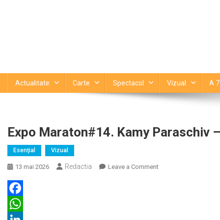
Actualitate
Carte
Spectacol
Vizual
A 7
Expo Maraton#14. Kamy Paraschiv 
Esenţial
Vizual
Redactia
on
13 mai 2026
Leave a Comment
Expo
Maraton#14.
Kamy
Facebook
Paraschiv
WhatsApp