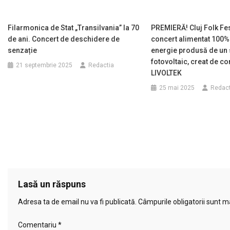
Filarmonica de Stat „Transilvania” la 70
PREMIERĂ! Cluj Folk Fes
de ani. Concert de deschidere de
concert alimentat 100% 
senzație
energie produsă de un
fotovoltaic, creat de c
21 septembrie 2025
Redactia
LIVOLTEK
25 mai 2025
Redact
Lasă un răspuns
Adresa ta de email nu va fi publicată.
Câmpurile obligatorii sunt 
Comentariu
*