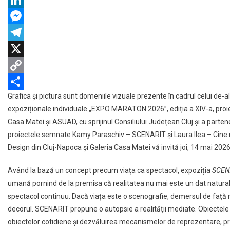
–
SCENARIT
LinkedIn
Messenger
Telegram
X
Copy
Grafica și pictura sunt domeniile vizuale prezente în cadrul celui de-a
Link
Partajează
expoziționale individuale „EXPO MARATON 2026”, ediția a XIV-a, proie
Casa Matei și ASUAD, cu sprijinul Consiliului Județean Cluj și a parteneri
proiectele semnate Kamy Paraschiv – SCENARIT și Laura Ilea – Cine m
Design din Cluj-Napoca și Galeria Casa Matei vă invită joi, 14 mai 2026, 
Având la bază un concept precum viața ca spectacol, expoziția
SCEN
umană pornind de la premisa că realitatea nu mai este un dat natural,
spectacol continuu. Dacă viața este o scenografie, demersul de față 
decorul. SCENARIT propune o autopsie a realității mediate. Obiectele î
obiectelor cotidiene și dezvăluirea mecanismelor de reprezentare, p