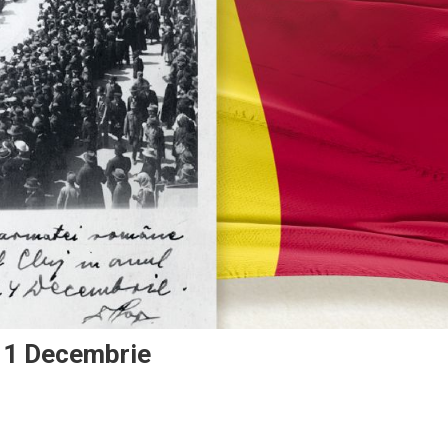
e 1 Decembrie
po