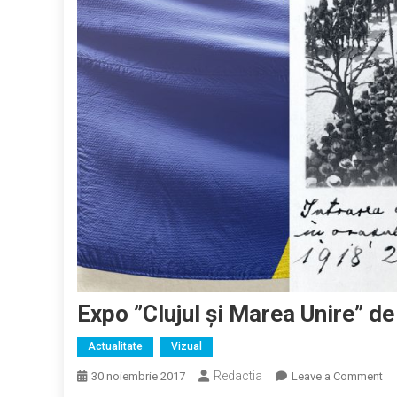
Expo ”Clujul și Marea Unire” d
Actualitate
Vizual
Redactia
on
30 noiembrie 2017
Leave a Comment
Ex