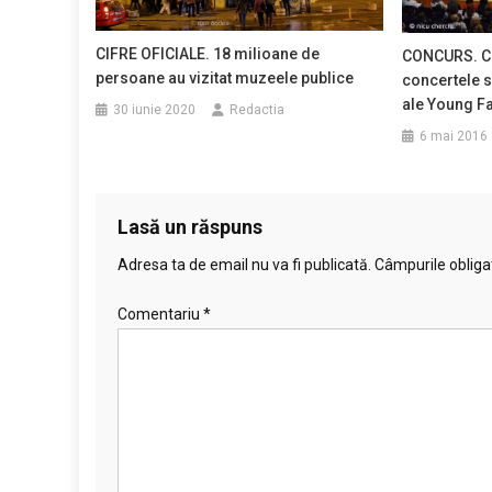
CIFRE OFICIALE. 18 milioane de
CONCURS. Clu
persoane au vizitat muzeele publice
concertele 
ale Young F
30 iunie 2020
Redactia
6 mai 2016
Lasă un răspuns
Adresa ta de email nu va fi publicată.
Câmpurile obliga
Comentariu
*