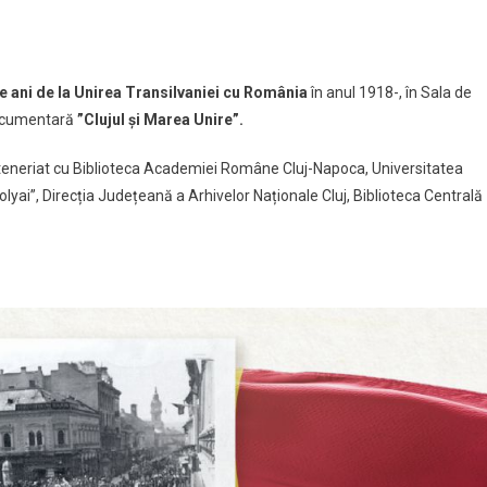
ujul
tajează
rea
e ani de la Unirea Transilvaniei cu România
în anul 1918-, în Sala de
ire”
 documentară
”Clujul și Marea Unire”.
rteneriat cu Biblioteca Academiei Române Cluj-Napoca, Universitatea
cembrie
olyai”, Direcția Județeană a Arhivelor Naționale Cluj, Biblioteca Centrală