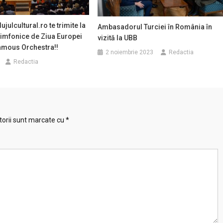
julcultural.ro te trimite la
Ambasadorul Turciei în România în
simfonice de Ziua Europei
vizită la UBB
amous Orchestra!!
2 noiembrie 2023
Redactia
Redactia
torii sunt marcate cu
*