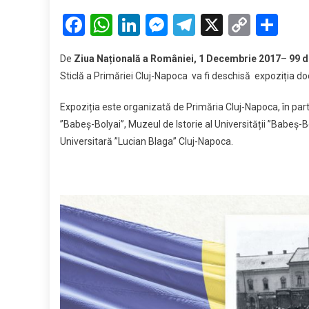
”Cl
Facebook
WhatsApp
LinkedIn
Messenger
Telegram
X
Copy
Par
și
Link
Ma
De
Ziua Națională a României, 1 Decembrie 2017
–
99 d
Un
Sticlă a Primăriei Cluj-Napoca va fi deschisă expoziția
de
1
Expoziția este organizată de Primăria Cluj-Napoca, în pa
De
”Babeș-Bolyai”, Muzeul de Istorie al Universității ”Babeș-B
Universitară ”Lucian Blaga” Cluj-Napoca.