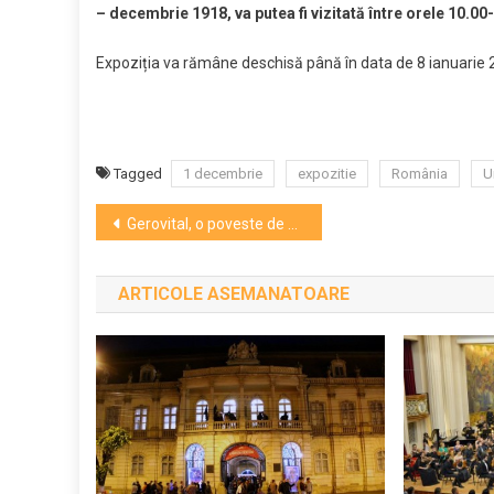
– decembrie 1918, va putea fi vizitată între orele 10.00
Expoziția va rămâne deschisă până în data de 8 ianuarie 20
Tagged
1 decembrie
expozitie
România
U
Navigare
Gerovital, o poveste de succes, 100% românească (P)
în
ARTICOLE ASEMANATOARE
articole