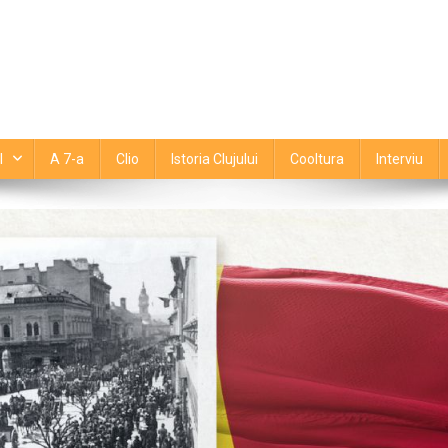
l
A 7-a
Clio
Istoria Clujului
Cooltura
Interviu