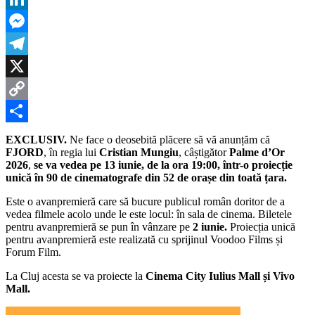
FJORD,
LinkedIn
la
Cluj,
Messenger
filmul
lui
Telegram
Mungiu,
într-
X
o
Copy
singură
proiecție?
Link
Partajează
EXCLUSIV.
Ne face o deosebită plăcere să vă anunțăm că
FJORD
, în regia lui
Cristian Mungiu
, câștigător
Palme d’Or
2026
,
se va vedea pe 13 iunie, de la ora 19:00, într-o proiecție
unică în 90 de cinematografe din 52 de orașe din toată țara.
Este o avanpremieră care să bucure publicul român doritor de a
vedea filmele acolo unde le este locul: în sala de cinema. Biletele
pentru avanpremieră se pun în vânzare pe
2 iunie.
Proiecția unică
pentru avanpremieră este realizată cu sprijinul Voodoo Films și
Forum Film.
La Cluj acesta se va proiecte la
Cinema City Iulius Mall și Vivo
Mall.
Navigare
TEATRUL NAȚIONAL. Ziua Porților Deschise#16