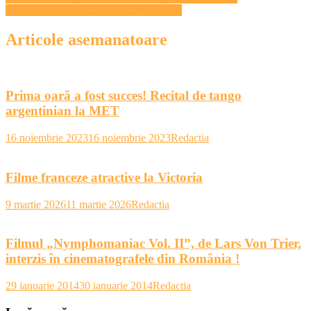
Jazz in the Park 2026. Programul pe zile
în
articole
Articole asemanatoare
Prima oară a fost succes! Recital de tango
argentinian la MET
16 noiembrie 2023
16 noiembrie 2023
Redactia
Filme franceze atractive la Victoria
9 martie 2026
11 martie 2026
Redactia
Filmul „Nymphomaniac Vol. II”, de Lars Von Trier,
interzis în cinematografele din România !
29 ianuarie 2014
30 ianuarie 2014
Redactia