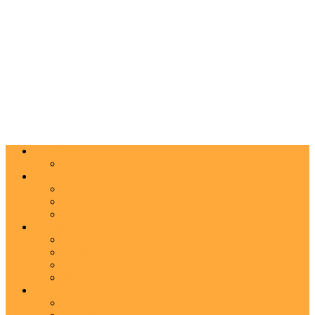
Actualitate
Agenda
Carte
Proză
Poezie
Critică
Spectacol
Teatru
Operă
Dans
Muzica
Vizual
Foto