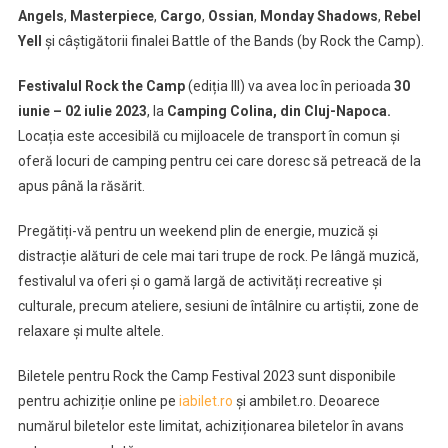
cu
Angels
,
Masterpiece
,
Cargo
,
Ossian
,
Monday Shadows
,
Rebel
trupe
Yell
și câștigătorii finalei Battle of the Bands (by Rock the Camp).
consacrate.
Urcă
Festivalul Rock the Camp
(ediția III) va avea loc în perioada
30
pe
iunie – 02 iulie 2023
, la
Camping Colina,
din Cluj-Napoca.
scenă
Locația este accesibilă cu mijloacele de transport în comun și
Rebel
oferă locuri de camping pentru cei care doresc să petreacă de la
Yell,
apus până la răsărit.
Altar,
Bucovina,
Pregătiți-vă pentru un weekend plin de energie, muzică și
Ossian
distracție alături de cele mai tari trupe de rock. Pe lângă muzică,
sau
festivalul va oferi și o gamă largă de activități recreative și
Cargo
culturale, precum ateliere, sesiuni de întâlnire cu artiștii, zone de
relaxare și multe altele.
Biletele pentru Rock the Camp Festival 2023 sunt disponibile
pentru achiziție online pe
iabilet.ro
și ambilet.ro. Deoarece
numărul biletelor este limitat, achiziționarea biletelor în avans