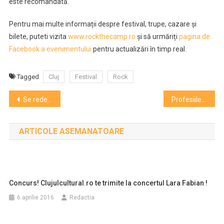
este recomandată.
Pentru mai multe informații despre festival, trupe, cazare și
bilete, puteti vizita
www.rockthecamp.ro
și să urmăriți
pagina de
Facebook a evenimentului
pentru actualizări în timp real.
Tagged
Cluj
Festival
Rock
Navigare
Se redeschide fabrica Clujana! Ce destinație inedită primește celebrul spațiu din oraș
Profesiile creative care cuceresc lumea: popularitatea în arte
în
ARTICOLE ASEMANATOARE
articole
Concurs! Clujulcultural.ro te trimite la concertul Lara Fabian !
6 aprilie 2016
Redactia