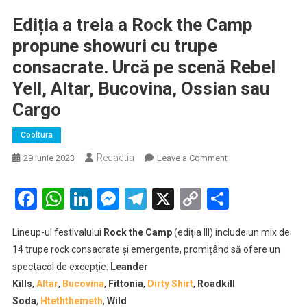
Ediția a treia a Rock the Camp
propune showuri cu trupe
consacrate. Urcă pe scenă Rebel
Yell, Altar, Bucovina, Ossian sau
Cargo
Cooltura
Redactia
on
29 iunie 2023
Leave a Comment
Ediția
a
Facebook
WhatsApp
LinkedIn
Messenger
Telegram
X
Copy
Partaje
treia
Link
a
Lineup-ul festivalului
Rock the Camp
(ediția III) include un mix de
Rock
14 trupe rock consacrate și emergente, promițând să ofere un
the
spectacol de excepție:
Leander
Camp
Kills
,
Altar
,
Bucovina
,
Fittonia
,
Dirty Shirt
,
Roadkill
propune
showuri
Soda
,
Hteththemeth
,
Wild