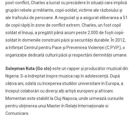
post-conflict, Charles a lucrat cu precădere în situații care implică
grupări rebele și militante, copii-soldat, victime ale războiului și
ale traficului de persoane. A negociat și a asigurat eliberarea a 51
de copii răpiți în zone de conflict extrem. Charles, un fost copil
soldat el însuși, a pregătit până acum peste 2.000 de foști copii-
soldat în domeniile construirii păcii și securității durabile. În 2012,
a înființat Centrul pentru Pace și Prevenirea Violenței (C.P.V.P.), o
organizație dedicată culturii păcii și respectării demnității umane.
Suleyman Kuta (Go slo)
este un rapper și producător muzical din
Nigeria. S-a îndreptat înspre muzica rap în adolescență. După
câțiva ani, odată cu începerea studiilor universitare în Europa, a
început colaborări cu diverși alți artiști europeni și africani.
Momentan este stabilit la Cluj-Napoca, unde urmează cursurile
pentru obținerea unui Master în Relații Internaționale si
Comunicare.