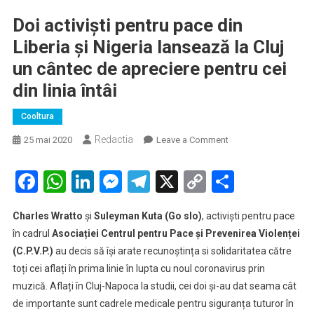
Doi activiști pentru pace din
Liberia și Nigeria lansează la Cluj
un cântec de apreciere pentru cei
din linia întâi
Cooltura
Redactia
on
25 mai 2020
Leave a Comment
Doi
activiști
Facebook
WhatsApp
LinkedIn
Messenger
Telegram
X
Copy
Partaje
pentru
Link
pace
Charles Wratto
și
Suleyman Kuta (Go slo)
, activiști pentru pace
din
în cadrul
Asociației Centrul pentru Pace și Prevenirea Violenței
Liberia
(C.P.V.P.)
au decis să își arate recunoștința si solidaritatea către
și
toți cei aflați în prima linie în lupta cu noul coronavirus prin
Nigeria
lansează
muzică. Aflați în Cluj-Napoca la studii, cei doi și-au dat seama cât
la
de importante sunt cadrele medicale pentru siguranța tuturor în