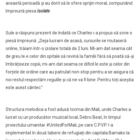
Cluj
această perioadă și au dorit să le ofere sprijin moral, compunând
un
împreună piesa
Isolate
.
cântec
de
apreciere
Sule a răspuns prezent de îndată ce Charles i-a propus să scrie o
pentru
piesă împreună: „Deja lucram de acasă, cursurile se mutaseră
cei
online, trăiam într-o izolare totală de 2 luni. Mi-am dat seama cât
din
de greu le e celor din spitale să revină la familii fără să poată să-și
linia
îmbrățiseze copiii, mi-am dat seama ce dificil le este și celor din
întâi
forțele de ordine care au patrulat non-stop pentru a se asigura că
noi restul respectăm regulile și că ne va fi bine. Pentru toți aceștia
este acest cântec.”
Structura melodica a fost adusă tocmai din Mali, unde Charles a
lucrat cu un producător muzical local, Debro Beat, în timpul
proiectului umanitar #UnitedForMali, pe care C.P.V.P. l-a
implementat în două tabere de refugiați din capitala Bamako la