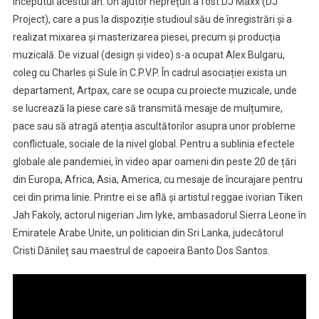
începutul acestui an. Un ajutor neprețuit a fost DJ Maxx (DJ
Project), care a pus la dispoziție studioul său de înregistrări și a
realizat mixarea și masterizarea piesei, precum și producția
muzicală. De vizual (design și video) s-a ocupat Alex Bulgaru,
coleg cu Charles și Sule în C.P.V.P. În cadrul asociației exista un
departament, Artpax, care se ocupa cu proiecte muzicale, unde
se lucrează la piese care să transmită mesaje de mulțumire,
pace sau să atragă atenția ascultătorilor asupra unor probleme
conflictuale, sociale de la nivel global. Pentru a sublinia efectele
globale ale pandemiei, în video apar oameni din peste 20 de țări
din Europa, Africa, Asia, America, cu mesaje de încurajare pentru
cei din prima linie. Printre ei se află și artistul reggae ivorian Tiken
Jah Fakoly, actorul nigerian Jim Iyke, ambasadorul Sierra Leone în
Emiratele Arabe Unite, un politician din Sri Lanka, judecătorul
Cristi Dănileț sau maestrul de capoeira Banto Dos Santos.