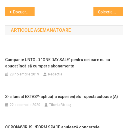
Navigare
Docudrama „Washington”, cu scene filmate în România, difuzată în premieră la History
Colecția AudioPuck se extinde cu noi înregistrări
în
ARTICOLE ASEMANATOARE
articole
Campanie UNTOLD “ONE DAY SALE” pentru cei care nu au
apucat încă să cumpere abonamente
28 noiembrie 2019
Redactia
S-a lansat EXTASY-aplicația experiențelor spectaculoase (A)
22 decembrie 2020
Tiberiu Fărcaş
CORONAVIRUS. /FORM SPACE anulează concertele