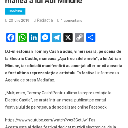
manea a lui Adi Minune
Cooltura
Redactia
la
20 iulie 2019
1 comentariu
DJ-
ul
Facebook
WhatsApp
LinkedIn
Messenger
Telegram
X
Copy
Partaje
Tommy
Link
Cash,
DJ-ul estonian Tommy Cash a adus, vineri seară, pe scena de
INTERZIS
la Electric Castle, maneaua „Aşa trec zilele mele”, a lui Adrian
la
Minune, iar oficialii manifestării au anunţat ulterior că aceasta
Electric
a fost ultima reprezentaţie a artistului în festival
Castle,
, informeaza
după
Agentia de presa Mediafax.
ce
a
„Mulţumim, Tommy Cash! Pentru ultima ta reprezentaţie la
pus
Electric Castle”, se arată într-un mesaj publicat pe contul
o
festivalului de pe reţeaua de socializare online Facebook.
manea
a
https://www.youtube.com/watch?v=x3GctJw1Fas
lui
Acesta este al doilea festival dedicat muzicii electronice, de la