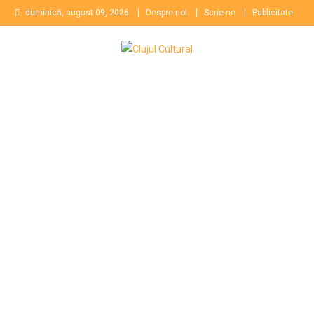
Skip
duminică, august 09, 2026
Despre noi
Scrie-ne
Publicitate
to
content
Clujul Cultural