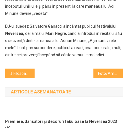
Adi
începutul lunii iulie şi până în prezent, la care maneaua lui Adi
Minune
Minune devine „vedetă”.
DJ-ul suedez Salvatore Ganacci a încântat publicul festivalului
Neversea,
de la malul Mării Negre, când a introdus în recitalul său
o secvenţă dintr-o manea a lui Adrian Minune, „Aşa sunt zilele
mele”. Luat prin surprindere, publicul a reacţionat prin urale, mulţi
dintre cei prezenţi începând să cânte versurile melodiei.
Navigare
Filosoafa maghiară Agnes Heller a murit în timp ce înota în lacul Balaton
Foto/Americanii de la Limp Bizkit, show energic la Electric Castle
în
ARTICOLE ASEMANATOARE
articole
Premiere, dansatori și decoruri fabuloase la Neversea 2023
(A)