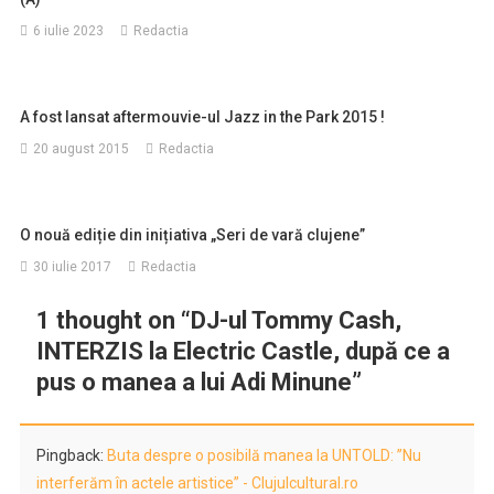
6 iulie 2023
Redactia
A fost lansat aftermouvie-ul Jazz in the Park 2015 !
20 august 2015
Redactia
O nouă ediție din inițiativa „Seri de vară clujene”
30 iulie 2017
Redactia
1 thought on “
DJ-ul Tommy Cash,
INTERZIS la Electric Castle, după ce a
pus o manea a lui Adi Minune
”
Pingback:
Buta despre o posibilă manea la UNTOLD: ”Nu
interferăm în actele artistice” - Clujulcultural.ro