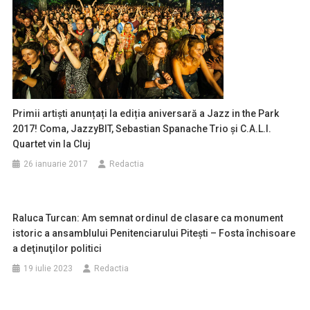
Primii artiști anunțați la ediția aniversară a Jazz in the Park
2017! Coma, JazzyBIT, Sebastian Spanache Trio și C.A.L.I.
Quartet vin la Cluj
26 ianuarie 2017
Redactia
Raluca Turcan: Am semnat ordinul de clasare ca monument
istoric a ansamblului Penitenciarului Piteşti – Fosta închisoare
a deţinuţilor politici
19 iulie 2023
Redactia