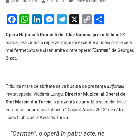
Redactia
on
22 martie 2015
Leave a Comment
Dirijor
turc
Facebook
WhatsApp
LinkedIn
Messenger
Telegram
X
Copy
Partaje
la
Link
spectacolul
Opera Naţională Română din Cluj-Napoca prezintă luni
, 23
de
martie, ora 18.30
, o reprezentație de excepție a uneia dintre cele
operă
mai fermecătoare și renumite dintre opere:
”Carmen”,
de Georges
Carmen
Bizet.
Titlul de mare celebritate se va bucura de prezența
dirijorului
invitat special Vladimir Lungu,
Director Muzical al Operei de
Stat Mersin din Turcia
, o prezență aclamată a scenelor lirice
europene, onorat cu distincția ”Dirijorul Anului 2013” de către
Lions Club Opera Awards Turcia.
”Carmen”, o operă în patru acte, ne