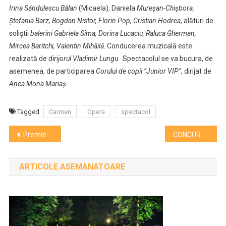
Irina Săndulescu Bălan
(Micaela), Daniela
Mureșan-Chișbora,
Ștefania Barz, Bogdan Nistor, Florin Pop, Cristian Hodrea
, alături de
soliștii
balerini Gabriela Sima, Dorina Lucaciu, Raluca Gherman,
Mircea Baritchi, Valentin Mihăilă
. Conducerea muzicală este
realizată de
dirijorul Vladimir Lungu
. Spectacolul se va bucura, de
asemenea, de participarea
Corului de copii ”Junior VIP”,
dirijat de
Anca Mona Mariaș
.
Tagged
Carmen
Opera
spectacol
Navigare
Premieră la Cluj! Prima publicaţie care îşi face din redacţie galerie de artă
CONCURS! Clujulcultural.ro te trimite la concertul VUNK!
în
ARTICOLE ASEMANATOARE
articole