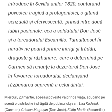
introduce în Sevilla anilor 1820, conturând
povestea tragică a protagonistei
,
o gitană
senzuală şi efervescentă
,
prinsă între două
iubiri pasionale: cea a soldatului Don José
şi a toreadorului Escamillo. Tumultuosul fir
narativ ne poartă printre intrigi şi trădări,
dragoste şi răzbunare, care o determină pe
Carmen să renunţe la dezertorul Don José
în favoarea toreadorului, declanşând
răzbunarea supremă a celui dintâi.
Miercuri, 23 martie, aceeași poveste va prinde viață, aducând pe
scenă o distribuție îndrăgită de publicul clujean:
Liza Kadelnik
(Carmen),
Cristian Mogoșan
(Don José),
Fülöp Martin
(Escamillo),