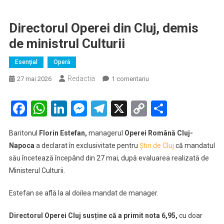
Directorul Operei din Cluj, demis
de ministrul Culturii
Esenţial
Operă
Redactia
la
27 mai 2026
1 comentariu
Directorul
Operei
Facebook
WhatsApp
LinkedIn
Messenger
Telegram
X
Copy
Partaje
din
Link
Cluj,
Baritonul
Florin Estefan
,
managerul
Operei Română Cluj-
demis
Napoca
a declarat
în exclusivitate pentru
Știri de Cluj
că mandatul
de
său încetează începând din 27 mai, după evaluarea realizată de
ministrul
Ministerul Culturii.
Culturii
Estefan se află la al doilea mandat de manager.
Directorul Operei Cluj susține că a primit nota 6,95,
cu doar