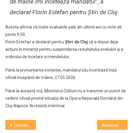
de mâine îmi încetează mandatul”, a
declarat
Florin Estefan
pentru Știri de Cluj.
Acesta afirmă că toate evaluările sale din ultimii ani cu note de
peste 9,50.
Florin Estefan a declarat pentru
Știri de Cluj
că a depus deja
acțiuni în instanță pentru suspendarea rezultatului evaluării și a
ordinului de încetare a mandatului.
Până la pronunțarea instanței, mandatul său încetează însă
oficial începând de mâine, 27.05.2026.
Până la această oră, Ministerul Culturii nu a transmis un punct de
vedere oficial privind situația de la Opera Națională Română din
Cluj-Napoca. Nu există interimar.
Navigare
Consilierul local PSD Radu Lupaș propune cumpărarea CONTI
Alexandra Caras, câștigătoarea premiului UNITER: ”Dealul Florilor a fost un proces foarte viu și profund”