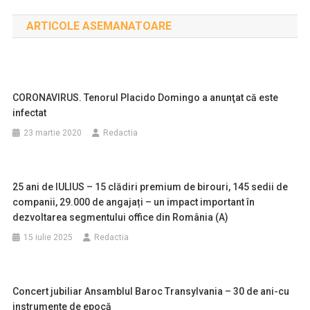
în
ARTICOLE ASEMANATOARE
articole
CORONAVIRUS. Tenorul Placido Domingo a anunţat că este
infectat
23 martie 2020
Redactia
25 ani de IULIUS – 15 clădiri premium de birouri, 145 sedii de
companii, 29.000 de angajați – un impact important în
dezvoltarea segmentului office din România (A)
15 iulie 2025
Redactia
Concert jubiliar Ansamblul Baroc Transylvania – 30 de ani-cu
instrumente de epocă