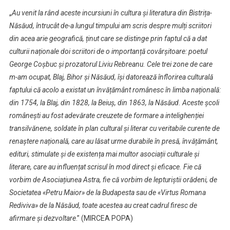
„
Au venit la rând aceste incursiuni în cultura și literatura din Bistrița-
Năsăud, întrucât de-a lungul timpului am scris despre mulți scriitori
din acea arie geografică, ținut care se distinge prin faptul că a dat
culturii naționale doi scriitori de o importanță covârșitoare: poetul
George Coșbuc și prozatorul Liviu Rebreanu. Cele trei zone de care
m-am ocupat, Blaj, Bihor și Năsăud, își datorează înflorirea culturală
faptului că acolo a existat un învățământ românesc în limba națională:
din 1754, la Blaj, din 1828, la Beiuș, din 1863, la Năsăud. Aceste școli
românești au fost adevărate creuzete de formare a intelighenției
transilvănene, soldate în plan cultural și literar cu veritabile curente de
renaștere națională, care au lăsat urme durabile în presă, învățământ,
edituri, stimulate și de existența mai multor asociații culturale și
literare, care au influențat scrisul în mod direct și eficace. Fie că
vorbim de Asociațiunea Astra, fie că vorbim de lepturiștii orădeni, de
Societatea «Petru Maior» de la Budapesta sau de «Virtus Romana
Rediviva» de la Năsăud, toate acestea au creat cadrul firesc de
afirmare și dezvoltare
.” (MIRCEA POPA)