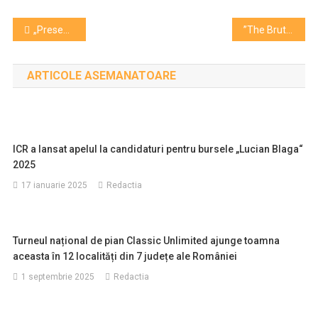
Navigare
„Presence”, cel mai nou film al lui Steven Soderbergh, poate fi văzut, în avanpremieră, la cinema VIDEO
”The Brutalist”, film candidat la Oscar, rulează la Cinema Arta
în
ARTICOLE ASEMANATOARE
articole
ICR a lansat apelul la candidaturi pentru bursele „Lucian Blaga“
2025
17 ianuarie 2025
Redactia
Turneul național de pian Classic Unlimited ajunge toamna
aceasta în 12 localități din 7 județe ale României
1 septembrie 2025
Redactia