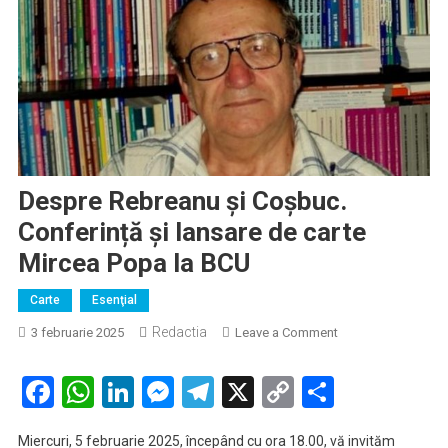
Despre Rebreanu și Coșbuc.
Conferință și lansare de carte
Mircea Popa la BCU
Carte
Esenţial
Redactia
on
3 februarie 2025
Leave a Comment
Despre
Rebreanu
Facebook
WhatsApp
LinkedIn
Messenger
Telegram
X
Copy
Partaje
și
Link
Coșbuc.
Miercuri, 5 februarie 2025, începând cu ora 18.00, vă invităm
Conferință