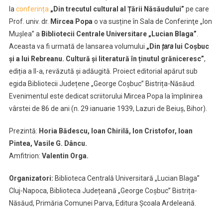
la
conferința
„Din trecutul cultural al Țării Năsăudului”
pe care
și
Prof. univ. dr.
Mircea Popa
o va susține în Sala de Conferinţe „Ion
lansare
Muşlea” a
Bibliotecii Centrale Universitare „Lucian Blaga”
de
.
carte
Aceasta va fi urmată de lansarea volumului
„Din
țara
lui Coșbuc
Mircea
și a lui Rebreanu. Cultură și literatură în ținutul grăniceresc”
,
Popa
ediția a II-a, revăzută și adăugită. Proiect editorial apărut sub
la
egida Bibliotecii Județene „George Coșbuc” Bistrița-Năsăud.
BCU
Evenimentul este dedicat scriitorului Mircea Popa la împlinirea
vârstei de 86 de ani (n. 29 ianuarie 1939, Lazuri de Beiuș, Bihor).
Prezintă:
Horia Bădescu, Ioan Chirilă, Ion Cristofor, Ioan
Pintea, Vasile G. Dâncu.
Amfitrion:
Valentin Orga.
Organizatori:
Biblioteca Centrală Universitară „Lucian Blaga”
Cluj-Napoca, Biblioteca Județeană „George Coșbuc” Bistrița-
Năsăud, Primăria Comunei Parva, Editura Școala Ardeleană.