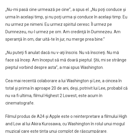
„Nu-mi pasă cine urmează pe cine”, a spus el. „Nu poţi conduce şi
urma în acelaşi timp, şi nu poţi urma şi conduce în acelaşi timp. Eu
nu urmez pe nimeni. Eu urmez spiritul ceresc. Îl urmez pe
Dumnezeu, nu-l urmez pe om. Am credinţă în Dumnezeu. Am
speranţă în om, dar uită-te în jur, nu merge prea bine.”
„Nu puteţi fi anulat dacă nu v-aţi înscris. Nu vă înscrieţi. Nu mă
face să încep. Am început să mă doară pieptul. Ştii, mi se strânge
pieptul vorbind despre asta”, a mai spus Washington.
Cea mai recentă colaborare a lui Washington şi Lee, a cincea în
total şi prima în aproape 20 de ani, deşi, potrivit lui Lee, probabil că
nu va fi ultima, filmul Highest 2 Lowest, este acum în
cinematografe.
Filmul produs de A24 şi Apple este o reinterpretare a filmului High
and Low al lui Akira Kurosawa, cu Washington în rolul unui mogul
muzical care este ţinta unui complot de răscumpărare.