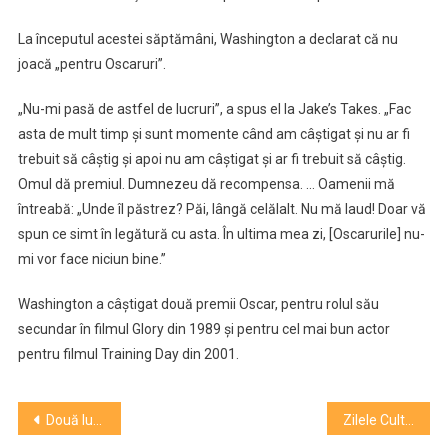
La începutul acestei săptămâni, Washington a declarat că nu
joacă „pentru Oscaruri”.
„Nu-mi pasă de astfel de lucruri”, a spus el la Jake’s Takes. „Fac
asta de mult timp şi sunt momente când am câştigat şi nu ar fi
trebuit să câştig şi apoi nu am câştigat şi ar fi trebuit să câştig.
Omul dă premiul. Dumnezeu dă recompensa. … Oamenii mă
întreabă: „Unde îl păstrez? Păi, lângă celălalt. Nu mă laud! Doar vă
spun ce simt în legătură cu asta. În ultima mea zi, [Oscarurile] nu-
mi vor face niciun bine.”
Washington a câştigat două premii Oscar, pentru rolul său
secundar în filmul Glory din 1989 şi pentru cel mai bun actor
pentru filmul Training Day din 2001.
Navigare
Două lungmetraje din competiţia oficială a Festivalului Internaţional de la Locarno, premiate pentru actorie
Zilele Culturale Maghiare. Programul zilelor de 19, 20 și 21 august