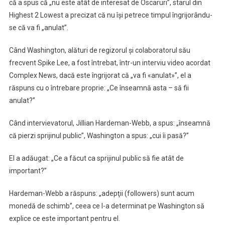
îl
că a spus că „nu este atât de interesat de Oscaruri”, starul din
urmez
Highest 2 Lowest a precizat că nu îşi petrece timpul îngrijorându-
pe
se că va fi „anulat”.
Dumnezeu,
nu-
Când Washington, alături de regizorul şi colaboratorul său
l
frecvent Spike Lee, a fost întrebat, într-un interviu video acordat
urmez
Complex News, dacă este îngrijorat că „va fi «anulat»”, el a
pe
răspuns cu o întrebare proprie: „Ce înseamnă asta – să fii
om
anulat?”
Când intervievatorul, Jillian Hardeman-Webb, a spus: „înseamnă
că pierzi sprijinul public”, Washington a spus: „cui îi pasă?”
El a adăugat: „Ce a făcut ca sprijinul public să fie atât de
important?”
Hardeman-Webb a răspuns: „adepţii (followers) sunt acum
monedă de schimb”, ceea ce l-a determinat pe Washington să
explice ce este important pentru el.