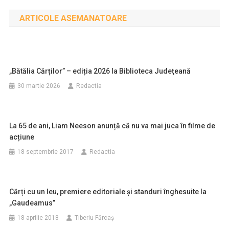
în
ARTICOLE ASEMANATOARE
articole
„Bătălia Cărților” – ediția 2026 la Biblioteca Judeţeană
30 martie 2026
Redactia
La 65 de ani, Liam Neeson anunță că nu va mai juca în filme de
acțiune
18 septembrie 2017
Redactia
Cărți cu un leu, premiere editoriale și standuri înghesuite la
„Gaudeamus”
18 aprilie 2018
Tiberiu Fărcaş