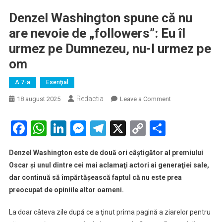
Denzel Washington spune că nu
are nevoie de „followers”: Eu îl
urmez pe Dumnezeu, nu-l urmez pe
om
A 7-a
Esenţial
Redactia
on
18 august 2025
Leave a Comment
Denzel
Washington
Facebook
WhatsApp
LinkedIn
Messenger
Telegram
X
Copy
Partaje
spune
Link
că
Denzel Washington este de două ori câştigător al premiului
nu
Oscar şi unul dintre cei mai aclamaţi actori ai generaţiei sale,
are
dar continuă să împărtăşească faptul că nu este prea
nevoie
preocupat de opiniile altor oameni.
de
„followers”:
La doar câteva zile după ce a ţinut prima pagină a ziarelor pentru
Eu