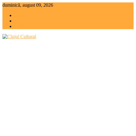
Skip
duminică, august 09, 2026
to
Despre noi
content
Scrie-ne
Publicitate
Clujul Cultural