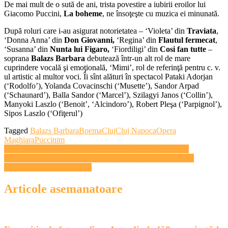
De mai mult de o sută de ani, trista povestire a iubirii eroilor lui
Giacomo Puccini,
La boheme
, ne însoţeşte cu muzica ei minunată.
După roluri care i-au asigurat notorietatea – ‘Violeta’ din
Traviata
,
‘Donna Anna’ din
Don Giovanni,
‘Regina’ din
Flautul
f
ermecat
,
‘Susanna’ din
Nunta lui Figaro,
‘Fiordiligi’ din
Cosi fan tutte
–
soprana
Balazs Barbara
debutează într-un alt rol de mare
cuprindere vocală şi emoţională, ‘Mimi’, rol de referinţă pentru c. v.
ul artistic al multor voci. Îi sînt alături în spectacol Pataki Adorjan
(‘Rodolfo’), Yolanda Covacinschi (‘Musette’), Sandor Arpad
(‘Schaunard’), Balla Sandor (‘Marcel’), Szilagyi Janos (‘Collin’),
Manyoki Laszlo (‘Benoit’, ‘Alcindoro’), Robert Pleşa (‘Parpignol’),
Sipos Laszlo (‘Ofiţerul’)
Tagged
Balazs Barbara
Boema
Cluj
Cluj Napoca
Opera
Maghiara
Puccinim
Navigare
Clujeni, haideţi la casting! TIFF caută o Marilyn Monroe!
Scriitoarea de romane pentru copii, Ioana Nicolaie lansează
în
„Ferbonia” la Book Corner
articole
Articole asemanatoare