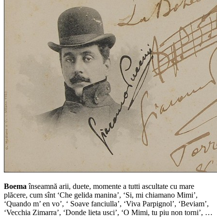
Boema
înseamnă arii, duete, momente a tutti ascultate cu mare
plăcere, cum sînt ‘Che gelida manina’, ‘Si, mi chiamano Mimi’,
‘Quando m’ en vo’, ‘ Soave fanciulla’, ‘Viva Parpignol’, ‘Beviam’,
‘Vecchia Zimarra’, ‘Donde lieta usci’, ‘O Mimi, tu piu non torni’, …