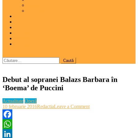
Pictură
Sculptură
A 7-a
Clio
Istoria Clujului
Cooltura
Interviu
Special
site mode button
Caută
după:
Debut al sopranei Balazs Barbara în
‘Boema’ de Puccini
Actualitate
Operă
on
10 februarie 2016
Redactia
Leave a Comment
Debut
al
sopranei
Facebook
Balazs
WhatsApp
Barbara