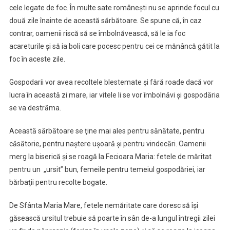
cele legate de foc. În multe sate româneşti nu se aprinde focul cu
două zile înainte de această sărbătoare. Se spune că, în caz
contrar, oamenii riscă să se îmbolnăvească, să le ia foc
acareturile şi să ia boli care pocesc pentru cei ce mănâncă gătit la
foc în aceste zile.
Gospodarii vor avea recoltele blestemate şi fără roade dacă vor
lucra în această zi mare, iar vitele li se vor îmbolnăvi şi gospodăria
se va destrăma.
Această sărbătoare se ţine mai ales pentru sănătate, pentru
căsătorie, pentru naştere uşoară şi pentru vindecări. Oamenii
merg la biserică şi se roagă la Fecioara Maria: fetele de măritat
pentru un „ursit” bun, femeile pentru temeiul gospodăriei, iar
bărbaţii pentru recolte bogate.
De Sfânta Maria Mare, fetele nemăritate care doresc să îşi
găsească ursitul trebuie să poarte în sân de-a lungul întregii zilei