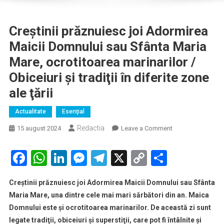
Creştinii prăznuiesc joi Adormirea
Maicii Domnului sau Sfânta Maria
Mare, ocrotitoarea marinarilor /
Obiceiuri şi tradiţii în diferite zone
ale ţării
Actualitate
Esenţial
Redactia
on
15 august 2024
Leave a Comment
Creştinii
prăznuiesc
Facebook
WhatsApp
LinkedIn
Messenger
Telegram
X
Copy
Partaje
joi
Link
Adormirea
Creştinii prăznuiesc joi Adormirea Maicii Domnului sau Sfânta
Maicii
Maria Mare, una dintre cele mai mari sărbători din an. Maica
Domnului
Domnului este şi ocrotitoarea marinarilor. De această zi sunt
sau
legate tradiţii, obiceiuri şi superstiţii, care pot fi întâlnite şi
Sfânta