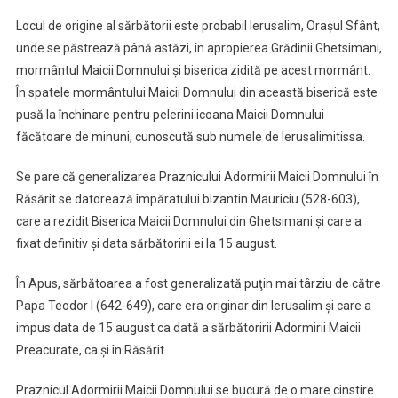
Locul de origine al sărbătorii este probabil Ierusalim, Oraşul Sfânt,
unde se păstrează până astăzi, în apropierea Grădinii Ghetsimani,
mormântul Maicii Domnului şi biserica zidită pe acest mormânt.
În spatele mormântului Maicii Domnului din această biserică este
pusă la închinare pentru pelerini icoana Maicii Domnului
făcătoare de minuni, cunoscută sub numele de Ierusalimitissa.
Se pare că generalizarea Praznicului Adormirii Maicii Domnului în
Răsărit se datorează împăratului bizantin Mauriciu (528-603),
care a rezidit Biserica Maicii Domnului din Ghetsimani şi care a
fixat definitiv şi data sărbătoririi ei la 15 august.
În Apus, sărbătoarea a fost generalizată puţin mai târziu de către
Papa Teodor I (642-649), care era originar din Ierusalim şi care a
impus data de 15 august ca dată a sărbătoririi Adormirii Maicii
Preacurate, ca şi în Răsărit.
Praznicul Adormirii Maicii Domnului se bucură de o mare cinstire