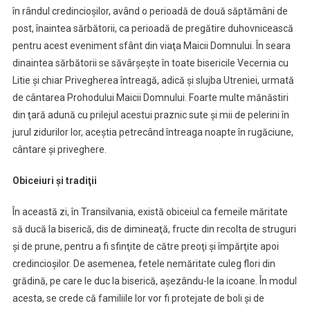
în rândul credincioşilor, având o perioadă de două săptămâni de
post, înaintea sărbătorii, ca perioadă de pregătire duhovnicească
pentru acest eveniment sfânt din viaţa Maicii Domnului. În seara
dinaintea sărbătorii se săvârşeşte în toate bisericile Vecernia cu
Litie şi chiar Privegherea întreagă, adică şi slujba Utreniei, urmată
de cântarea Prohodului Maicii Domnului. Foarte multe mănăstiri
din ţară adună cu prilejul acestui praznic sute şi mii de pelerini în
jurul zidurilor lor, aceştia petrecând întreaga noapte în rugăciune,
cântare şi priveghere.
Obiceiuri şi tradiţii
În această zi, în Transilvania, există obiceiul ca femeile măritate
să ducă la biserică, dis de dimineaţă, fructe din recolta de struguri
şi de prune, pentru a fi sfinţite de către preoţi şi împărţite apoi
credincioşilor. De asemenea, fetele nemăritate culeg flori din
grădină, pe care le duc la biserică, aşezându-le la icoane. În modul
acesta, se crede că familiile lor vor fi protejate de boli şi de