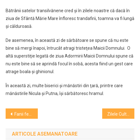
Bătrânii satelor transilvănene cred şi în zilele noastre că dacă în
ziua de Sfântă Mărie Mare înfloresc trandafirii, toamna va fi lungă
şi călduroasă.
De asemenea, în această zi de sărbătoare se spune că nu este
bine să mergi înapoi, întrucât atragi tristeţea Maicii Domnului. O
altă superstiţie legată de ziua Adormirii Maicii Domnului spune că
nu este bine să se aprindă focul în sobă, acesta fiind un gest care
atrage boala şi ghinionul.
În această zi, multe biserici şi mănăstiri din ţară, printre care
mănăstirile Nicula şi Putna, îşi sărbătoresc hramul.
Navigare
Fanii festivalului UNTOLD se pot înregistra începând de astăzi ediția aniversară de 10 ani
Zilele Culturale Maghiare. S-a sfințit Coloana Maria Immaculata, recent reamplasată
în
ARTICOLE ASEMANATOARE
articole