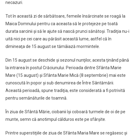
necazuri.
Tot în această zi de sărbătoare, femeile însărcinate se roagă la
Maica Domnului pentru ca aceasta să le protejeze pe toată
durata sarcinii şi să le ajute să nască prunci sănătoşi. Tradiţia nu-i
uită nici pe cei care au părăsit această lume, astfel că în
dimineaţa de 15 august se tămâiază mormintele.
Din 15 august se deschide şi sezonul nunţilor, acesta ţinând până
la intrarea în postul Crăciunului. Perioada dintre Sfânta Marie
Mare (15 august) şi Sfânta Marie Mică (8 septembrie) mai este
cunoscută în popor şi sub denumirea de Între Sântămării.
Această perioadă, spune tradiţia, este considerată a fi potrivită
pentru semănăturile de toamnă.
În ziua de Sfântă Mărie, ciobanii îşi coboară turmele de oi de pe
munte, semn că anotimpul călduros este pe sfârşite.
Printre superstiţiile de ziua de Sfânta Maria Mare se regăsesc şi