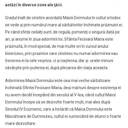
Maria
astăzi în diverse zone ale ţării.
Mare,
ocrotitoarea
Gradul înalt de cinstire acordată Maicii Domnului în cultul ortodox
marinarilor
se vede şi prin numărul mare al sărbătorilor închinate prăznuirii ei.
/
Pe când sfinţii ceilalţi sunt, de regulă, pomeniţi o singură dată pe
Obiceiuri
an, şi anume în ziua adormirii lor, Sfânta Fecioară Maria este
şi
prăznuită, în mod special, de mai multe ori în cursul anului
tradiţii
bisericesc, prin praznice care cinstesc nu numai adormirea sau
în
trecerea ei la cele veşnice, ci şi naşterea, dar şi unele minuni
diferite
săvârşite prin puterea ei, după plecarea din viaţa aceasta.
zone
ale
Adormirea Maicii Domnului este cea mai veche sărbătoare
ţării
închinată Sfintei Fecioare Maria, deşi mărturii despre existenţa ei
nu avem decât începând din secolul al V-lea, când cultul Maicii
Domnului începe să se dezvolte foarte mult, mai ales după
Sinodul IV Ecumenic, care a hotărât că Maica Domnului este
Născătoare de Dumnezeu, cultul ei cunoscând de atunci o foarte
mare dezvoltare.