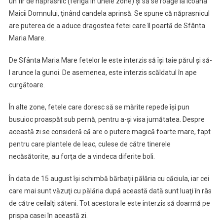
un fir de năprasnic (feriga în unele zone) şi să se roage la icoana
Maicii Domnului, ţinând candela aprinsă. Se spune că năprasnicul
are puterea de a aduce dragostea fetei care îl poartă de Sfânta
Maria Mare.
De Sfânta Maria Mare fetelor le este interzis să îşi taie părul şi să-
l arunce la gunoi. De asemenea, este interzis scăldatul în ape
curgătoare.
În alte zone, fetele care doresc să se mărite repede îşi pun
busuioc proaspăt sub pernă, pentru a-şi visa jumătatea. Despre
această zi se consideră că are o putere magică foarte mare, fapt
pentru care plantele de leac, culese de către tinerele
necăsătorite, au forţa de a vindeca diferite boli.
În data de 15 august îşi schimbă bărbaţii pălăria cu căciula, iar cei
care mai sunt văzuţi cu pălăria după această dată sunt luaţi în râs
de către ceilalţi săteni. Tot acestora le este interzis să doarmă pe
prispa casei în această zi.