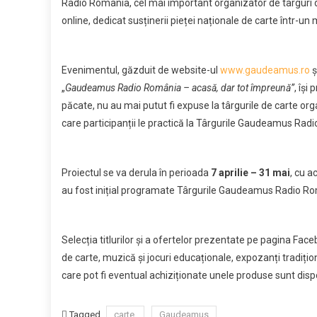
Radio România, cel mai important organizator de târguri de 
online, dedicat susținerii pieței naționale de carte într-un
Evenimentul, găzduit de website-ul
www.gaudeamus.ro
ș
„
Gaudeamus Radio România – acasă, dar tot împreună”
, își
păcate, nu au mai putut fi expuse la târgurile de carte orga
care participanții le practică la Târgurile Gaudeamus Rad
Proiectul se va derula în perioada
7 aprilie – 31 mai
, cu a
au fost inițial programate Târgurile Gaudeamus Radio Ro
Selecția titlurilor și a ofertelor prezentate pe pagina Face
de carte, muzică și jocuri educaționale, expozanți tradițio
care pot fi eventual achiziționate unele produse sunt dispo
Tagged
carte.
Gaudeamus