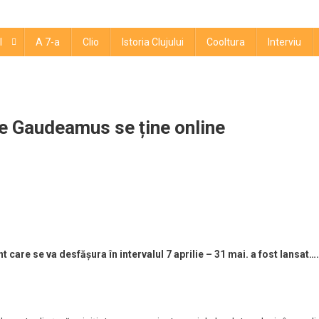
l
A 7-a
Clio
Istoria Clujului
Cooltura
Interviu
 Gaudeamus se ține online
VIRUS.
tajează
care se va desfășura în intervalul 7 aprilie – 31 mai. a fost lansat….
mus