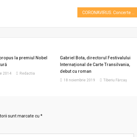
CORONAVIRUS. Concerte ale artiştilor din România full HD contra cost în on-line
propus la premiul Nobel
Gabriel Bota, directorul Festivalului
tură
Internațional de Carte Transilvania,
debut cu roman
e 2014
Redactia
18 noiembrie 2019
Tiberiu Fărcaş
torii sunt marcate cu
*