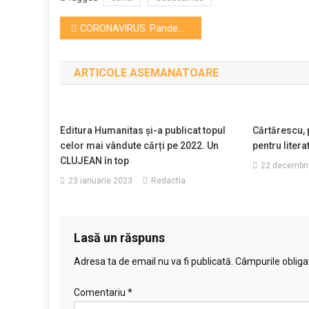
Navigare
CORONAVIRUS. Pandemic: COVID-19, documentar bun pe Discovery Chanel
în
ARTICOLE ASEMANATOARE
articole
Editura Humanitas și-a publicat topul
Cărtărescu, 
celor mai vândute cărți pe 2022. Un
pentru litera
CLUJEAN în top
22 decembri
23 ianuarie 2023
Redactia
Lasă un răspuns
Adresa ta de email nu va fi publicată.
Câmpurile obliga
Comentariu
*