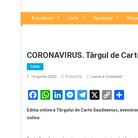
Actualitate
Carte
Spectacol
Vizua
CORONAVIRUS. Târgul de Carte
Carte
Redactia
on
10 aprilie 2020
Leave a Comment
CORONA
Târgul
Facebook
WhatsApp
LinkedIn
Messenger
Telegram
X
Copy
Par
de
Link
Carte
Ediția online a Târgului de Carte Gaudeamus, eveniment 
Gaudea
online.
se
ține
online