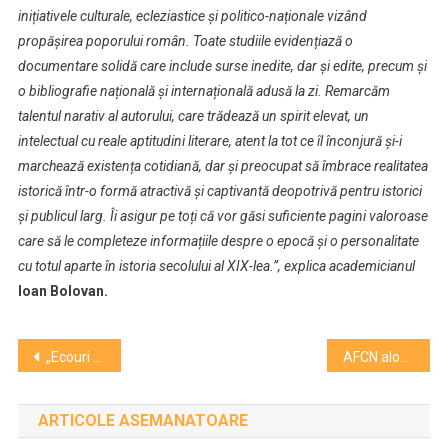
inițiativele culturale, ecleziastice și politico-naționale vizând
propășirea poporului român. Toate studiile evidențiază o
documentare solidă care include surse inedite, dar și edite, precum și
o bibliografie națională și internațională adusă la zi. Remarcăm
talentul narativ al autorului, care trădează un spirit elevat, un
intelectual cu reale aptitudini literare, atent la tot ce îl înconjură și-i
marchează existența cotidiană, dar și preocupat să îmbrace realitatea
istorică într-o formă atractivă și captivantă deopotrivă pentru istorici
și publicul larg. Îi asigur pe toți că vor găsi suficiente pagini valoroase
care să le completeze informațiile despre o epocă și o personalitate
cu totul aparte în istoria secolului al XIX-lea.”, explica academicianul
Ioan Bolovan.
Navigare
„Ecouri din sacralitate (III)”, o noua expozitie la Muzeul de Arta
AFCN alocă 48 de milioane lei pentru finanţarea proiectelor culturale
în
ARTICOLE ASEMANATOARE
articole