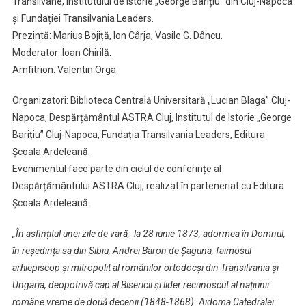
Transilvane, Institutului de Istorie „George Barițiu” din Cluj-Napoca
și Fundației Transilvania Leaders.
Prezintă: Marius Bojiță, Ion Cârja, Vasile G. Dâncu.
Moderator: Ioan Chirilă.
Amfitrion: Valentin Orga.
Organizatori: Biblioteca Centrală Universitară „Lucian Blaga” Cluj-
Napoca, Despărțământul ASTRA Cluj, Institutul de Istorie „George
Barițiu” Cluj-Napoca, Fundația Transilvania Leaders, Editura
Școala Ardeleană.
Evenimentul face parte din ciclul de conferințe al
Despărțământului ASTRA Cluj, realizat în parteneriat cu Editura
Școala Ardeleană.
„În asfințitul unei zile de vară, la 28 iunie 1873, adormea în Domnul,
în reședința sa din Sibiu, Andrei Baron de Șaguna, faimosul
arhiepiscop și mitropolit al românilor ortodocși din Transilvania și
Ungaria, deopotrivă cap al Bisericii și lider recunoscut al națiunii
române vreme de două decenii (1848-1868). Aidoma Catedralei