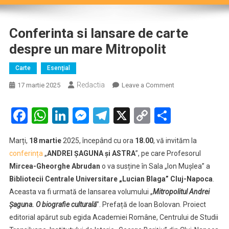
Conferinta si lansare de carte
despre un mare Mitropolit
Carte
Esenţial
Redactia
on
17 martie 2025
Leave a Comment
Conferinta
si
Facebook
WhatsApp
LinkedIn
Messenger
Telegram
X
Copy
Partaje
lansare
Link
de
Marți,
18 martie
2025, începând cu ora
18.00
, vă invităm la
carte
conferința
„
ANDREI ȘAGUNA și ASTRA
”, pe care Profesorul
despre
Mircea-Gheorghe Abrudan
o va susține în Sala „Ion Mușlea” a
un
Bibliotecii Centrale Universitare „Lucian Blaga” Cluj-Napoca
mare
.
Mitropolit
Aceasta va fi urmată de lansarea volumului „
Mitropolitul Andrei
Șaguna. O biografie culturală
”. Prefață de Ioan Bolovan. Proiect
editorial apărut sub egida Academiei Române, Centrului de Studii