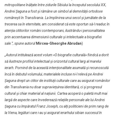
mitropolitane înălțate între zidurile Sibiului la începutul secolului XX,
Andrei Șaguna a fost și rămâne un simbol al demnității ortodoxe
românești în Transilvania. La împlinirea unui secol și jumătate de la
trecerea sa în eternitate, am considerat că este oportun să-l readuc în
atenția cititorilor români contemporani, ilustrându-i per­so­nalitatea
prin accentuarea dimensiunii culturale și intelectuale a biografiei
sale.”, spune autorul
Mircea-Gheorghe Abrudan
)
„Autorul intitulează acest volum «O biografie culturală» fiindcă a dorit
să ilustreze profilul intelectual și orizontul cultural larg al marelui
ierarh. Pornind de la această intenționalitate asumată și recunoscută
încă în debutul volumului, materialele incluse ni-l relevă pe Andrei
Șaguna drept un ctitor de instituții culturale care au asigurat românilor
din Transilvania nu doar supraviețuirea identitară, ci și progresul
cultural și chiar material al națiunii. Cartea acoperă o paletă mult mai
largă de aspecte care învederează relațiile personale ale lui Andrei
Șaguna cu împăratul Franz Joseph, cu alți politicieni de prim rang de
la Viena, legături care i-au și asigurat ierarhului sibian succesul în