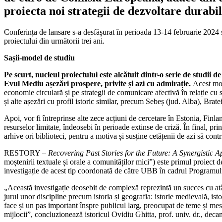
la
proiecta noi strategii de dezvoltare durabi
Faculta
de
istorie
Conferința de lansare s-a desfășurat în perioada 13-14 februarie 2024 și 
a
proiectului din următorii trei ani.
UBB.
Proiect
Sașii-model de studiu
major
Pe scurt, nucleul proiectului este alcătuit dintr-o serie de studii 
de
Evul Mediu așezări prospere, privite și azi cu admirație.
Acest mod
3
economie circulară și pe strategii de comunicare afectivă în relație cu 
milioa
și alte așezări cu profil istoric similar, precum Sebeș (jud. Alba), Bra
de
euro
Apoi, vor fi întreprinse alte zece acțiuni de cercetare în Estonia, Finla
coordo
resurselor limitate, îndeosebi în perioade extinse de criză. În final, pri
de
arhive ori biblioteci, pentru a motiva și susține cetățenii de azi să cont
la
Cluj
RESTORY –
Recovering Past Stories for the Future: A Synergistic
moștenirii textuale și orale a comunităților mici”) este primul proiect 
investigație de acest tip coordonată de către UBB în cadrul Programu
„Această investigație deosebit de complexă reprezintă un succes cu at
jurul unor discipline precum istoria și geografia: istorie medievală, ist
face și un pas important înspre publicul larg, preocupat de teme și mesaj
mijlocii”, concluzionează istoricul Ovidiu Ghitta, prof. univ. dr., decan