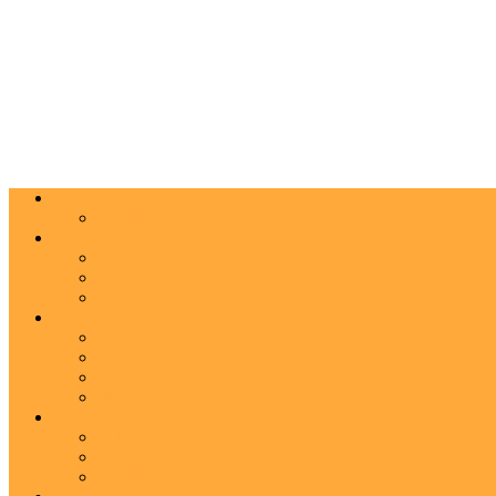
Actualitate
Agenda
Carte
Proză
Poezie
Critică
Spectacol
Teatru
Operă
Dans
Muzica
Vizual
Foto
Pictură
Sculptură