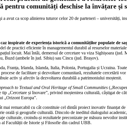
lă pentru comunități deschise la învățare și
tea
a avut ca scop alinierea tuturor celor 20 de parteneri – universități, inst
de caz inspirate de experiența istorică a comunităților populate de sa
el de practici eficiente în managementul durabil al resurselor material
spațiul locuit. Mai întâi, demersul de cercetare va viza Sighișoara (jud. 
ne
teiu, Buzd (ambele în jud. Sibiu) sau Cincu (jud. Brașov).
nda, Franța, Irlanda, Islanda, Italia, Polonia, Portugalia și Ucraina. Toa
nat
n procese de facilitare și dezvoltare comunitară, rezultatele cercetării vo
ribuie activ și afectiv la dezvoltarea durabilă a patrimoniului moștenit.
 Approach to Textual and Oral Heritage of Small Communities
(„Recuperar
de tip „Cercetare și Inovare”, privind moștenirea culturală, câștigat de c
lui „Orizont Europa”.
ât mai remarcabil cu cât constituie cel dintâi proiect inovativ finanțat
orie orală și geografie culturală. Dincolo de ineditul dialogului academic,
e culturale, croindu-și rezultatele preconizate pe măsura nevoilor institu
 al Facultății de Istorie și Filosofie din cadrul UBB.