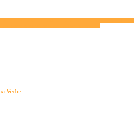
ve care contribuie la construirea unui viitor sustenabil, echitabil şi rezi
 cunoaştere, toleranţă, ne aduce înţelegerea trecutului
ma Veche