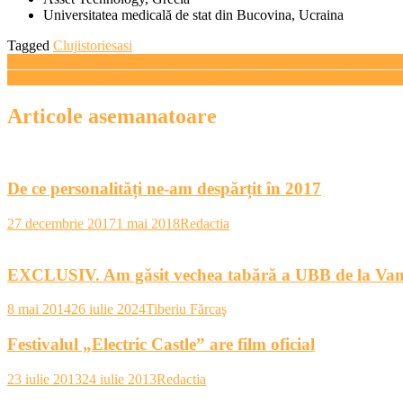
Universitatea medicală de stat din Bucovina, Ucraina
Tagged
Cluj
istorie
sasi
Navigare
Ministrul Culturii la Abu Dhabi: ”susţinem programe culturale şi educati
Ministrul Culturii, mesaj de Ziua Naţională a Lecturii: Cititul ne aduce
în
articole
Articole asemanatoare
De ce personalități ne-am despărțit în 2017
27 decembrie 2017
1 mai 2018
Redactia
EXCLUSIV. Am găsit vechea tabără a UBB de la Va
8 mai 2014
26 iulie 2024
Tiberiu Fărcaş
Festivalul „Electric Castle” are film oficial
23 iulie 2013
24 iulie 2013
Redactia