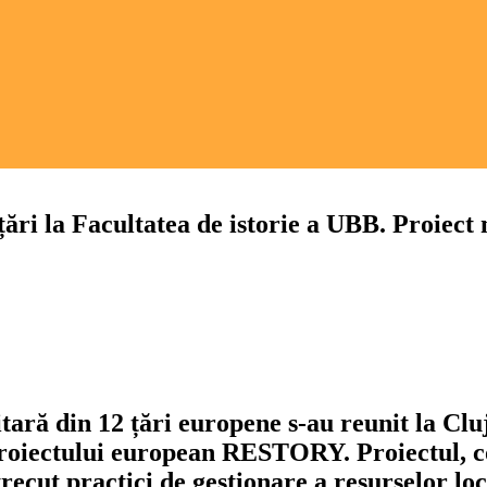
 țări la Facultatea de istorie a UBB. Proiec
ință
ă
tori
tară din 12 țări europene s-au reunit la Clu
a proiectului european RESTORY.
Proiectul, 
cut practici de gestionare a resurselor loca