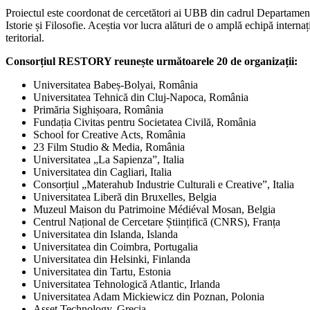
Proiectul este coordonat de cercetători ai UBB din cadrul Departamentul
Istorie și Filosofie. Aceștia vor lucra alături de o amplă echipă internați
teritorial.
Consorțiul RESTORY reunește următoarele 20 de organizații:
Universitatea Babeș-Bolyai, România
Universitatea Tehnică din Cluj-Napoca, România
Primăria Sighișoara, România
Fundația Civitas pentru Societatea Civilă, România
School for Creative Acts, România
23 Film Studio & Media, România
Universitatea „La Sapienza”, Italia
Universitatea din Cagliari, Italia
Consorțiul „Materahub Industrie Culturali e Creative”, Italia
Universitatea Liberă din Bruxelles, Belgia
Muzeul Maison du Patrimoine Médiéval Mosan, Belgia
Centrul Național de Cercetare Științifică (CNRS), Franța
Universitatea din Islanda, Islanda
Universitatea din Coimbra, Portugalia
Universitatea din Helsinki, Finlanda
Universitatea din Tartu, Estonia
Universitatea Tehnologică Atlantic, Irlanda
Universitatea Adam Mickiewicz din Poznan, Polonia
Asset Technology, Grecia