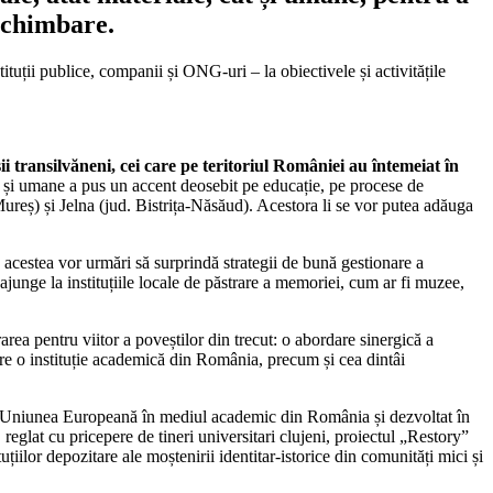
 schimbare.
ituții publice, companii și ONG-uri – la obiectivele și activitățile
șii transilvăneni, cei care pe teritoriul României au întemeiat în
e și umane a pus un accent deosebit pe educație, pe procese de
Mureș) și Jelna (jud. Bistrița-Năsăud). Acestora li se vor putea adăuga
te acestea vor urmări să surprindă strategii de bună gestionare a
r ajunge la instituțiile locale de păstrare a memoriei, cum ar fi muzee,
ea pentru viitor a poveștilor din trecut: o abordare sinergică a
ătre o instituție academică din România, precum și cea dintâi
 de Uniunea Europeană în mediul academic din România și dezvoltat în
 reglat cu pricepere de tineri universitari clujeni, proiectul „Restory”
țiilor depozitare ale moștenirii identitar-istorice din comunități mici și