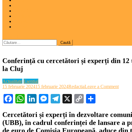
A 7-a
Clio
Istoria Clujului
Cooltura
Interviu
Special
site mode button
Caută
după:
Conferință cu cercetători și experți din 12
la Cluj
Actualitate
Esenţial
on
15 februarie 2024
15 februarie 2024
Redactia
Leave a Comment
Confer
Facebook
WhatsApp
LinkedIn
Messenger
Telegram
X
Copy
Partajeaz
cu
cercetă
Link
și
experți
Cercetători și experți în dezvoltare comuni
din
(UBB), în cadrul conferinței de lansare 
12
țări
de euro de Comisia Europeană, aduce din tre