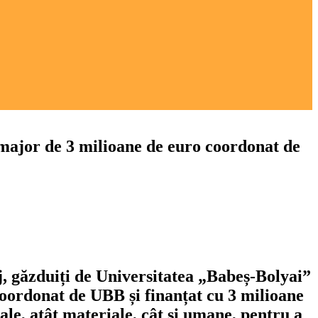
t major de 3 milioane de euro coordonat de
j, găzduiți de Universitatea „Babeș-Bolyai”
coordonat de UBB și finanțat cu 3 milioane
le, atât materiale, cât și umane, pentru a