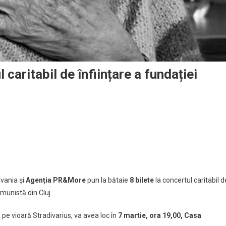
caritabil de înființare a fundației
.
tajează
lvania și
Agenția PR&More
pun la bătaie
8 bilete
la concertul caritabil d
omunistă din Cluj.
pe vioară Stradivarius, va avea loc în
7 martie, ora 19,00, Casa