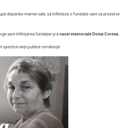
pă dispariție mamei sale, să înființeze o fundație care să prezerve
rge spre înființarea fundației și a
casei memoriale Doina Cornea.
t spectrul vieții publice românești.