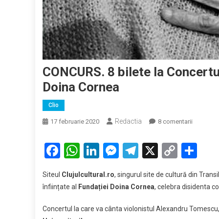
CONCURS. 8 bilete la Concertul 
Doina Cornea
Clio
Redactia
la
17 februarie 2020
8 comentarii
CONCURS
8
Facebook
WhatsApp
LinkedIn
Messenger
Telegram
X
Copy
Par
bilete
Link
la
Siteul
Clujulcultural.ro
, singurul site de cultură din Transi
Concertul
înființate al
Fundației Doina Cornea
, celebra disidenta c
caritabil
de
Concertul la care va cânta violonistul Alexandru Tomescu, 
înființare