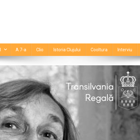
l
A 7-a
Clio
Istoria Clujului
Cooltura
Interviu