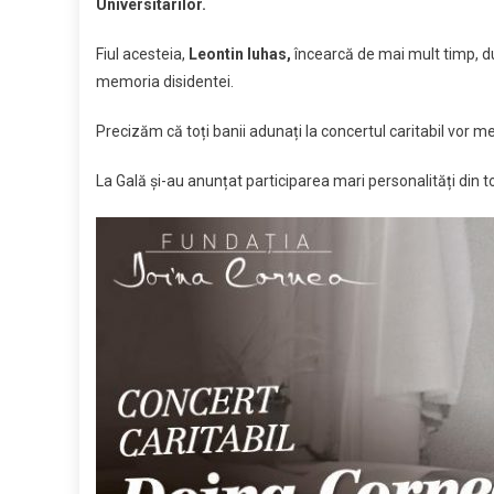
Universitarilor.
a
fundației
Fiul acesteia,
Leontin Iuhas,
încearcă de mai mult timp, du
Doina
memoria disidentei.
Cornea
Precizăm că toți banii adunați la concertul caritabil vor me
La Gală și-au anunțat participarea mari personalități din to