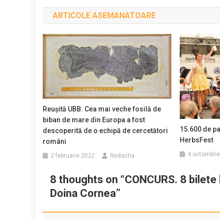
în
ARTICOLE ASEMANATOARE
articole
Reușită UBB. Cea mai veche fosilă de
biban de mare din Europa a fost
15.600 de par
descoperită de o echipă de cercetători
HerbsFest
români
4 octombri
2 februarie 2022
Redactia
8 thoughts on “
CONCURS. 8 bilete la
Doina Cornea
”