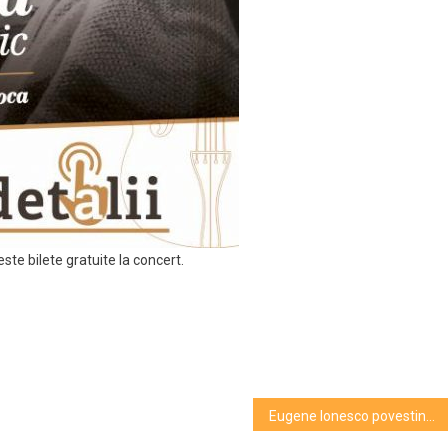
este bilete gratuite la concert.
Eugene Ionesco povestind despre Brâncuși