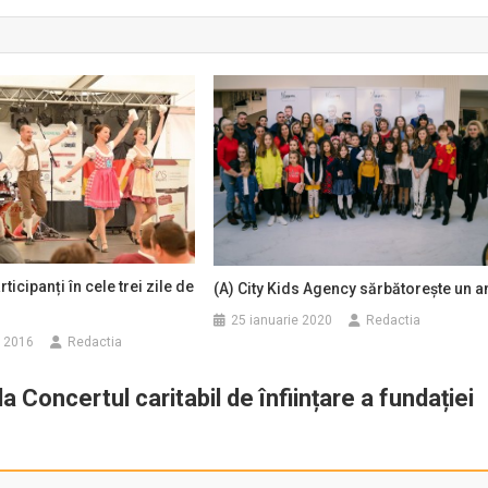
ticipanți în cele trei zile de
(A) City Kids Agency sărbătorește un a
25 ianuarie 2020
Redactia
e 2016
Redactia
 Concertul caritabil de înființare a fundației