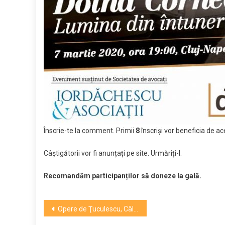
Înscrie-te la comment. Primii
8
înscriși vor beneficia de ac
Câștigătorii vor fi anunțați pe site. Urmăriți-l.
Recomandăm participanților să doneze la gală.
Navigare
Opere de Ţuculescu, Câlţia, Ghenie, în licitaţia de artă postbelică şi contemporană