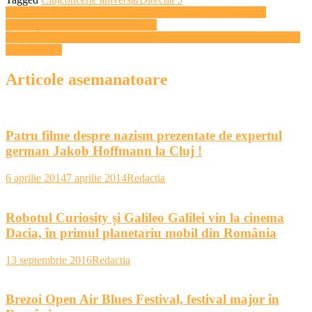
Navigare
Scriitorul Andrei Codrescu, invitat de onoare al Festivalului
Internațional de Carte Transilvania
în
Mașinile de epocă revin în competiția Klausenburg Retro Racing la
articole
Polus Center
Articole asemanatoare
Patru filme despre nazism prezentate de expertul
german Jakob Hoffmann la Cluj !
6 aprilie 2014
7 aprilie 2014
Redactia
Robotul Curiosity și Galileo Galilei vin la cinema
Dacia, în primul planetariu mobil din România
13 septembrie 2016
Redactia
Brezoi Open Air Blues Festival, festival major în