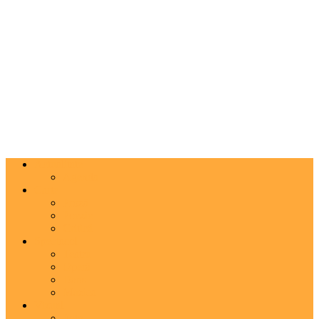
Actualitate
Agenda
Carte
Proză
Poezie
Critică
Spectacol
Teatru
Operă
Dans
Muzica
Vizual
Foto