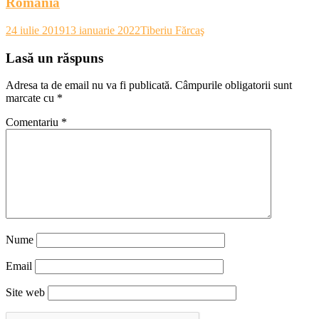
România
24 iulie 2019
13 ianuarie 2022
Tiberiu Fărcaş
Lasă un răspuns
Adresa ta de email nu va fi publicată.
Câmpurile obligatorii sunt
marcate cu
*
Comentariu
*
Nume
Email
Site web