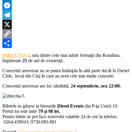
de
LinkedIn
Direcția
5
Messenger
la
Diesel
Telegram
Club
X
Copy
Link
Partajează
DIRECȚIA 5
, una dintre cele mai iubite formaţii din România,
împlineşte
25
de ani de existenţă.
Concertul aniversar nu se putea întâmpla în altă parte decât în Diesel
Club, locul din Cluj în care au avut cele mai multe concerte.
Concertul aniversar are loc sâmbătă,
24 septembrie, ora 22:00.
Biletele se găsesc la birourile
Diesel Events
din P-ţa Unirii 10.
Pretul lor este intre
79 şi 98 lei.
Pentru bilete se pot face rezervări valabile 24 de ore la telefon.
0264.439043; 0730.083.881
Tagged
Cluj
concerte aniversar
Directia 5