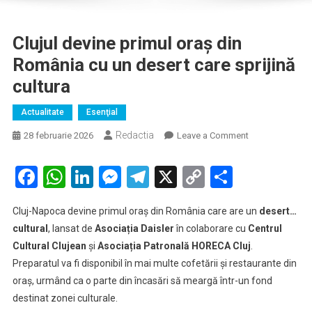
Clujul devine primul oraș din
România cu un desert care sprijină
cultura
Actualitate
Esenţial
Redactia
on
28 februarie 2026
Leave a Comment
Clujul
devine
Facebook
WhatsApp
LinkedIn
Messenger
Telegram
X
Copy
Partaje
primul
Link
oraș
Cluj-Napoca devine primul oraș din România care are un
desert…
din
cultural
, lansat de
Asociația Daisler
în colaborare cu
Centrul
România
Cultural Clujean
și
Asociația Patronală HORECA Cluj
.
cu
Preparatul va fi disponibil în mai multe cofetării și restaurante din
un
desert
oraș, urmând ca o parte din încasări să meargă într-un fond
care
destinat zonei culturale.
sprijină