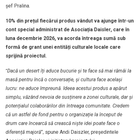
șef Pralina.
10% din prețul fiecărui produs vândut va ajunge într-un
cont special administrat de Asociația Daisler, care în
luna decembrie 2026, va acorda întreaga sumă sub
formă de grant unei entități culturale locale care
sprijină proiectul.
Dacă un desert îți aduce bucurie și te face să mai rămâi la
“
masă pentru încă o conversație, și cultura face același
lucru: ne aduce împreună. Ideea acestui produs a apărut
simplu, văzând nevoia de susținere a zonei culturale, dar și
potențialul colaborărilor din întreaga comunitate. Credem
că un astfel de fond pentru o organizație la început de
drum care încearcă să crească niște idei poate face o
diferență majoră
”, spune Andi Daiszler, președintele