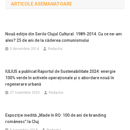
ARTICOLE ASEMANATOARE
articole
Nouă ediţie din Serile Clujul Cultural: 1989-2014. Cu ce ne-am
ales? 25 de ani de la căderea comunismului
5 decembrie 2014
Redactia
IULIUS a publicat Raportul de Sustenabilitate 2024: energie
100% verde în activele operaționale și o abordare nouă în
regenerare urbană
27 noiembrie 2025
Redactia
Expoziție inedită „Made In RO: 100 de ani de branding
românesc” la Cluj