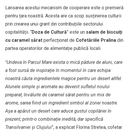
cultura
Lansarea acestui mecanism de cooperare este o premieră
pentru țara noastră. Acesta are ca scop susținerea culturii
prin crearea unui grant din contribuțiile sectorului
ospitalității. “
Doza de Cultură
” este un
salam de biscuiți
cu caramel sărat
perfecționat de
Cofetăriile Pralina
din
partea operatorilor de alimentație publică locali.
Undeva în Parcul Mare exista o mică pădure de aluni, care
“
a fost sursă de inspirație în momentul în care echipa
noastră căuta ingredientele magice pentru un desert altfel.
Alunele simple și aromate au devenit sufletul noului
preparat, învăluite de caramel sărat pentru un mix de
arome, sarea fiind un ingredient simbol al zonei noastre.
Așa a apărut un desert care aduce gustul copilăriei în
prezent, printr-o combinație inedită, dar specifică
Transilvaniei și Clujului
”, a explicat Florina Stretea, cofetar