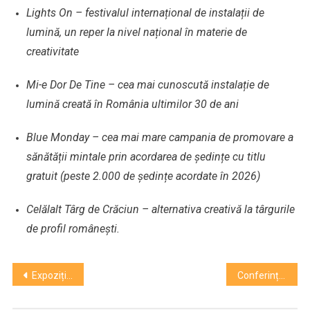
Lights On – festivalul internațional de instalații de
lumină, un reper la nivel național în materie de
creativitate
Mi-e Dor De Tine – cea mai cunoscută instalație de
lumină creată în România ultimilor 30 de ani
Blue Monday – cea mai mare campania de promovare a
sănătății mintale prin acordarea de ședințe cu titlu
gratuit (peste 2.000 de ședințe acordate în 2026)
Celălalt Târg de Crăciun – alternativa creativă la târgurile
de profil românești.
Navigare
Expoziția Când materia devine memorie – Patrimoniu restaurat
Conferință Adrian Papahagi-Mihnea Măruță. Războiul nevăzut al creștinului în lumea virtuală
în