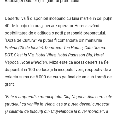
Asociației Daisler și inițiatorul proiectului.
Desertul va fi disponibil începând cu luna martie în cel puțin
40 de locații din oraș, fiecare operator Horeca având
posibilitatea de a adăuga o notă personală preparatului.
“Doza de Cultură” va putea fi comandată din meniurile
Pralina (25 de locații), Demmers Tea House, Cafe Urania,
DOT, C’est la Vie, Hotel Vibre, Hotel Radisson Blu, Hotel
Napoca, Hotel Meridian.
Miza este ca acest desert să fie
disponibil în 100 de locații la începutul verii, respectiv de a
colecta suma de 6.000 de euro pe final de an sub formă de
grant.
Este o amprentă a municipiului Cluj-Napoca. Așa cum este
“
ștrudelul cu vanilie în Viena, așa ar putea deveni cunoscut
și salamul de biscuiți din Cluj-Napoca la nivel mondial
”, a