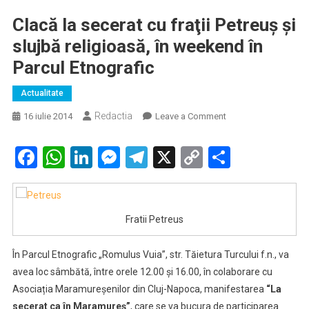
Clacă la secerat cu fraţii Petreuş şi
slujbă religioasă, în weekend în
Parcul Etnografic
Actualitate
Redactia
on
16 iulie 2014
Leave a Comment
Clacă
la
Facebook
WhatsApp
LinkedIn
Messenger
Telegram
X
Copy
Partaje
secerat
Link
cu
fraţii
Petreuş
Fratii Petreus
şi
slujbă
În Parcul Etnografic „Romulus Vuia”, str. Tăietura Turcului f.n., va
religioasă,
avea loc sâmbătă, între orele 12.00 și 16.00, în colaborare cu
în
Asociația Maramureșenilor din Cluj-Napoca, manifestarea
“La
weekend
secerat ca în Maramureș”
, care se va bucura de participarea
în