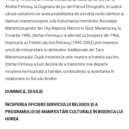
Andrei Petreuș, la Dugeana de joc din Parcul Etnografic, în cadrul
căruia vizitatorii vor avea posibilitatea de a învăța vechi cântece și
dansuri maramureșene, sub îndrumarea membrilor Asociației
Maramureșenilor din Cluj-Napoca. Născut în Glod, Maramureș, la
3 martie 1940, Ștefan Petreuș s-a afirmat cu începere din 1966,
împreună cu fratele său Ion Petreuș (1945-2002) prin maniera
unică de interpretare a cântecelor tradiționale din Țara
Maramureșului. După trecerea la cele veșnice a fratelui său Ion,
Ștefan Petreuș a luat decizia de a transmite mai departe
moștenirea muzicală a familiei, continuându-și activitatea în
colaborare cu fiul său Andrei.
DUMINICĂ, 20 IULIE:
ÎNCEPEREA OFICIERII SERVICIULUI RELIGIOS ȘI A
PROGRAMULUI DE MANIFESTĂRI CULTURALE ÎN BISERICA LUI
HOREA