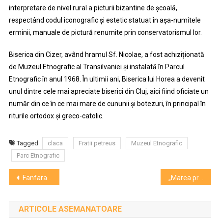
interpretare de nivel rural a picturii bizantine de școală,
respectând codul iconografic și estetic statuat în așa-numitele
erminii, manuale de pictură renumite prin conservatorismul lor.
Biserica din Cizer, având hramul Sf. Nicolae, a fost achiziționată
de Muzeul Etnografic al Transilvaniei și instalată în Parcul
Etnografic în anul 1968. În ultimii ani, Biserica lui Horea a devenit
unul dintre cele mai apreciate biserici din Cluj, aici fiind oficiate un
număr din ce în ce mai mare de cununii și botezuri, în principal în
riturile ortodox și greco-catolic.
Tagged
claca
Fratii petreus
Muzeul Etnografic
Parc Etnografic
Navigare
Fanfara Ciorcârlia şi Verde, printre primii artişti la Festivalul „Colours of Cluj”
„Marea provocare”, expoziţie spectaculoasă de caricaturi de Ion Raţiu la Bastionul Croitorilor
în
ARTICOLE ASEMANATOARE
articole