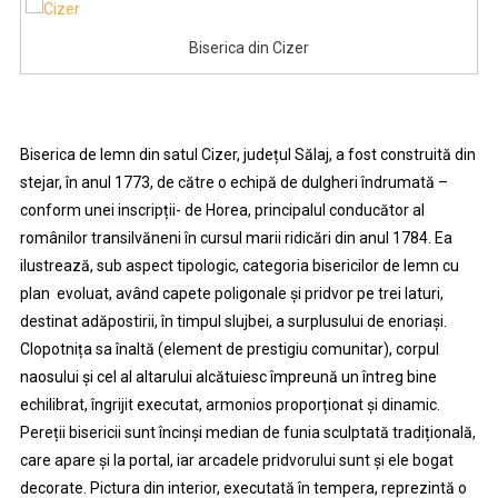
Biserica din Cizer
Biserica de lemn din satul Cizer, județul Sălaj, a fost construită din
stejar, în anul 1773, de către o echipă de dulgheri îndrumată –
conform unei inscripții- de Horea, principalul conducător al
românilor transilvăneni în cursul marii ridicări din anul 1784. Ea
ilustrează, sub aspect tipologic, categoria bisericilor de lemn cu
plan evoluat, având capete poligonale și pridvor pe trei laturi,
destinat adăpostirii, în timpul slujbei, a surplusului de enoriași.
Clopotnița sa înaltă (element de prestigiu comunitar), corpul
naosului și cel al altarului alcătuiesc împreună un întreg bine
echilibrat, îngrijit executat, armonios proporționat și dinamic.
Pereții bisericii sunt încinși median de funia sculptată tradițională,
care apare și la portal, iar arcadele pridvorului sunt și ele bogat
decorate. Pictura din interior, executată în tempera, reprezintă o