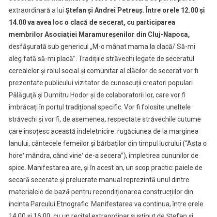
Parcul
extraordinară a lui
Ștefan și Andrei Petreuș.
Între orele 12.00 și
Etnografic
14.00 va avea loc o clacă de secerat, cu participarea
membrilor Asociației Maramureșenilor din Cluj-Napoca,
desfășurată sub genericul „M-o mânat mama la clacă/ Să-mi
aleg fată să-mi placă”. Tradițiile străvechi legate de seceratul
cerealelor și rolul social și comunitar al clăcilor de secerat vor fi
prezentate publicului vizitator de cunoscuții creatori populari
Pălăguţă și Dumitru Hodor și de colaboratorii lor, care vor fi
îmbrăcați în portul tradițional specific. Vor fi folosite uneltele
străvechi și vor fi, de asemenea, respectate străvechile cutume
care însoțesc această îndeletnicire: rugăciunea de la marginea
lanului, cântecele femeilor și bărbaților din timpul lucrului (“Asta o
horeʹ mândra, când vineʹ de-a secera”), împletirea cununilor de
spice. Manifestarea are, și în acest an, un scop practic: paiele de
secară secerate și prelucrate manual reprezintă unul dintre
materialele de bază pentru recondiționarea construcțiilor din
incinta Parcului Etnografic. Manifestarea va continua, între orele
14.00 și 16.00, cu un recital extraordinar susținut de Ștefan și