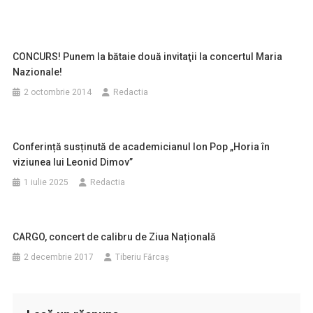
CONCURS! Punem la bătaie două invitaţii la concertul Maria
Nazionale!
2 octombrie 2014
Redactia
Conferință susținută de academicianul Ion Pop „Horia în
viziunea lui Leonid Dimov”
1 iulie 2025
Redactia
CARGO, concert de calibru de Ziua Națională
2 decembrie 2017
Tiberiu Fărcaş