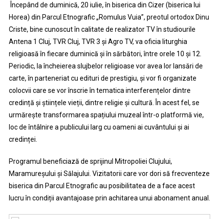
Începând de duminică, 20 iulie, în biserica din Cizer (biserica lui
Horea) din Parcul Etnografic „Romulus Vuia”, preotul ortodox Dinu
Criste, bine cunoscut în calitate de realizator TV în studiourile
Antena 1 Cluj, TVR Cluj, TVR 3 și Agro TV, va oficia liturghia
religioasă în fiecare duminică și în sărbători, între orele 10 și 12.
Periodic, la încheierea slujbelor religioase vor avea lor lansări de
carte, în parteneriat cu edituri de prestigiu, și vor fi organizate
colocvii care se vor înscrie în tematica interferențelor dintre
credință și științele vieții, dintre religie și cultură. În acest fel, se
urmărește transformarea spațiului muzeal într-o platformă vie,
loc de întâlnire a publicului larg cu oameni ai cuvântului și ai
credinței.
Programul beneficiază de sprijinul Mitropoliei Clujului,
Maramureșului și Sălajului. Vizitatorii care vor dori să frecventeze
biserica din Parcul Etnografic au posibilitatea de a face acest
lucru în condiții avantajoase prin achitarea unui abonament anual.