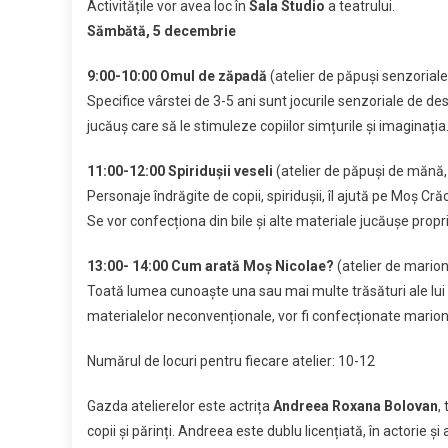
Activitățile vor avea loc în
Sala Studio
a teatrului.
de
Sămbătă, 5 decembrie
Mo
Nic
9:00-10:00 Omul de zăpadă
(atelier de păpuși senzoriale,
Specifice vârstei de 3-5 ani sunt jocurile senzoriale de de
jucăuș care să le stimuleze copiilor simțurile și imaginația
11:00-12:00 Spiridușii veseli
(atelier de păpuși de mănă, 
Personaje îndrăgite de copii, spiridușii, îl ajută pe Moș Cră
Se vor confecționa din bile și alte materiale jucăușe propri
13:00- 14:00 Cum arată Moș Nicolae?
(atelier de marion
Toată lumea cunoaște una sau mai multe trăsături ale lui 
materialelor neconvenționale, vor fi confecționate marion
Num
ărul de locuri pentru fiecare atelier
:
10-12
Gazda atelierelor este actrița
Andreea Roxana Bolovan
,
copii și părinți. Andreea este dublu licențiată, în actorie ș