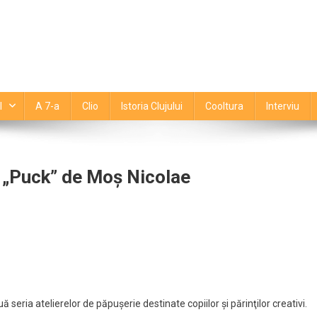
l
A 7-a
Clio
Istoria Clujului
Cooltura
Interviu
l „Puck” de Moș Nicolae
prize
tajează
gătește
trul
ă seria atelierelor de păpușerie destinate copiilor şi părinţilor creativi.
ck”