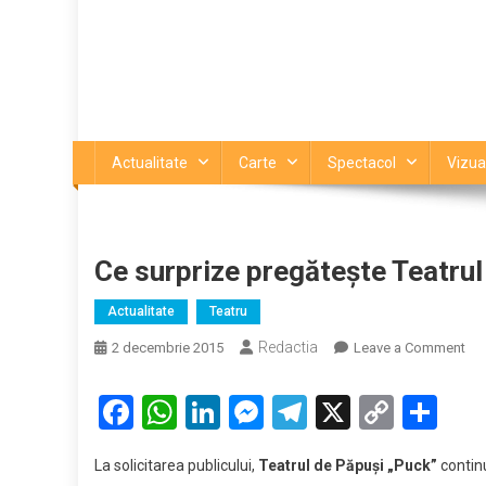
Actualitate
Carte
Spectacol
Vizua
Ce surprize pregătește Teatru
Actualitate
Teatru
Redactia
on
2 decembrie 2015
Leave a Comment
Ce
sur
Facebook
WhatsApp
LinkedIn
Messenger
Telegram
X
Copy
Par
pre
Link
Tea
La solicitarea publicului,
Teatrul de Păpuşi „Puck”
continu
„Pu