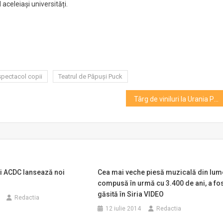
aceleiași universități.
spectacol copii
Teatrul de Păpuşi Puck
Târg de viniluri la Urania Palace
i ACDC lansează noi
Cea mai veche piesă muzicală din lum
compusă în urmă cu 3.400 de ani, a fo
găsită în Siria VIDEO
Redactia
12 iulie 2014
Redactia