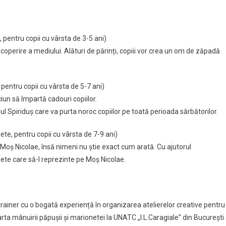
ș
olae
 pentru copii cu vârsta de 3-5 ani)
scoperire a mediului. Alături de părinți, copiii vor crea un om de zăpadă
.
pentru copii cu vârsta de 5-7 ani)
ciun să împartă cadouri copiilor.
ul Spiriduș care va purta noroc copiilor pe toată perioada sărbătorilor.
ete, pentru copii cu vârsta de 7-9 ani)
Moș Nicolae, însă nimeni nu știe exact cum arată. Cu ajutorul
ete care să-l reprezinte pe Moș Nicolae.
 trainer cu o bogată experiență în organizarea atelierelor creative pentru
i arta mânuirii păpușii și marionetei la UNATC „I.L.Caragiale” din București 