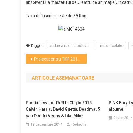
absolventă a masterului de „Teatru de animație”, în cadrul 
Taxa de înscriere este de 39 Ron.
Tagged
andreea roxana bolovan
mos nicolaie
Navigare
Proiect pentru TIFF 2016! TIFF caută clujeni care seamănă cu personaje de film
în
ARTICOLE ASEMANATOARE
articole
Posibili invitați TARI la Cluj în 2015:
PINK Floyd ş
Calvin Harris, David Guetta, Deadmau5
albume!
sau Dimitri Vegas & Like Mike
9 iulie 2014
19 decembrie 2014
Redactia