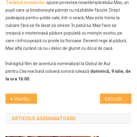
Tărâmul monștrilor
spune povestea neastâmpăratului Max, un
puști care-și înnebunește părinții cu năzbâtiile făcute. Drept
pedeapsă pentru șotiile sale, într-o seară, Max este trimis la
culcare fără să fie lăsat să cineze. În patul lui, Max face să
crească o misterioasă pădure populată cu monștri exotici, pe
care-i înfricoșează cu privile lui fioroase. Devenit rege al pădurii,
Max află curând că nu-i deloc de glumit cu dorul de casă.
Îndrăgitul film de aventură nominalizat la Globul de Aur
pentru
Cea mai bună coloană sonoră
rulează
duminică, 9 iulie, de
la ora 16:00.
Navigare
Vlad Bulgăr expune artă textilă la Turnul Croitorilor
EXCLUSIV Dirijorul permanent al Filarmonicii ”Transilvania”, Gabriel Bebeșelea, a plecat din Cluj!
în
ARTICOLE ASEMANATOARE
articole