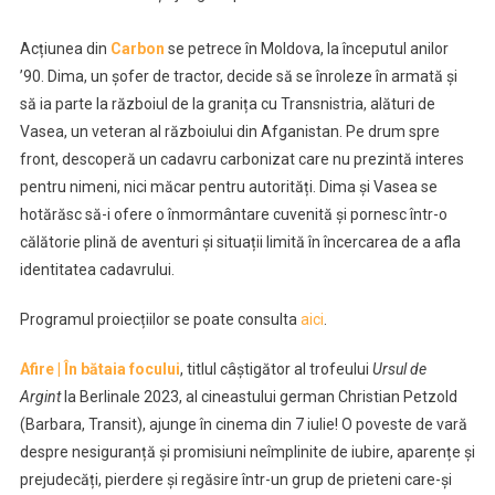
Acțiunea din
Carbon
se petrece în Moldova, la începutul anilor
’90. Dima, un șofer de tractor, decide să se înroleze în armată și
să ia parte la războiul de la granița cu Transnistria, alături de
Vasea, un veteran al războiului din Afganistan. Pe drum spre
front, descoperă un cadavru carbonizat care nu prezintă interes
pentru nimeni, nici măcar pentru autorități. Dima și Vasea se
hotărăsc să-i ofere o înmormântare cuvenită și pornesc într-o
călătorie plină de aventuri și situații limită în încercarea de a afla
identitatea cadavrului.
Programul proiecțiilor se poate consulta
aici
.
Afire | În bătaia focului
, titlul câștigător al trofeului
Ursul de
Argint
la Berlinale 2023, al cineastului german Christian Petzold
(Barbara, Transit), ajunge în cinema din 7 iulie! O poveste de vară
despre nesiguranță și promisiuni neîmplinite de iubire, aparențe și
prejudecăți, pierdere și regăsire într-un grup de prieteni care-și