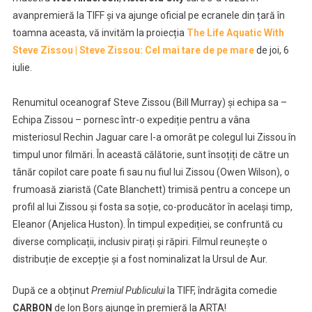
avanpremieră la TIFF și va ajunge oficial pe ecranele din țară în
toamna aceasta, vă invităm la proiecția
The Life Aquatic With
Steve Zissou | Steve Zissou: Cel mai tare de pe mare
de joi, 6
iulie.
Renumitul oceanograf Steve Zissou (Bill Murray) și echipa sa –
Echipa Zissou – pornesc într-o expediție pentru a vâna
misteriosul Rechin Jaguar care l-a omorât pe colegul lui Zissou în
timpul unor filmări. În această călătorie, sunt însoțiți de către un
tânăr copilot care poate fi sau nu fiul lui Zissou (Owen Wilson), o
frumoasă ziaristă (Cate Blanchett) trimisă pentru a concepe un
profil al lui Zissou și fosta sa soție, co-producător în același timp,
Eleanor (Anjelica Huston). În timpul expediției, se confruntă cu
diverse complicații, inclusiv pirați și răpiri.
Filmul reunește o
distribuție de excepție și a fost nominalizat la Ursul de Aur.
După ce a obținut
Premiul Publicului
la TIFF, îndrăgita comedie
CARBON
de Ion Borș ajunge în premieră la ARTA!