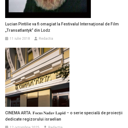
Lucian Pintilie va fi omagiat la Festivalul Internaţional de Film
„Transatlantyk” din Lodz
11 iulie 2018
Redactia
CINEMA ARTA. 𝐅𝐨𝐜𝐮𝐬 𝐍𝐚𝐝𝐚𝐯 𝐋𝐚𝐩𝐢𝐝 – o serie specială de proiecții
dedicate regizorului israelian
12 octombrie 2025
Redactia