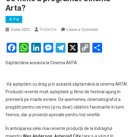
Arta?
A 7-a
Redactia
on
5 iulie 2023
Leave a Comment
Ce
filme
Facebook
WhatsApp
LinkedIn
Messenger
Telegram
X
Copy
Partaje
a
Link
programat
Săptămâna aceasta la Cinema ARTA
Cinema
Arta?
Vă așteptăm cu drag și în această săptămână la cinema ARTA!
Producții recente mult-așteptate și filme de festival ajung în
premieră pe marile ecrane. De asemenea, cinematograful a
pregătit pentru cei mici (și nu doar) călătorii fascinante în lumi
feerice, dar și proiecții speciale pentru toți cinefilii.
În anticiparea celei mai recente producții de la îndrăgitul
maestru
Wes Anderson
,
Asteroid City
care s-a văzut în