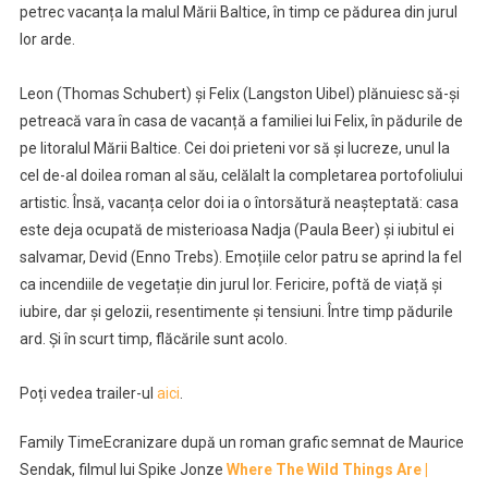
petrec vacanța la malul Mării Baltice, în timp ce pădurea din jurul
lor arde.
Leon (Thomas Schubert) şi Felix (Langston Uibel) plănuiesc să-și
petreacă vara în casa de vacanță a familiei lui Felix, în pădurile de
pe litoralul Mării Baltice. Cei doi prieteni vor să şi lucreze, unul la
cel de-al doilea roman al său, celălalt la completarea portofoliului
artistic. Însă, vacanța celor doi ia o întorsătură neașteptată: casa
este deja ocupată de misterioasa Nadja (Paula Beer) și iubitul ei
salvamar, Devid (Enno Trebs). Emoțiile celor patru se aprind la fel
ca incendiile de vegetație din jurul lor. Fericire, poftă de viață și
iubire, dar și gelozii, resentimente și tensiuni. Între timp pădurile
ard. Și în scurt timp, flăcările sunt acolo.
Poți vedea trailer-ul
aici
.
Family Time
Ecranizare după un roman grafic semnat de Maurice
Sendak, filmul lui Spike Jonze
Where The Wild Things Are |