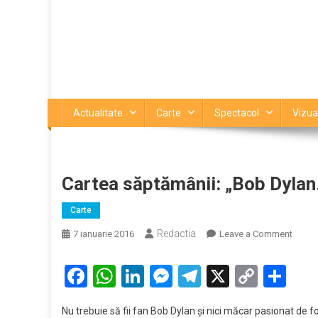
Actualitate
Carte
Spectacol
Vizua
Cartea săptămânii: „Bob Dylan.
Carte
Redactia
on
7 ianuarie 2016
Leave a Comment
Cartea
săptăm
Facebook
WhatsApp
LinkedIn
Messenger
Telegram
X
Copy
Par
„Bob
Link
Dylan.
Nu trebuie să fii fan Bob Dylan și nici măcar pasionat de f
Croni