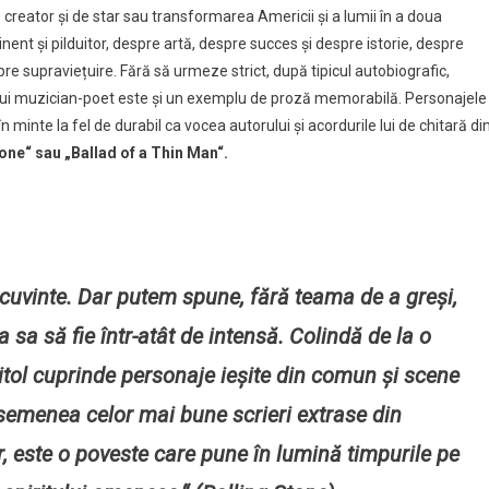
 creator și de star sau transformarea Americii și a lumii în a doua
nent și pilduitor, despre artă, despre succes și despre istorie, despre
pre supraviețuire. Fără să ur
meze strict, după tipicul autobiografic,
elui muzician-poet este și un exemplu de proză memorabilă. Personajele
c în minte la fel de durabil ca vocea autorului și acordurile lui de chitară di
tone“ sau „Ballad of a Thin Man“.
a cuvinte. Dar putem spune, fără teama de a greși,
sa să fie într-atât de intensă. Colindă de la o
capitol cuprinde personaje ieșite din comun și scene
semenea celor mai bune scrieri extrase din
r, este o poveste care pune în lumină timpurile pe