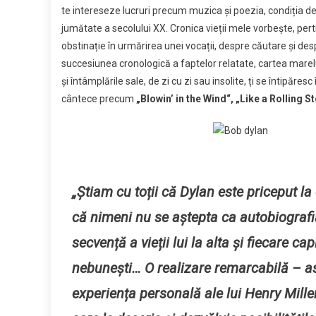
te intereseze lucruri precum muzica și poezia, condiția de
vieţii
jumătate a secolului XX. Cronica vieții mele vorbește, perti
mele”
obstinație în urmărirea unei vocații, despre căutare și des
succesiunea cronologică a faptelor relatate, cartea mar
și întâmplările sale, de zi cu zi sau insolite, ți se întipăres
cântece precum
„Blowin’ in the Wind“, „Like a Rolling S
„Știam cu toții că Dylan este priceput l
că nimeni nu se aștepta ca autobiografia 
secvență a vieții lui la alta și fiecare 
nebunești… O realizare remarcabilă – a
experiența personală ale lui Henry Mille