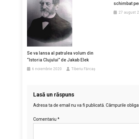
schimbat pen
27 august 
Se va lansa al patrulea volum din
“Istoria Clujului” de Jakab Elek
6 noiembrie 2020
Tiberiu Fărcaş
Lasă un răspuns
Adresa ta de email nu va fi publicată.
Câmpurile obliga
Comentariu
*