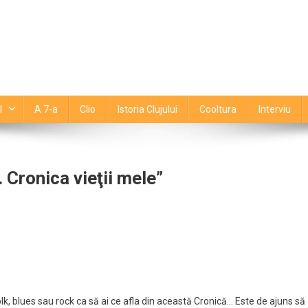
l
A 7-a
Clio
Istoria Clujului
Cooltura
Interviu
 Cronica vieţii mele”
ânii:
tajează
olk, blues sau rock ca să ai ce afla din această Cronică… Este de ajuns să
ca