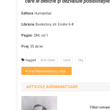
care le descrie și dezvăluie posibilitățil
Editura
: Humanitas
Librăria
: Bookstory, str. Eroilor 6-8
Pagini:
284, vol 1.
Preţ:
35
de lei
Tagged
Bob Dylan
carte
Cluj
Navigare
Vlad Alexandrescu, ministrul Culturii: Sunt îngrijorat despre modul de intervenţie al Primăriei pe clădirile vechi din Cluj
în
ARTICOLE ASEMANATOARE
articole
Titlul romanu