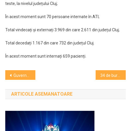
teste, la nivelul județului Cluj;
9
CO19
decese
la
În acest moment sunt 70 persoane internate în ATI;
Cluj
Total vindecați și externați 3.969 din care 2.611 din județul Cluj;
în
Total decedați 1.167 din care 732 din județul Cluj.
ultimele
24
În acest moment sunt internați 659 pacienți.
de
ore
Navigare
Guvernul a prelungit starea de alertă, cu 30 de zile. Lista măsurilor
34 de burse oferite prin concurs de Fundaţia „Mitropolitul Bartolomeu”
și
în
9
ARTICOLE ASEMANATOARE
articole
decese