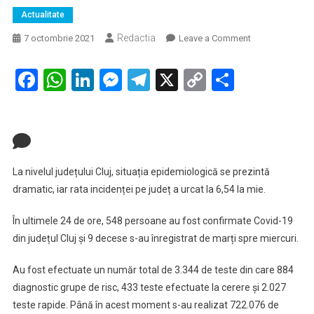
Actualitate
Redactia
on
7 octombrie 2021
Leave a Comment
CARANTINĂ
DE
Facebook
WhatsApp
LinkedIn
Messenger
Telegram
X
Copy
Partaje
NOAPTE
Link
CLUJ-
NAPOCA:
Peste
on
500
CARANTINĂ
de
La nivelul județului Cluj, situația epidemiologică se prezintă
DE
noi
dramatic, iar rata incidenței pe județ a urcat la 6,54 la mie.
infectări
NOAPTE:
CO19
În ultimele 24 de ore, 548 persoane au fost confirmate Covid-19
Peste
în
din județul Cluj și 9 decese s-au înregistrat de marți spre miercuri.
500
ultimele
24
de
Au fost efectuate un număr total de 3.344 de teste din care 884
de
diagnostic grupe de risc, 433 teste efectuate la cerere și 2.027
noi
ore
teste rapide. Până în acest moment s-au realizat 722.076 de
infectări
și